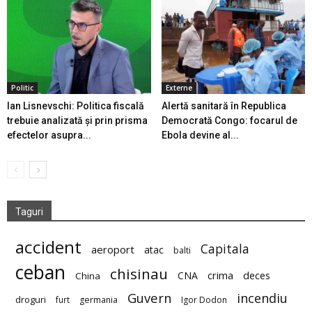
Politic
Externe
Ian Lisnevschi: Politica fiscală
Alertă sanitară în Republica
trebuie analizată și prin prisma
Democrată Congo: focarul de
efectelor asupra...
Ebola devine al...
Taguri
accident
Capitala
aeroport
atac
balti
ceban
chisinau
deces
CNA
crima
China
Guvern
incendiu
droguri
furt
germania
Igor Dodon