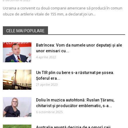
Ucraina a convenit cu două companii americane să producă în comun
obuze de artilerie vitale de 155 mm, a declarat joi un...
CELE MAI POPULARE
Batrîncea: Vom da numele unor deputați și ale
unor emisari cu...
4 aprilie 2022
Un TIR plin cu bere s-a răsturnat pe șosea.
Șoferul era...
21 aprilie 2023
Doliu în muzica autohtonă: Ruslan Țăranu,
chitarist și producător emblematic, s‑a...
6 octombrie 2025
Australia anunță decizia de a omorî caii