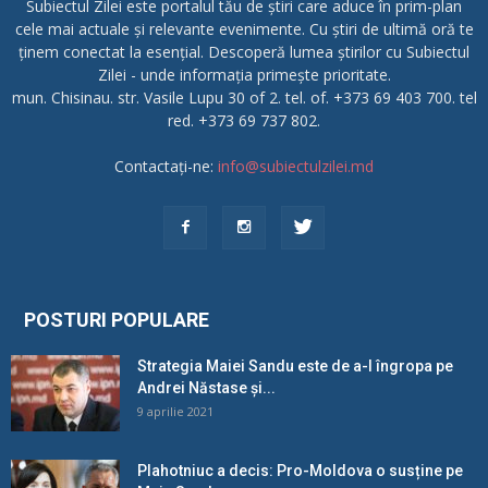
Subiectul Zilei este portalul tău de știri care aduce în prim-plan
cele mai actuale și relevante evenimente. Cu știri de ultimă oră te
ținem conectat la esențial. Descoperă lumea știrilor cu Subiectul
Zilei - unde informația primește prioritate.
mun. Chisinau. str. Vasile Lupu 30 of 2. tel. of. +373 69 403 700. tel
red. +373 69 737 802.
Contactați-ne:
info@subiectulzilei.md
POSTURI POPULARE
Strategia Maiei Sandu este de a-l îngropa pe
Andrei Năstase și...
9 aprilie 2021
Plahotniuc a decis: Pro-Moldova o susține pe