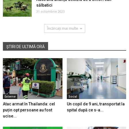
sălbatici
31 octombrie 2023
Încărcați mai multe
ȘTIRI DE ULTIMĂ ORĂ
Externe
Social
Atac armat în Thailanda: cel
Un copil de 9 ani, transportat la
puțin opt persoane au fost
spital după ce s-a...
ucise...