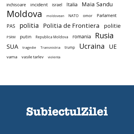
Maia Sandu
Italia
incident
inchisoare
israel
Moldova
Parlament
NATO
omor
moldovean
politia
Politia de Frontiera
politie
PAS
Rusia
romania
putin
Republica Moldova
PSRM
Ucraina
SUA
UE
trump
tragedie
Transnistria
vama
vasile tarlev
violenta