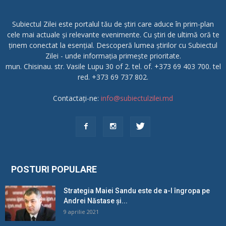
Subiectul Zilei este portalul tău de știri care aduce în prim-plan
cele mai actuale și relevante evenimente. Cu știri de ultimă oră te
ținem conectat la esențial. Descoperă lumea știrilor cu Subiectul
Zilei - unde informația primește prioritate.
mun. Chisinau. str. Vasile Lupu 30 of 2. tel. of. +373 69 403 700. tel
red. +373 69 737 802.
Contactați-ne:
info@subiectulzilei.md
POSTURI POPULARE
Strategia Maiei Sandu este de a-l îngropa pe
Andrei Năstase și...
9 aprilie 2021