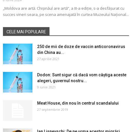
„Moldova are artă. Chișinăul are artă”, a III-a ediție, s-a desfășurat cu
succes vineri seara, pe scena amenajată în curtea Muzeului Național...
CELE MAI POPULARE
250 de mii de doze de vaccin anticoronavirus
din China au...
27 aprilie 2021
Dodon: Sunt sigur că dacă vom câștiga aceste
alegeri, guvernul nostru...
9 iunie 2021
Meat House, din nou în centrul scandalului
27 septembrie 2019
Ian Lisnevschi: De pe urma acestor migrări,