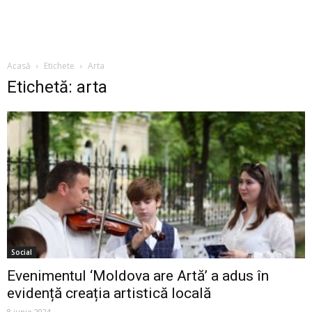
Acasă
Etichete
Arta
Etichetă: arta
Social
Evenimentul ‘Moldova are Artă’ a adus în
evidență creația artistică locală
8 iunie 2024