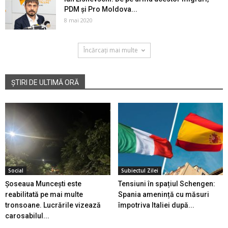
PDM și Pro Moldova...
8 mai 2020
Încărcați mai multe
ȘTIRI DE ULTIMĂ ORĂ
Social
Subiectul Zilei
Șoseaua Muncești este
Tensiuni în spațiul Schengen:
reabilitată pe mai multe
Spania amenință cu măsuri
tronsoane. Lucrările vizează
împotriva Italiei după...
carosabilul...