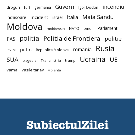
Guvern
incendiu
droguri
furt
germania
Igor Dodon
Maia Sandu
Italia
incident
inchisoare
israel
Moldova
Parlament
NATO
omor
moldovean
politia
Politia de Frontiera
politie
PAS
Rusia
romania
putin
Republica Moldova
PSRM
Ucraina
SUA
UE
trump
tragedie
Transnistria
vama
vasile tarlev
violenta