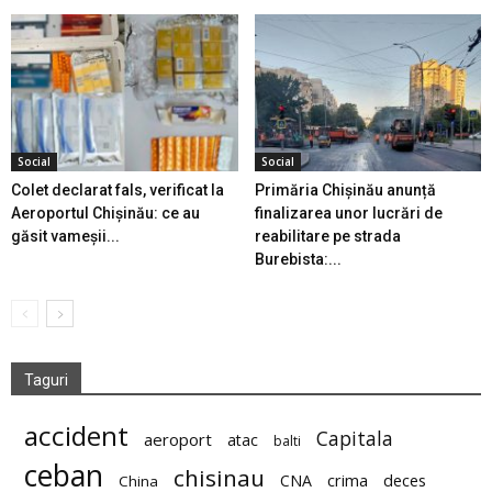
Social
Social
Colet declarat fals, verificat la
Primăria Chișinău anunță
Aeroportul Chișinău: ce au
finalizarea unor lucrări de
găsit vameșii...
reabilitare pe strada
Burebista:...
Taguri
accident
Capitala
aeroport
atac
balti
ceban
chisinau
deces
CNA
crima
China