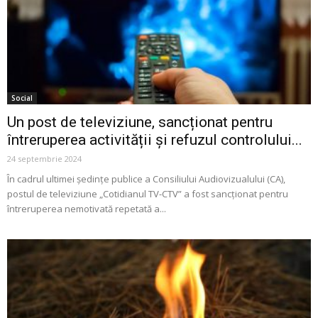
Social
Un post de televiziune, sancționat pentru
întreruperea activității și refuzul controlului...
24 septembrie 2024
În cadrul ultimei ședințe publice a Consiliului Audiovizualului (CA),
postul de televiziune „Cotidianul TV-CTV” a fost sancționat pentru
întreruperea nemotivată repetată a...