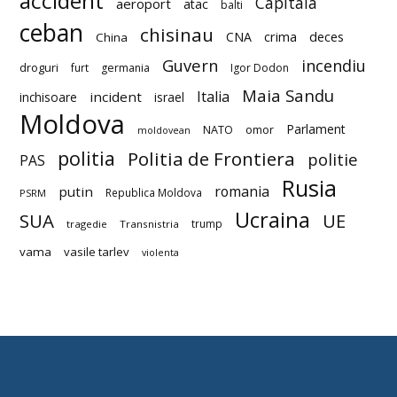
accident
Capitala
aeroport
atac
balti
ceban
chisinau
deces
CNA
crima
China
Guvern
incendiu
droguri
furt
germania
Igor Dodon
Maia Sandu
Italia
incident
inchisoare
israel
Moldova
Parlament
NATO
omor
moldovean
politia
Politia de Frontiera
politie
PAS
Rusia
romania
putin
Republica Moldova
PSRM
Ucraina
SUA
UE
trump
tragedie
Transnistria
vama
vasile tarlev
violenta