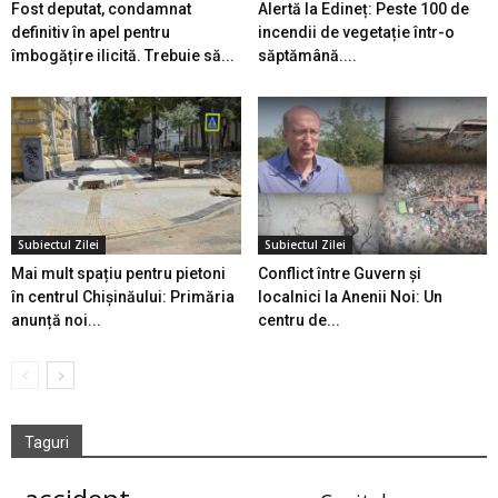
Fost deputat, condamnat
Alertă la Edineț: Peste 100 de
definitiv în apel pentru
incendii de vegetație într-o
îmbogățire ilicită. Trebuie să...
săptămână....
Subiectul Zilei
Subiectul Zilei
Mai mult spațiu pentru pietoni
Conflict între Guvern și
în centrul Chișinăului: Primăria
localnici la Anenii Noi: Un
anunță noi...
centru de...
Taguri