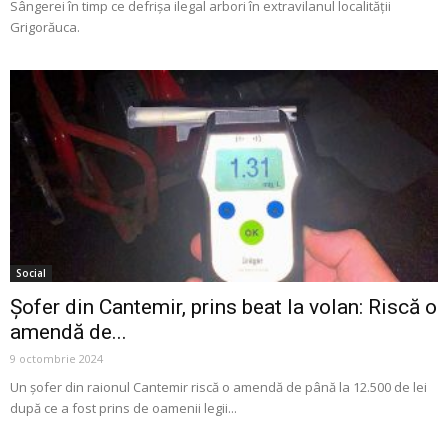
Sângerei în timp ce defrișa ilegal arbori în extravilanul localității
Grigorăuca.
Social
Șofer din Cantemir, prins beat la volan: Riscă o
amendă de...
9 octombrie 2024
Un șofer din raionul Cantemir riscă o amendă de până la 12.500 de lei
după ce a fost prins de oamenii legii...