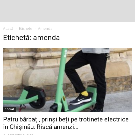
Acasă
Etichete
Amenda
Etichetă: amenda
Social
Patru bărbați, prinși beți pe trotinete electrice
în Chișinău: Riscă amenzi...
23 octombrie 2024