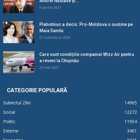
Andrei Năstase și...
9 aprilie 2021
Plahotniuc a decis: Pro-Moldova o susține pe
Maia Sandu
27 octombrie 2020
Care sunt condițiile companiei Wizz Air pentru
a reveni la Chișinău
25 mai 2023
CATEGORIE POPULARĂ
Subiectul Zilei
14965
Social
12272
Politic
11954
Externe
3401