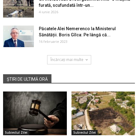
furată, scufundată într-un...
4 iunie 2026
Păcatele Alei Nemerenco la Ministerul
Sănătății. Boris Gîlca: Pe lângă că...
16 februarie 2023
Încărcați mai multe
ȘTIRI DE ULTIMĂ ORĂ
Subiectul Zilei
Subiectul Zilei