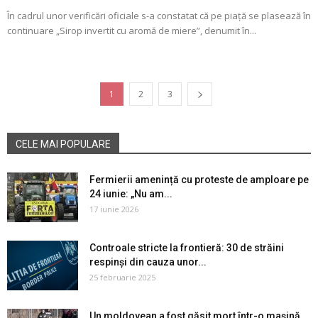
În cadrul unor verificări oficiale s-a constatat că pe piață se plasează în
continuare „Sirop invertit cu aromă de miere”, denumit în...
1
2
3
CELE MAI POPULARE
Fermierii amenință cu proteste de amploare pe
24 iunie: „Nu am...
17 iunie 2026
Controale stricte la frontieră: 30 de străini
respinși din cauza unor...
25 februarie 2025
Un moldovean a fost găsit mort într-o mașină