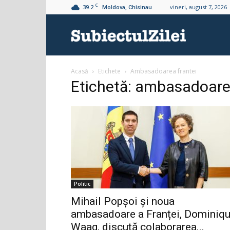
C
39.2
vineri, august 7, 2026
Moldova, Chisinau
Subiectul
Acasă
Etichete
Ambasadoarea frantei
Zilei
Etichetă: ambasadoare
Politic
Mihail Popșoi și noua
ambasadoare a Franței, Dominiq
Waag, discută colaborarea...