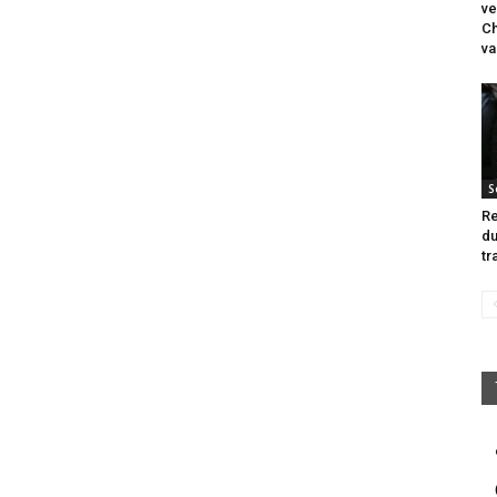
ve
Ch
va
S
Re
du
tr