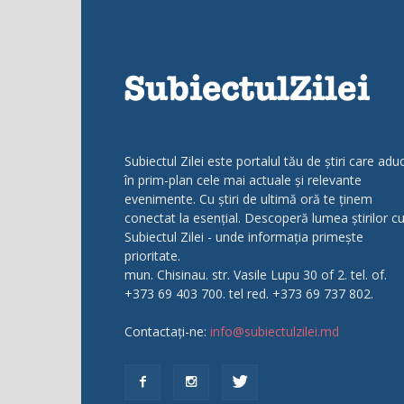
Subiectul Zilei este portalul tău de știri care adu
în prim-plan cele mai actuale și relevante
evenimente. Cu știri de ultimă oră te ținem
conectat la esențial. Descoperă lumea știrilor c
Subiectul Zilei - unde informația primește
prioritate.
mun. Chisinau. str. Vasile Lupu 30 of 2. tel. of.
+373 69 403 700. tel red. +373 69 737 802.
Contactați-ne:
info@subiectulzilei.md