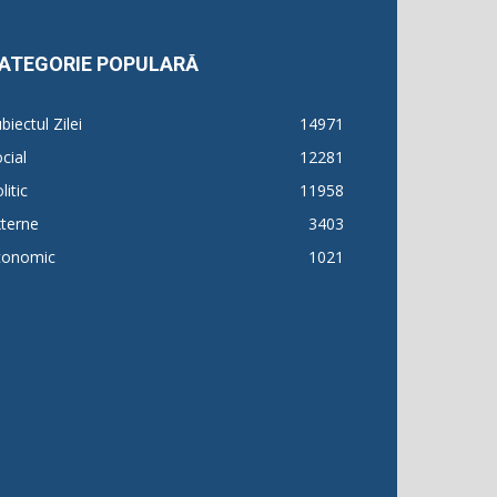
ATEGORIE POPULARĂ
biectul Zilei
14971
cial
12281
litic
11958
terne
3403
conomic
1021