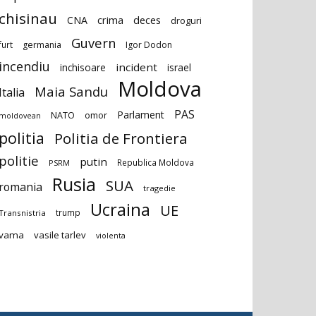
chisinau
deces
CNA
crima
droguri
Guvern
furt
germania
Igor Dodon
incendiu
incident
inchisoare
israel
Moldova
Maia Sandu
Italia
PAS
Parlament
NATO
omor
moldovean
politia
Politia de Frontiera
politie
putin
Republica Moldova
PSRM
Rusia
SUA
romania
tragedie
Ucraina
UE
trump
Transnistria
vama
vasile tarlev
violenta