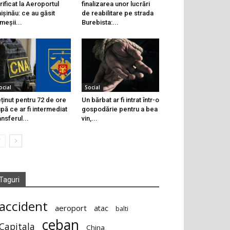
rificat la Aeroportul
finalizarea unor lucrări
ișinău: ce au găsit
de reabilitare pe strada
meșii...
Burebista:...
ocial
Social
ținut pentru 72 de ore
Un bărbat ar fi intrat într-o
pă ce ar fi intermediat
gospodărie pentru a bea
ansferul...
vin,...
Taguri
accident
aeroport
atac
balti
ceban
Capitala
China