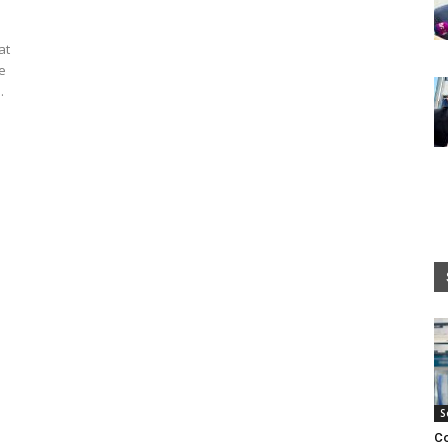
at
e
.
S
Co