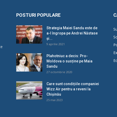
POSTURI POPULARE
C
Strategia Maiei Sandu este de
Su
a-l îngropa pe Andrei Năstase
So
și...
9 aprilie 2021
Po
ce
Ex
Plahotniuc a decis: Pro-
E
Moldova o susține pe Maia
u
Sandu
27 octombrie 2020
Care sunt condițiile companiei
Wizz Air pentru a reveni la
Chișinău
25 mai 2023