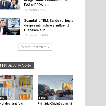
neagresiune, conflictul dintre
PAS și PPDA ia...
13 februarie 2020
Scandal la TRM: Surdu vorbește
despre intimidare și influență
rusească sub...
17 noiembrie 2025
Încărcați mai multe
ȘTIRI DE ULTIMĂ ORĂ
ocial
Social
let declarat fals,
Primăria Chișinău anunță