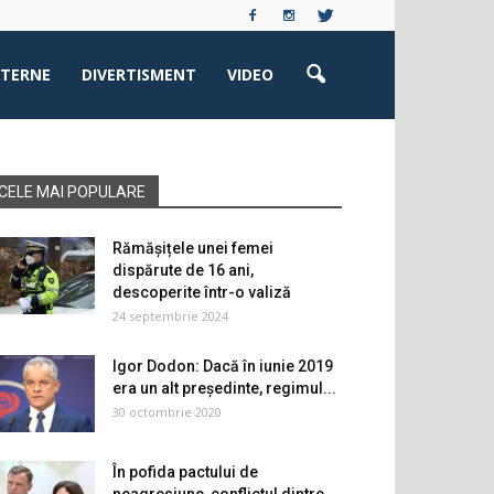
XTERNE
DIVERTISMENT
VIDEO
CELE MAI POPULARE
Rămășițele unei femei
dispărute de 16 ani,
descoperite într-o valiză
24 septembrie 2024
Igor Dodon: Dacă în iunie 2019
era un alt președinte, regimul...
30 octombrie 2020
În pofida pactului de