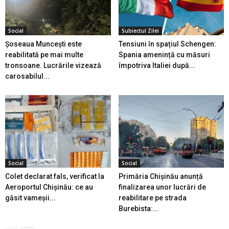
Social
Subiectul Zilei
Șoseaua Muncești este
Tensiuni în spațiul Schengen:
reabilitată pe mai multe
Spania amenință cu măsuri
tronsoane. Lucrările vizează
împotriva Italiei după...
carosabilul...
Social
Social
Colet declarat fals, verificat la
Primăria Chișinău anunță
Aeroportul Chișinău: ce au
finalizarea unor lucrări de
găsit vameșii...
reabilitare pe strada
Burebista:...