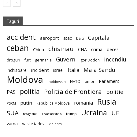
Taguri
accident
Capitala
aeroport
atac
balti
ceban
chisinau
deces
CNA
crima
China
Guvern
incendiu
droguri
furt
germania
Igor Dodon
Maia Sandu
Italia
incident
inchisoare
israel
Moldova
Parlament
NATO
omor
moldovean
politia
Politia de Frontiera
politie
PAS
Rusia
romania
putin
Republica Moldova
PSRM
Ucraina
SUA
UE
trump
tragedie
Transnistria
vama
vasile tarlev
violenta