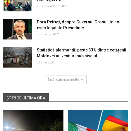
23 septembrie 2021
Doru Petruți, despre Guvernul Grosu: Un nou
eșec legat de Președinte
25 martie 2021
Statistică alarmantă: peste 33% dintre cetățenii
Moldovei au venituri sub nivelul...
29 mai 2026
Încărcați mai multe
ȘTIRI DE ULTIMĂ ORĂ