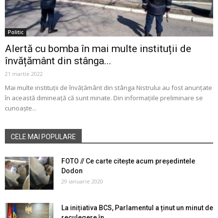
Politic
Alertă cu bomba în mai multe instituții de
învățământ din stânga...
21 martie 2022
Mai multe instituții de învățământ din stânga Nistrului au fost anunțate
în această dimineață că sunt minate. Din informațiile preliminare se
cunoaște...
CELE MAI POPULARE
FOTO // Ce carte citește acum președintele
Dodon
29 ianuarie 2020
La inițiativa BCS, Parlamentul a ținut un minut de
reculegere în...