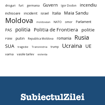
Guvern
incendiu
droguri
furt
germania
Igor Dodon
Maia Sandu
Italia
incident
inchisoare
israel
Moldova
Parlament
NATO
omor
moldovean
politia
Politia de Frontiera
politie
PAS
Rusia
romania
putin
Republica Moldova
PSRM
Ucraina
SUA
UE
trump
tragedie
Transnistria
vama
vasile tarlev
violenta