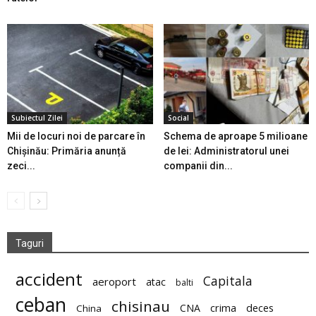
Subiectul Zilei
Social
Mii de locuri noi de parcare în
Schema de aproape 5 milioane
Chișinău: Primăria anunță
de lei: Administratorul unei
zeci...
companii din...
Taguri
accident
Capitala
aeroport
atac
balti
ceban
chisinau
deces
CNA
crima
China