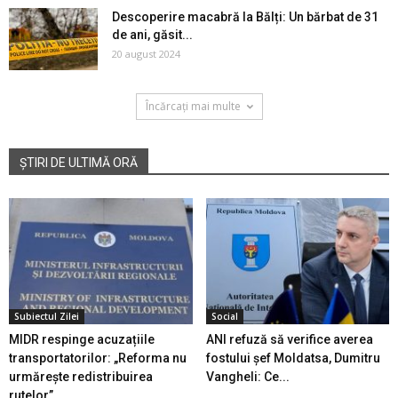
Descoperire macabră la Bălți: Un bărbat de 31
de ani, găsit...
20 august 2024
Încărcați mai multe
ȘTIRI DE ULTIMĂ ORĂ
Subiectul Zilei
Social
MIDR respinge acuzațiile
ANI refuză să verifice averea
transportatorilor: „Reforma nu
fostului șef Moldatsa, Dumitru
urmărește redistribuirea
Vangheli: Ce...
rutelor”