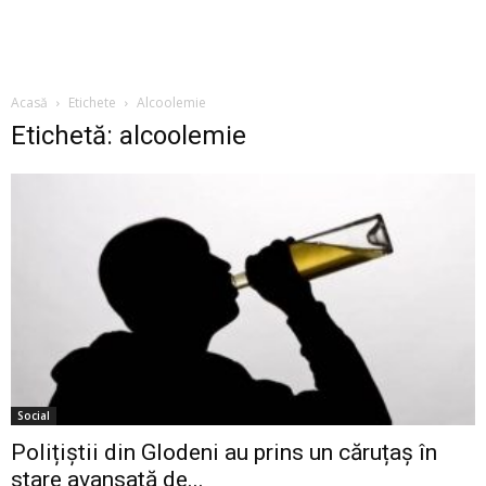
Acasă
Etichete
Alcoolemie
Etichetă: alcoolemie
Social
Polițiștii din Glodeni au prins un căruțaș în
stare avansată de...