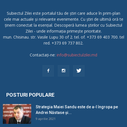
Subiectul Zilei este portalul tău de știri care aduce în prim-plan
cele mai actuale și relevante evenimente. Cu știri de ultimă oră te
ținem conectat la esențial. Descoperă lumea știrilor cu Subiectul
Zilei - unde informația primește prioritate.
mun. Chisinau. str. Vasile Lupu 30 of 2. tel. of. +373 69 403 700. tel
red. +373 69 737 802.
Contactați-ne:
info@subiectulzilei.md
POSTURI POPULARE
Strategia Maiei Sandu este de a-l îngropa pe
Andrei Năstase și...
9 aprilie 2021