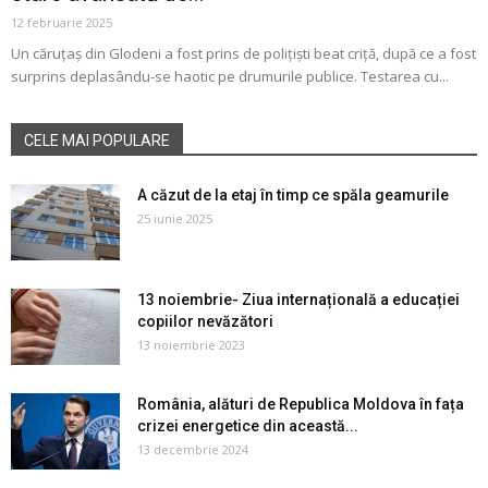
12 februarie 2025
Un căruțaș din Glodeni a fost prins de polițiști beat criță, după ce a fost
surprins deplasându-se haotic pe drumurile publice. Testarea cu...
CELE MAI POPULARE
A căzut de la etaj în timp ce spăla geamurile
25 iunie 2025
13 noiembrie- Ziua internațională a educației
copiilor nevăzători
13 noiembrie 2023
România, alături de Republica Moldova în fața
crizei energetice din această...
13 decembrie 2024