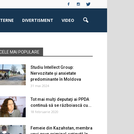
XTERNE
DIVERTISMENT
VIDEO
CELE MAI POPULARE
Studiu Intellect Group:
Nervozitate și anxietate
predominante în Moldova
31 mai 2024
Tot mai mulţi deputaţi ai PPDA
continuă să se războiască cu...
18 februarie 2020
Femeie din Kazahstan, membra