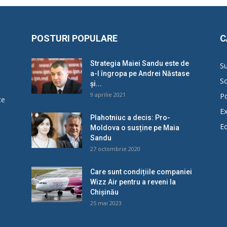
POSTURI POPULARE
C
Strategia Maiei Sandu este de
Su
a-l îngropa pe Andrei Năstase
So
și...
9 aprilie 2021
Po
ce
Ex
Plahotniuc a decis: Pro-
E
Moldova o susține pe Maia
u
Sandu
27 octombrie 2020
Care sunt condițiile companiei
Wizz Air pentru a reveni la
Chișinău
25 mai 2023