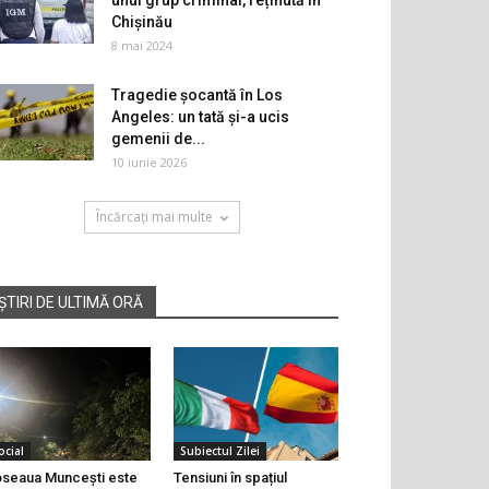
unui grup criminal, reținută în
Chișinău
8 mai 2024
Tragedie șocantă în Los
Angeles: un tată și-a ucis
gemenii de...
10 iunie 2026
Încărcați mai multe
ȘTIRI DE ULTIMĂ ORĂ
ocial
Subiectul Zilei
seaua Muncești este
Tensiuni în spațiul