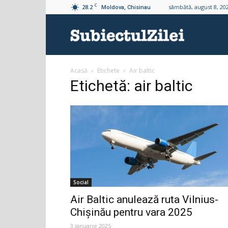
C
28.2
sâmbătă, august 8, 20
Moldova, Chisinau
Subiectul
Acasă
Etichete
Air baltic
Zilei
Etichetă: air baltic
Social
Air Baltic anulează ruta Vilnius-
Chișinău pentru vara 2025
3 ianuarie 2025