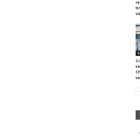
re
tr
vi
S
Co
ve
Ch
va