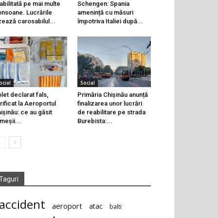
abilitată pe mai multe
Schengen: Spania
onsoane. Lucrările
amenință cu măsuri
zează carosabilul...
împotriva Italiei după...
ocial
Social
let declarat fals,
Primăria Chișinău anunță
rificat la Aeroportul
finalizarea unor lucrări
ișinău: ce au găsit
de reabilitare pe strada
meșii...
Burebista:...
Taguri
accident
aeroport
atac
balti