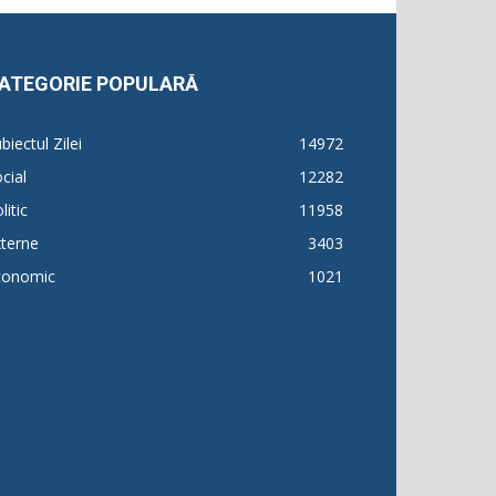
ATEGORIE POPULARĂ
biectul Zilei
14972
cial
12282
litic
11958
terne
3403
conomic
1021