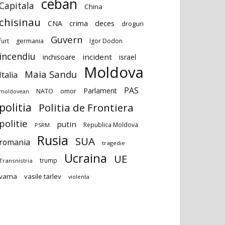
ceban
Capitala
China
chisinau
deces
CNA
crima
droguri
Guvern
furt
germania
Igor Dodon
incendiu
incident
inchisoare
israel
Moldova
Maia Sandu
Italia
PAS
Parlament
NATO
omor
moldovean
politia
Politia de Frontiera
politie
putin
Republica Moldova
PSRM
Rusia
SUA
romania
tragedie
Ucraina
UE
trump
Transnistria
vama
vasile tarlev
violenta