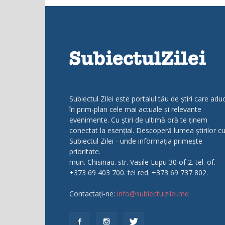
Subiectul Zilei este portalul tău de știri care adu
în prim-plan cele mai actuale și relevante
evenimente. Cu știri de ultimă oră te ținem
conectat la esențial. Descoperă lumea știrilor c
Subiectul Zilei - unde informația primește
prioritate.
mun. Chisinau. str. Vasile Lupu 30 of 2. tel. of.
+373 69 403 700. tel red. +373 69 737 802.
Contactați-ne:
info@subiectulzilei.md