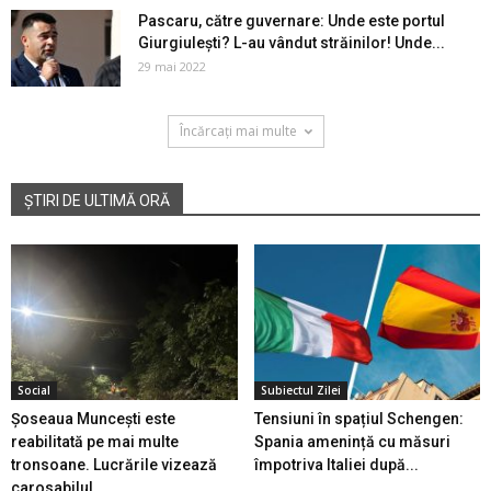
Pascaru, către guvernare: Unde este portul
Giurgiulești? L-au vândut străinilor! Unde...
29 mai 2022
Încărcați mai multe
ȘTIRI DE ULTIMĂ ORĂ
Social
Subiectul Zilei
Șoseaua Muncești este
Tensiuni în spațiul Schengen:
reabilitată pe mai multe
Spania amenință cu măsuri
tronsoane. Lucrările vizează
împotriva Italiei după...
carosabilul...