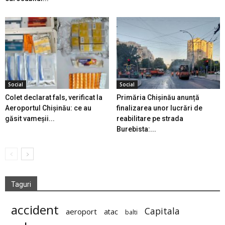
Social
Social
Colet declarat fals, verificat la
Primăria Chișinău anunță
Aeroportul Chișinău: ce au
finalizarea unor lucrări de
găsit vameșii...
reabilitare pe strada
Burebista:...
Taguri
accident
Capitala
aeroport
atac
balti