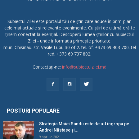
Subiectul Zilei este portalul tău de știri care aduce în prim-plan
cele mai actuale și relevante evenimente. Cu știri de ultimă oră te
ținem conectat la esențial. Descoperă lumea știrilor cu Subiectul
Zilei - unde informația primește prioritate.
mun. Chisinau. str. Vasile Lupu 30 of 2. tel. of. +373 69 403 700. tel
red. +373 69 737 802.
Contactați-ne:
info@subiectulzilei.md
POSTURI POPULARE
Strategia Maiei Sandu este de a-l îngropa pe
Andrei Năstase și...
9 aprilie 2021