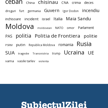
ceban
chisinau
deces
CNA
crima
China
Guvern
incendiu
droguri
furt
germania
Igor Dodon
Maia Sandu
Italia
incident
inchisoare
israel
Moldova
Parlament
NATO
omor
moldovean
politia
Politia de Frontiera
politie
PAS
Rusia
romania
putin
Republica Moldova
PSRM
Ucraina
SUA
UE
trump
tragedie
Transnistria
vama
vasile tarlev
violenta