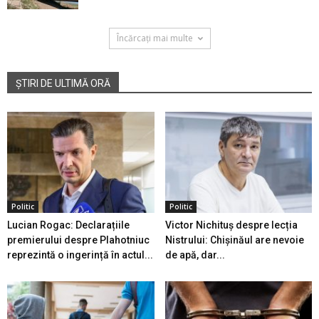
Încărcați mai multe
ȘTIRI DE ULTIMĂ ORĂ
Politic
Politic
Lucian Rogac: Declarațiile
Victor Nichituș despre lecția
premierului despre Plahotniuc
Nistrului: Chișinăul are nevoie
reprezintă o ingerință în actul...
de apă, dar...