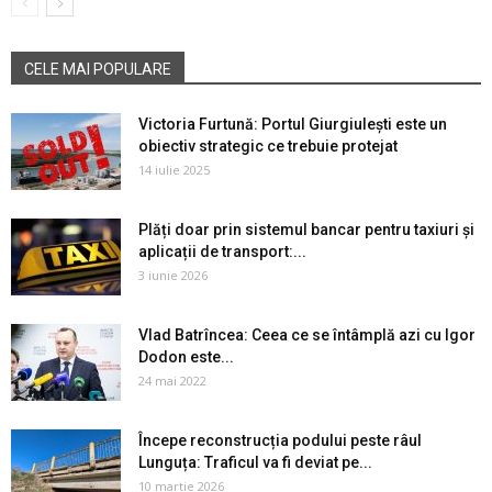
CELE MAI POPULARE
Victoria Furtună: Portul Giurgiulești este un
obiectiv strategic ce trebuie protejat
14 iulie 2025
Plăți doar prin sistemul bancar pentru taxiuri și
aplicații de transport:...
3 iunie 2026
Vlad Batrîncea: Ceea ce se întâmplă azi cu Igor
Dodon este...
24 mai 2022
Începe reconstrucția podului peste râul
Lunguța: Traficul va fi deviat pe...
10 martie 2026