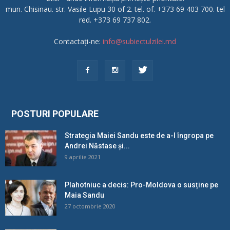
mun. Chisinau. str. Vasile Lupu 30 of 2. tel. of. +373 69 403 700. tel
red. +373 69 737 802.
Contactați-ne:
info@subiectulzilei.md
POSTURI POPULARE
Strategia Maiei Sandu este de a-l îngropa pe
Andrei Năstase și...
9 aprilie 2021
Plahotniuc a decis: Pro-Moldova o susține pe
Maia Sandu
27 octombrie 2020