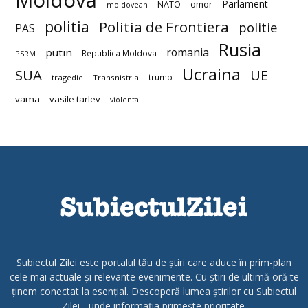
Moldova
Parlament
NATO
omor
moldovean
politia
Politia de Frontiera
politie
PAS
Rusia
romania
putin
Republica Moldova
PSRM
Ucraina
SUA
UE
trump
tragedie
Transnistria
vama
vasile tarlev
violenta
Subiectul Zilei este portalul tău de știri care aduce în prim-plan
cele mai actuale și relevante evenimente. Cu știri de ultimă oră te
ținem conectat la esențial. Descoperă lumea știrilor cu Subiectul
Zilei - unde informația primește prioritate.