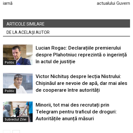
iarnă
actualului Guvern
ARTICOLE SIMILARE
DE LA ACELAȘI AUTOR
Lucian Rogac: Declarațiile premierului
despre Plahotniuc reprezintă o ingerință
în actul de justiție
Politic
Victor Nichituș despre lecția Nistrului:
Chișinăul are nevoie de apă, dar mai ales
de cooperare între autorități
Politic
Minorii, tot mai des recrutați prin
Telegram pentru traficul de droguri:
Autoritățile anunță măsuri
Subiectul Zilei