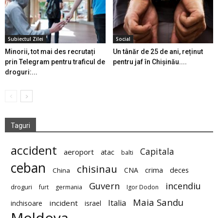
Subiectul Zilei
Social
Minorii, tot mai des recrutați
Un tânăr de 25 de ani, reținut
prin Telegram pentru traficul de
pentru jaf în Chișinău....
droguri:...
Taguri
accident
Capitala
aeroport
atac
balti
ceban
chisinau
deces
CNA
crima
China
Guvern
incendiu
droguri
furt
germania
Igor Dodon
Maia Sandu
Italia
incident
inchisoare
israel