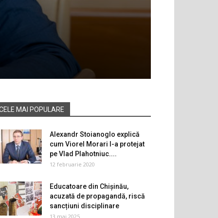
CELE MAI POPULARE
Alexandr Stoianoglo explică
cum Viorel Morari l-a protejat
pe Vlad Plahotniuc....
12 februarie 2020
Educatoare din Chișinău,
acuzată de propagandă, riscă
sancțiuni disciplinare
13 mai 2025