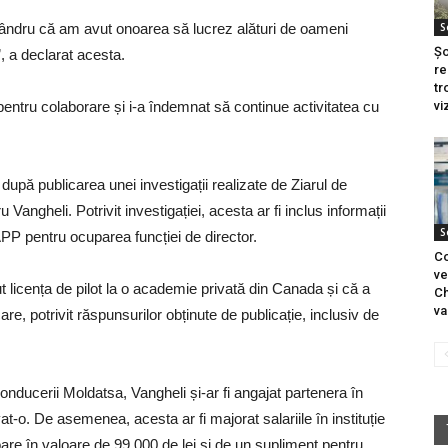
 mândru că am avut onoarea să lucrez alături de oameni
S
Șo
c”, a declarat acesta.
re
tr
pentru colaborare și i-a îndemnat să continue activitatea cu
vi
după publicarea unei investigații realizate de Ziarul de
Vangheli. Potrivit investigației, acesta ar fi inclus informații
S
PP pentru ocuparea funcției de director.
Co
ve
t licența de pilot la o academie privată din Canada și că a
Ch
va
are, potrivit răspunsurilor obținute de publicație, inclusiv de
onducerii Moldatsa, Vangheli și-ar fi angajat partenera în
vat-o. De asemenea, acesta ar fi majorat salariile în instituție
toare în valoare de 99.000 de lei și de un supliment pentru