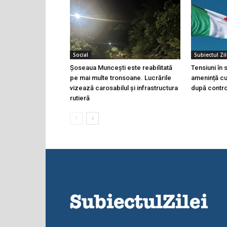
Social
Subiectul Zil
Șoseaua Muncești este reabilitată
Tensiuni în
pe mai multe tronsoane. Lucrările
amenință cu 
vizează carosabilul și infrastructura
după controa
rutieră