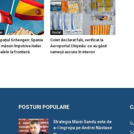
ei
Social
 spațiul Schengen: Spania
Colet declarat fals, verificat la
măsuri împotriva Italiei
Aeroportul Chișinău: ce au găsit
lele la frontieră
vameșii ascuns în interior
POSTURI POPULARE
C
Strategia Maiei Sandu este de
Su
a-l îngropa pe Andrei Năstase
So
și...