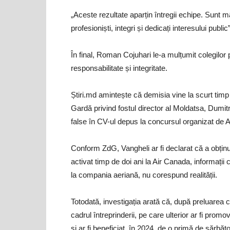
„Aceste rezultate aparțin întregii echipe. Sunt
profesioniști, integri și dedicați interesului publi
În final, Roman Cojuhari le-a mulțumit colegilor 
responsabilitate și integritate.
Știri.md amintește că demisia vine la scurt timp 
Gardă privind fostul director al Moldatsa, Dumitru 
false în CV-ul depus la concursul organizat de A
Conform ZdG, Vangheli ar fi declarat că a obținu
activat timp de doi ani la Air Canada, informații c
la compania aeriană, nu corespund realității.
Totodată, investigația arată că, după preluarea c
cadrul întreprinderii, pe care ulterior ar fi promo
și ar fi beneficiat, în 2024, de o primă de sărbă