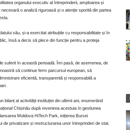
litatea organului executiv al întreprinderii, amploarea și
necesară o analiză riguroasă și o atenție sporită din partea
esta.
ui său, și-a exercitat atribuțiile cu responsabilitate și în
blic, însă a decis să plece din funcție pentru a proteja
t de suferit în această perioadă. Îmi pasă, de asemenea, de
a noastră să continue ferm parcursul european, să
administrare eficientă, transparentă și responsabilă a
ari.
 bilanț al activității instituției din ultimii ani, enumerând
rnațional Chișinău după revenirea acestuia în gestiunea
, lansarea Moldova HiTech Park, inițierea Bursei
 de privatizare și restructurarea unor întreprinderi de stat.