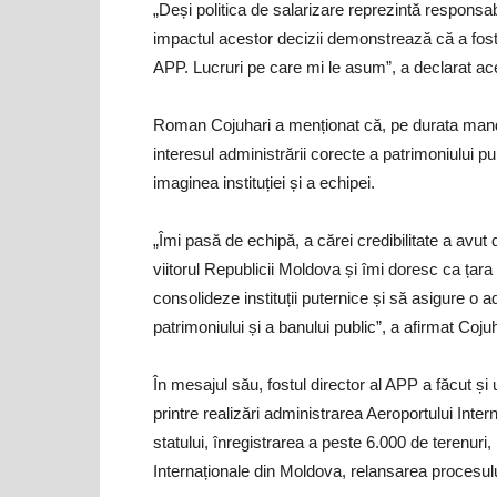
„Deși politica de salarizare reprezintă responsabi
impactul acestor decizii demonstrează că a fost 
APP. Lucruri pe care mi le asum”, a declarat ac
Roman Cojuhari a menționat că, pe durata mandatul
interesul administrării corecte a patrimoniului pu
imaginea instituției și a echipei.
„Îmi pasă de echipă, a cărei credibilitate a avu
viitorul Republicii Moldova și îmi doresc ca țar
consolideze instituții puternice și să asigure o 
patrimoniului și a banului public”, a afirmat Cojuh
În mesajul său, fostul director al APP a făcut și un
printre realizări administrarea Aeroportului Inte
statului, înregistrarea a peste 6.000 de terenuri
Internaționale din Moldova, relansarea procesului