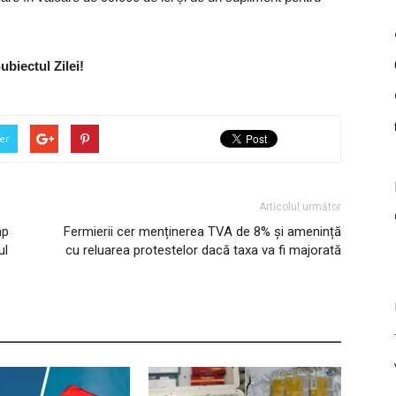
ubiectul Zilei!
er
Articolul următor
mp
Fermierii cer menținerea TVA de 8% și amenință
ul
cu reluarea protestelor dacă taxa va fi majorată