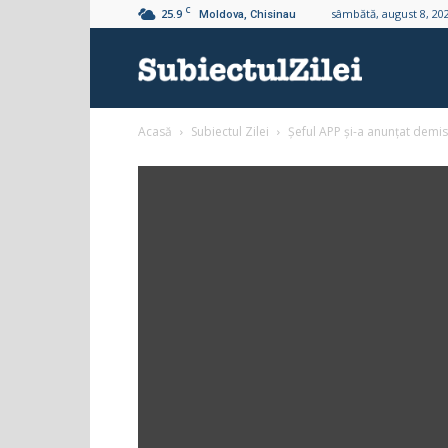
C
25.9
sâmbătă, august 8, 20
Moldova, Chisinau
Subiectul
Acasă
Subiectul Zilei
Șeful APP și-a anunțat demi
Zilei