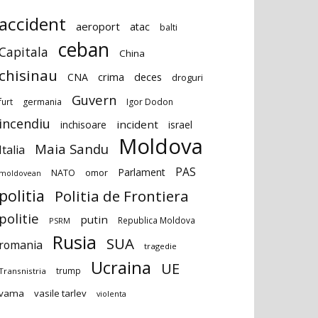
accident
aeroport
atac
balti
ceban
Capitala
China
chisinau
deces
CNA
crima
droguri
Guvern
furt
germania
Igor Dodon
incendiu
incident
inchisoare
israel
Moldova
Maia Sandu
Italia
PAS
Parlament
NATO
omor
moldovean
politia
Politia de Frontiera
politie
putin
Republica Moldova
PSRM
Rusia
SUA
romania
tragedie
Ucraina
UE
trump
Transnistria
vama
vasile tarlev
violenta