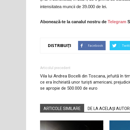
intensitatea muncii de 39.000 de lei.
Abonează-te la canalul nostru de
Telegram
S
DISTRIBUIȚI
Facebook
Twitt
Articolul precedent
Vila lui Andrea Bocelli din Toscana, jefuită în ti
ce era închiriată unor turiști americani; prejudici
se apropie de 500.000 de euro
ARTICOLE SIMILARE
DE LA ACELAȘI AUTOR