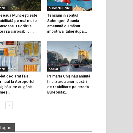
ocial
Subiectul Zilei
seaua Muncești este
Tensiuni în spațiul
abilitată pe mai multe
Schengen: Spania
onsoane. Lucrările
amenință cu măsuri
zează carosabilul...
împotriva Italiei după...
ocial
Social
let declarat fals,
Primăria Chișinău anunță
rificat la Aeroportul
finalizarea unor lucrări
ișinău: ce au găsit
de reabilitare pe strada
meșii...
Burebista:...
Taguri