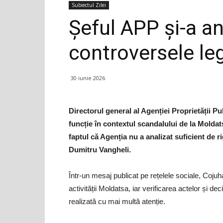
Subiectul Zilei
Șeful APP și-a a
controversele le
30 iunie 2026
Directorul general al Agenției Proprietății P
funcție în contextul scandalului de la Molda
faptul că Agenția nu a analizat suficient de ri
Dumitru Vangheli.
Într-un mesaj publicat pe rețelele sociale, Coju
activității Moldatsa, iar verificarea actelor și deci
realizată cu mai multă atenție.