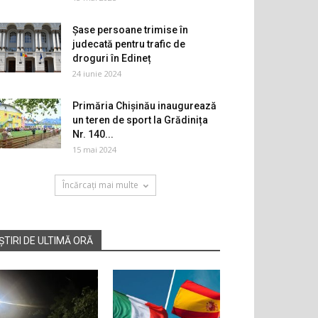
Șase persoane trimise în
judecată pentru trafic de
droguri în Edineț
24 iunie 2024
Primăria Chișinău inaugurează
un teren de sport la Grădinița
Nr. 140...
15 mai 2024
Încărcați mai multe
ȘTIRI DE ULTIMĂ ORĂ