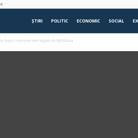
26
ŞTIRI
POLITIC
ECONOMIC
SOCIAL
E
sia după controversele legate de Moldatsa