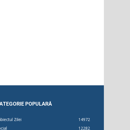
ATEGORIE POPULARĂ
biectul Zilei
14972
cial
12282