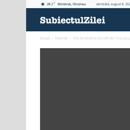
C
28.2
sâmbătă, august 8, 20
Moldova, Chisinau
Subiectul
Acasă
Externe
Vila lui Andrea Bocelli din Toscana, 
Zilei