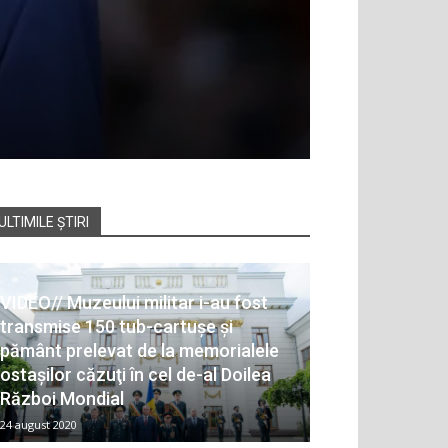
ULTIMILE ȘTIRI
VIDEO// Muzeului militar i-au fost
transmise 150 tub-cartușe și
pământ prelevat de la memorialele
ostaşilor căzuţi în cel de-al Doilea
Război Mondial
24 august 2020