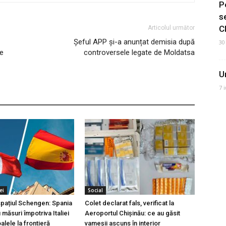
P
s
C
Articolul următor
Șeful APP și-a anunțat demisia după
30
ie
controversele legate de Moldatsa
U
7 
ei
Social
 spațiul Schengen: Spania
Colet declarat fals, verificat la
măsuri împotriva Italiei
Aeroportul Chișinău: ce au găsit
lele la frontieră
vameșii ascuns în interior