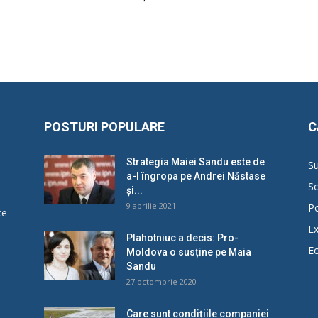
POSTURI POPULARE
C
Strategia Maiei Sandu este de
Su
a-l îngropa pe Andrei Năstase
So
și...
9 aprilie 2021
Po
ce
Ex
Plahotniuc a decis: Pro-
E
Moldova o susține pe Maia
u
Sandu
27 octombrie 2020
Care sunt condițiile companiei