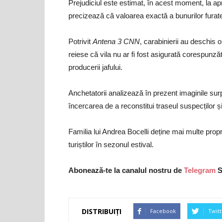
Prejudiciul este estimat, în acest moment, la apr
precizează că valoarea exactă a bunurilor furate
Potrivit
Antena 3 CNN
, carabinierii au deschis o
reiese că vila nu ar fi fost asigurată corespunz
producerii jafului.
Anchetatorii analizează în prezent imaginile su
încercarea de a reconstitui traseul suspecților și 
Familia lui Andrea Bocelli deține mai multe propri
turiștilor în sezonul estival.
Abonează-te la canalul nostru de
Telegram
S
DISTRIBUIȚI
Facebook
Twitt