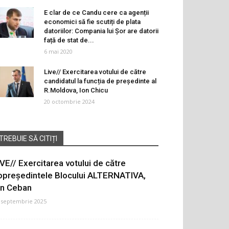
E clar de ce Candu cere ca agenții
economici să fie scutiți de plata
datoriilor: Compania lui Șor are datorii
față de stat de...
6 mai 2020
Live// Exercitarea votului de către
candidatul la funcția de președinte al
R.Moldova, Ion Chicu
20 octombrie 2024
TREBUIE SĂ CITIȚI
IVE// Exercitarea votului de către
opreședintele Blocului ALTERNATIVA,
on Ceban
 septembrie 2025