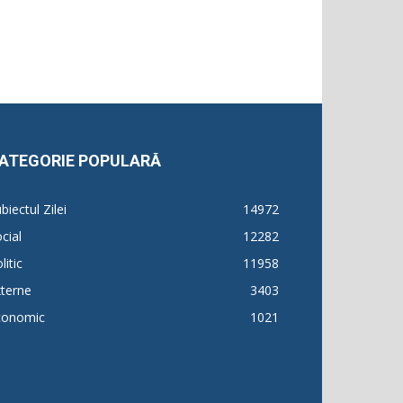
ATEGORIE POPULARĂ
biectul Zilei
14972
cial
12282
litic
11958
terne
3403
conomic
1021