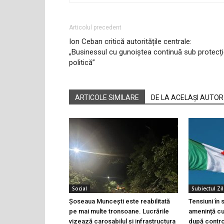
Articolul precedent
Ion Ceban critică autoritățile centrale:
„Businessul cu gunoiștea continuă sub protecț
politică”
ARTICOLE SIMILARE
DE LA ACELAȘI AUTOR
Social
Subiectul Zil
Șoseaua Muncești este reabilitată
Tensiuni în
pe mai multe tronsoane. Lucrările
amenință cu 
vizează carosabilul și infrastructura
după controa