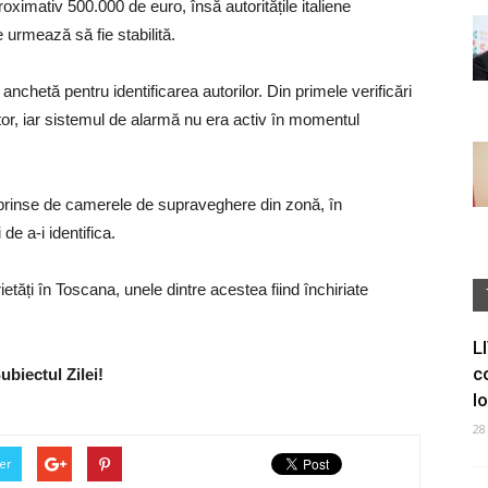
oximativ 500.000 de euro, însă autoritățile italiene
 urmează să fie stabilită.
 anchetă pentru identificarea autorilor. Din primele verificări
ător, iar sistemul de alarmă nu era activ în momentul
rprinse de camerele de supraveghere din zonă, în
de a-i identifica.
etăți în Toscana, unele dintre acestea fiind închiriate
L
c
ubiectul Zilei!
I
28
er