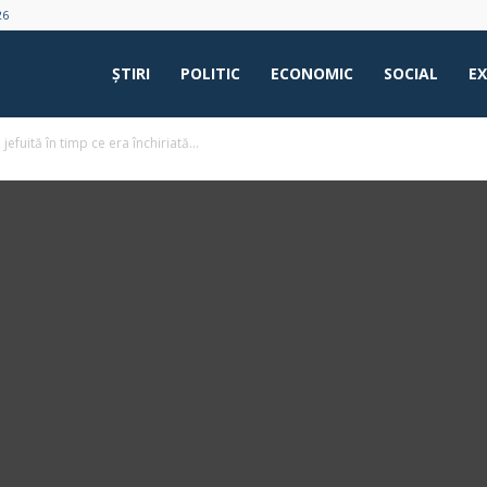
26
ŞTIRI
POLITIC
ECONOMIC
SOCIAL
E
jefuită în timp ce era închiriată...