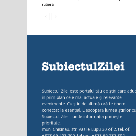
rutieră
Subiectul Zilei este portalul tău de știri care adu
în prim-plan cele mai actuale și relevante
evenimente. Cu știri de ultimă oră te ținem
conectat la esențial. Descoperă lumea știrilor c
Subiectul Zilei - unde informația primește
prioritate.
mun. Chisinau. str. Vasile Lupu 30 of 2. tel. of.
+373 69 403 700. tel red. +373 69 737 802.