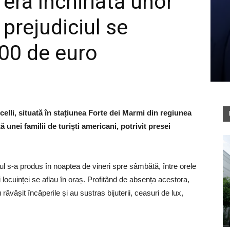
 era închiriată unor
 prejudiciul se
00 de euro
celli, situată în stațiunea Forte dei Marmi din regiunea
ă unei familii de turiști americani, potrivit presei
tul s-a produs în noaptea de vineri spre sâmbătă, între orele
i locuinței se aflau în oraș. Profitând de absența acestora,
ăvășit încăperile și au sustras bijuterii, ceasuri de lux,