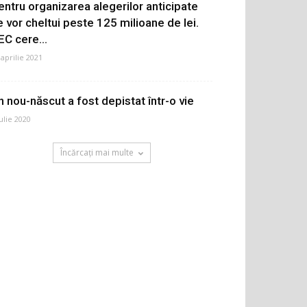
entru organizarea alegerilor anticipate
e vor cheltui peste 125 milioane de lei.
EC cere...
 aprilie 2021
n nou-născut a fost depistat într-o vie
iulie 2020
Încărcați mai multe