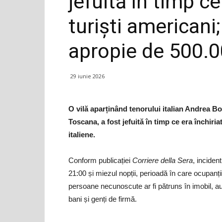
jefuită în timp ce
turiști americani;
apropie de 500.0
29 iunie 2026
O vilă aparținând tenorului italian Andrea Bo
Toscana, a fost jefuită în timp ce era închiriat
italiene.
Conform publicației
Corriere della Sera
, inciden
21:00 și miezul nopții, perioadă în care ocupanți
persoane necunoscute ar fi pătruns în imobil, au r
bani și genți de firmă.