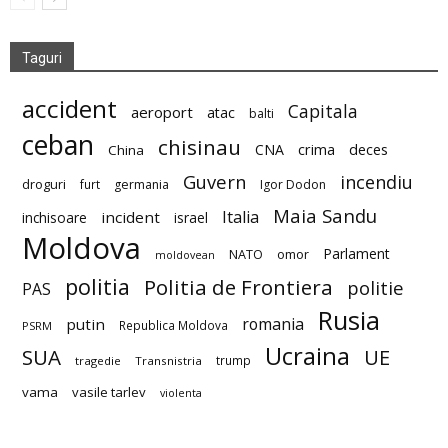
Taguri
accident
Capitala
aeroport
atac
balti
ceban
chisinau
deces
CNA
crima
China
Guvern
incendiu
droguri
furt
germania
Igor Dodon
Maia Sandu
Italia
incident
inchisoare
israel
Moldova
Parlament
NATO
omor
moldovean
politia
Politia de Frontiera
politie
PAS
Rusia
romania
putin
Republica Moldova
PSRM
Ucraina
SUA
UE
trump
tragedie
Transnistria
vama
vasile tarlev
violenta