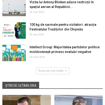
Vizita lui Antony Blinken aduce restricții în
spațiul aerian al Republicii...
29 mai 2024
100 kg de sarmale pentru vizitatori: atracția
Festivalului Tradițiilor din Chișinău
20 mai 2026
Intellect Group: Majoritatea partidelor politice
moldovenești primesc evaluări negative
24 iulie 2024
Încărcați mai multe
ȘTIRI DE ULTIMĂ ORĂ