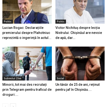
Politic
Politic
Lucian Rogac: Declarațiile
Victor Nichituș despre lecția
premierului despre Plahotniuc
Nistrului: Chișinăul are nevoie
reprezintă o ingerință în actul...
de apă, dar...
Subiectul Zilei
Social
Minorii, tot mai des recrutați
Un tânăr de 25 de ani, reținut
prin Telegram pentru traficul de
pentru jaf în Chișinău....
droguri:...