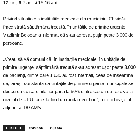
12 luni, 6-7 ani și 15-16 ani.
Privind situația din instituțiile medicale din municipiul Chișinău,
înregistrată săptămâna trecută, în unitățile de primire urgențe,
Vladimir Bolocan a informat că s-au adresat puțin peste 3.000 de
persoane.
„Vreau să vă comuni că, în instituțiile medicale, în unitățile de
primire urgențe, săptămână trecută s-au adresat ușor peste 3.000
de pacienți, dintre care 1.639 au fost internați, ceea ce înseamnă
că, iarăși, constantă că unitățile de primire urgentă municipale se
descurcă cu sarcinile, iar până la 50% dintre cazuri se rezolvă la
nivelul de UPU, acesta fiind un randament bun”, a conchis șeful
adjunct al DGAMS.
ETICHETE
chisinau
rujeola