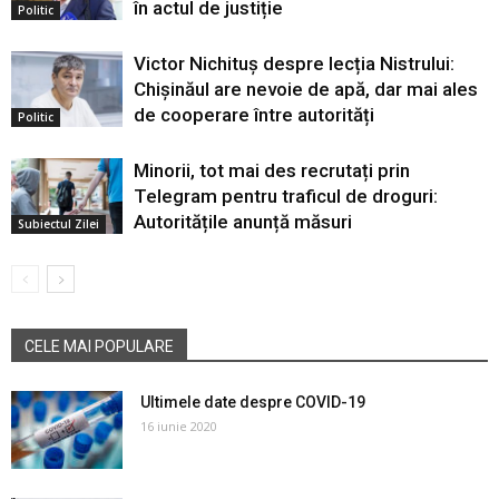
în actul de justiție
Politic
Victor Nichituș despre lecția Nistrului:
Chișinăul are nevoie de apă, dar mai ales
de cooperare între autorități
Politic
Minorii, tot mai des recrutați prin
Telegram pentru traficul de droguri:
Autoritățile anunță măsuri
Subiectul Zilei
CELE MAI POPULARE
Ultimele date despre COVID-19
16 iunie 2020