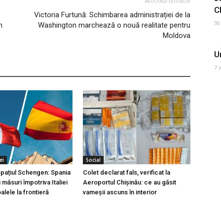
Articolul următor
C
Victoria Furtună: Schimbarea administrației de la
30
n
Washington marchează o nouă realitate pentru
Moldova
U
7 
ei
Social
 spațiul Schengen: Spania
Colet declarat fals, verificat la
măsuri împotriva Italiei
Aeroportul Chișinău: ce au găsit
lele la frontieră
vameșii ascuns în interior