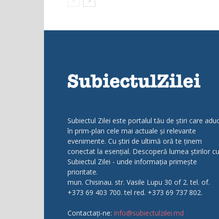
Subiectul Zilei este portalul tău de știri care adu
în prim-plan cele mai actuale și relevante
evenimente. Cu știri de ultimă oră te ținem
conectat la esențial. Descoperă lumea știrilor c
Subiectul Zilei - unde informația primește
prioritate.
mun. Chisinau. str. Vasile Lupu 30 of 2. tel. of.
+373 69 403 700. tel red. +373 69 737 802.
Contactați-ne:
info@subiectulzilei.md