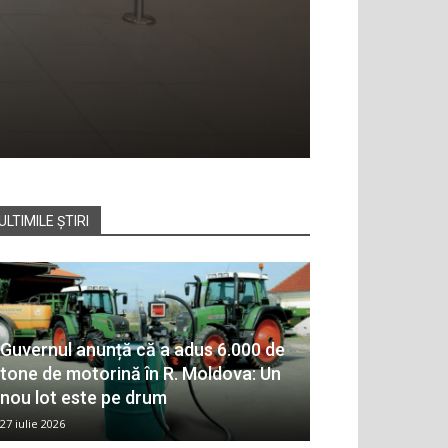
ULTIMILE ȘTIRI
Guvernul anunță că a adus 6.000 de
tone de motorină în R. Moldova: Un
nou lot este pe drum
27 iulie 2026