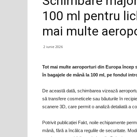
Schimbare majoră 
100 ml pentru lic
mai multe aeropo
2 iunie 2026
Tot mai multe aeroporturi din Europa încep să
în bagajele de mână la 100 ml, pe fondul int
De această dată, schimbarea vizează aeroportul
să transfere cosmeticele sau băuturile în recipi
scanere 3D, care permit o analiză detaliată a con
Potrivit publicației Fakt, noile echipamente permit
mână, fără a încălca regulile de securitate. Modifi