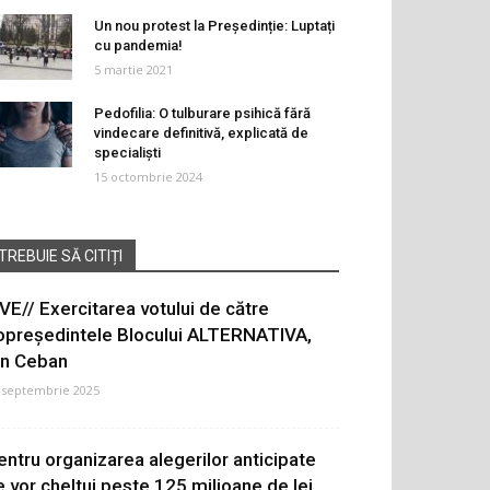
Un nou protest la Președinție: Luptați
cu pandemia!
5 martie 2021
Pedofilia: O tulburare psihică fără
vindecare definitivă, explicată de
specialiști
15 octombrie 2024
TREBUIE SĂ CITIȚI
IVE// Exercitarea votului de către
opreședintele Blocului ALTERNATIVA,
on Ceban
 septembrie 2025
entru organizarea alegerilor anticipate
e vor cheltui peste 125 milioane de lei.