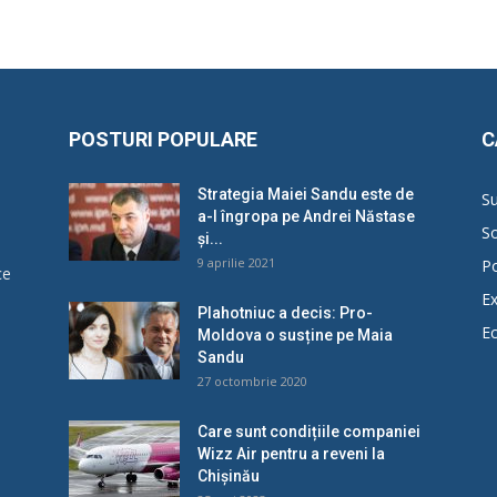
POSTURI POPULARE
C
Strategia Maiei Sandu este de
Su
a-l îngropa pe Andrei Năstase
So
și...
9 aprilie 2021
Po
ce
Ex
Plahotniuc a decis: Pro-
E
Moldova o susține pe Maia
u
Sandu
27 octombrie 2020
Care sunt condițiile companiei
Wizz Air pentru a reveni la
Chișinău