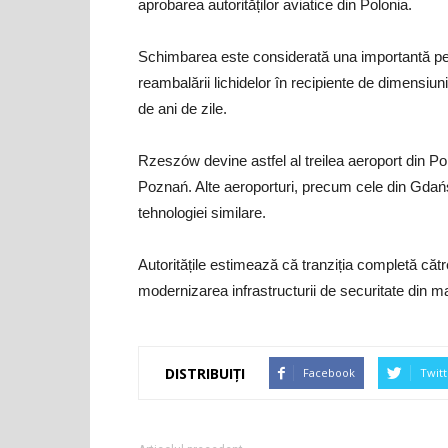
aprobarea autorităților aviatice din Polonia.
Schimbarea este considerată una importantă pen
reambalării lichidelor în recipiente de dimensiun
de ani de zile.
Rzeszów devine astfel al treilea aeroport din Po
Poznań. Alte aeroporturi, precum cele din Gdań
tehnologiei similare.
Autoritățile estimează că tranziția completă căt
modernizarea infrastructurii de securitate din m
DISTRIBUIȚI
Facebook
Twitt