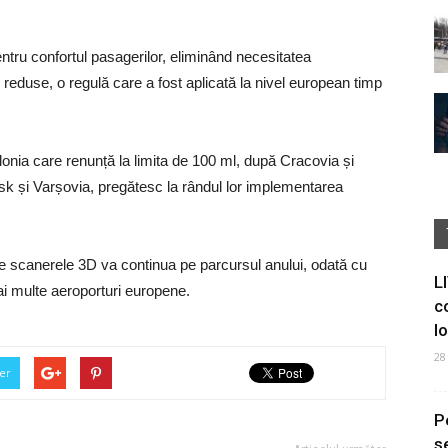
tru confortul pasagerilor, eliminând necesitatea
i reduse, o regulă care a fost aplicată la nivel european timp
lonia care renunță la limita de 100 ml, după Cracovia și
sk și Varșovia, pregătesc la rândul lor implementarea
re scanerele 3D va continua pe parcursul anului, odată cu
L
ai multe aeroporturi europene.
c
I
28
er
P
s