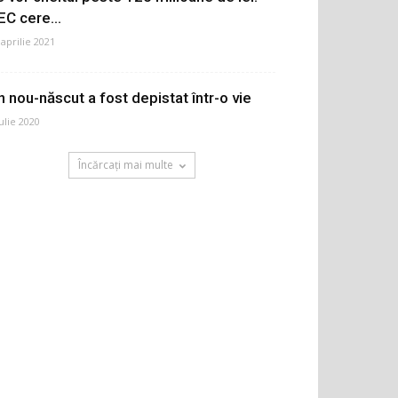
EC cere...
 aprilie 2021
n nou-născut a fost depistat într-o vie
iulie 2020
Încărcați mai multe