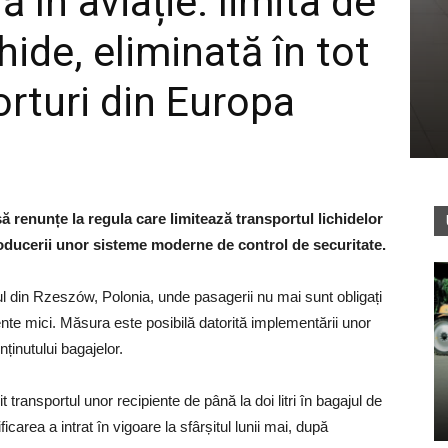
în aviație: limita de
hide, eliminată în tot
rturi din Europa
 renunțe la regula care limitează transportul lichidelor
roducerii unor sisteme moderne de control de securitate.
 din Rzeszów, Polonia, unde pasagerii nu mai sunt obligați
ente mici. Măsura este posibilă datorită implementării unor
ținutului bagajelor.
 transportul unor recipiente de până la doi litri în bagajul de
carea a intrat în vigoare la sfârșitul lunii mai, după