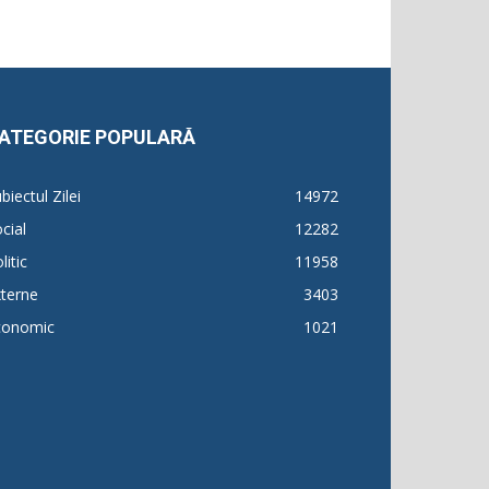
ATEGORIE POPULARĂ
biectul Zilei
14972
cial
12282
litic
11958
terne
3403
conomic
1021