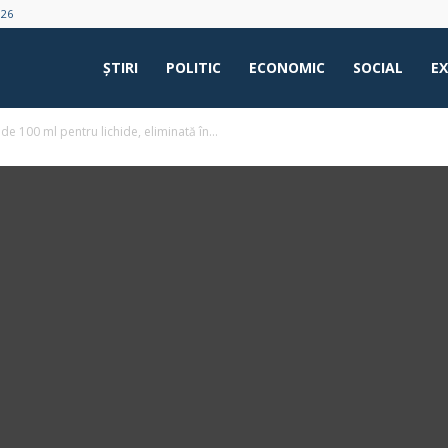
026
ŞTIRI
POLITIC
ECONOMIC
SOCIAL
E
de 100 ml pentru lichide, eliminată în...