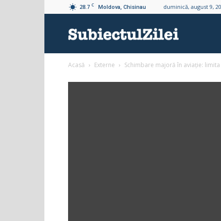
C
28.7
duminică, august 9, 2
Moldova, Chisinau
Subiectul
Acasă
Externe
Schimbare majoră în aviație: limita 
Zilei