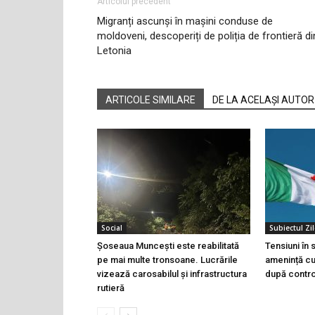
Articolul precedent
Migranți ascunși în mașini conduse de
moldoveni, descoperiți de poliția de frontieră di
Letonia
ARTICOLE SIMILARE
DE LA ACELAȘI AUTOR
Social
Subiectul Zil
Șoseaua Muncești este reabilitată
Tensiuni în
pe mai multe tronsoane. Lucrările
amenință cu 
vizează carosabilul și infrastructura
după controa
rutieră