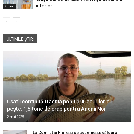
interior
Social
ULTIMILE ȘTIRI
Usatîi continuă tradiția populării lacurilor cu
pește: 1,5 tone de crap pentru Anenii Noi!
2 mai 2025
La Comrat și Florești se scumpește căldura