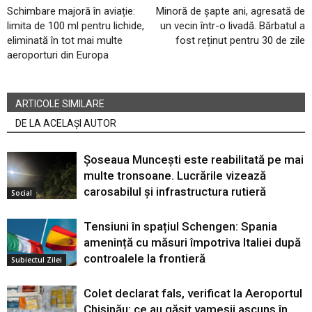
Schimbare majoră în aviație:
Minoră de șapte ani, agresată de
limita de 100 ml pentru lichide,
un vecin într-o livadă. Bărbatul a
eliminată în tot mai multe
fost reținut pentru 30 de zile
aeroporturi din Europa
ARTICOLE SIMILARE
DE LA ACELAȘI AUTOR
Șoseaua Muncești este reabilitată pe mai
multe tronsoane. Lucrările vizează
carosabilul și infrastructura rutieră
Social
Tensiuni în spațiul Schengen: Spania
amenință cu măsuri împotriva Italiei după
controalele la frontieră
Subiectul Zilei
Colet declarat fals, verificat la Aeroportul
Chișinău: ce au găsit vameșii ascuns în