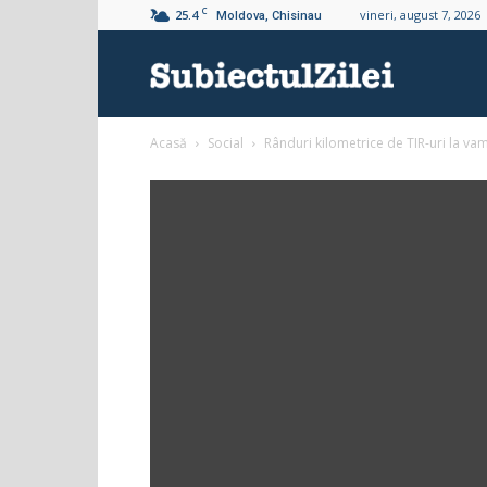
C
25.4
vineri, august 7, 2026
Moldova, Chisinau
Subiectul
Acasă
Social
Rânduri kilometrice de TIR-uri la va
Zilei