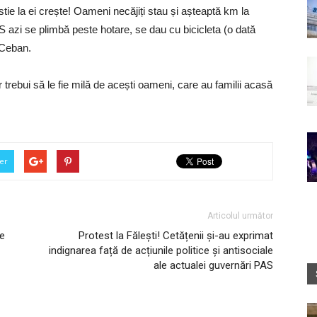
ie la ei crește! Oameni necăjiți stau și așteaptă km la
S azi se plimbă peste hotare, se dau cu bicicleta (o dată
 Ceban.
trebui să le fie milă de acești oameni, care au familii acasă
er
Articolul următor
le
Protest la Fălești! Cetățenii și-au exprimat
indignarea față de acțiunile politice și antisociale
ale actualei guvernări PAS