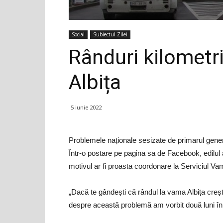
Social
Subiectul Zilei
Rânduri kilometri
Albița
5 iunie 2022
Problemele naționale sesizate de primarul gene
Într-o postare pe pagina sa de Facebook, edilul 
motivul ar fi proasta coordonare la Serviciul Va
„Dacă te gândești că rândul la vama Albița creșt
despre această problemă am vorbit două luni în 