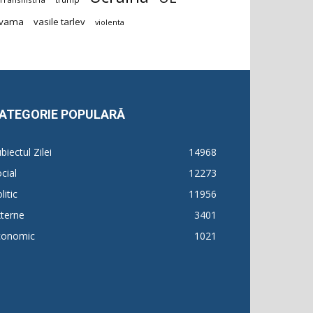
vama
vasile tarlev
violenta
ATEGORIE POPULARĂ
biectul Zilei
14968
cial
12273
litic
11956
terne
3401
conomic
1021