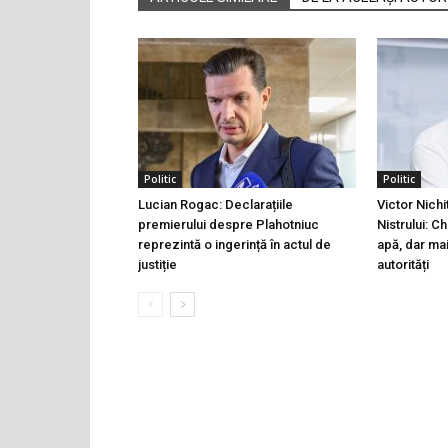
Politic
Politic
Lucian Rogac: Declarațiile
Victor Nichi
premierului despre Plahotniuc
Nistrului: C
reprezintă o ingerință în actul de
apă, dar ma
justiție
autorități