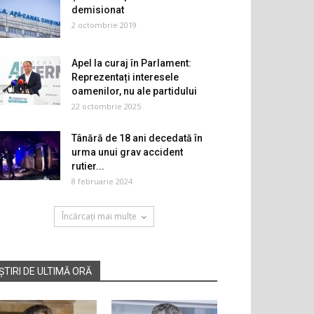
demisionat
2 octombrie 2019
Apel la curaj în Parlament:
Reprezentați interesele
oamenilor, nu ale partidului
22 octombrie 2025
Tânără de 18 ani decedată în
urma unui grav accident
rutier...
8 februarie 2024
Încărcați mai multe
ȘTIRI DE ULTIMĂ ORĂ