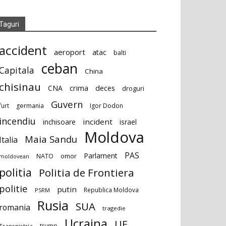
Taguri
accident
aeroport
atac
balti
ceban
Capitala
China
chisinau
deces
CNA
crima
droguri
Guvern
furt
germania
Igor Dodon
incendiu
incident
inchisoare
israel
Moldova
Maia Sandu
Italia
PAS
Parlament
NATO
omor
moldovean
politia
Politia de Frontiera
politie
putin
Republica Moldova
PSRM
Rusia
SUA
romania
tragedie
Ucraina
UE
trump
Transnistria