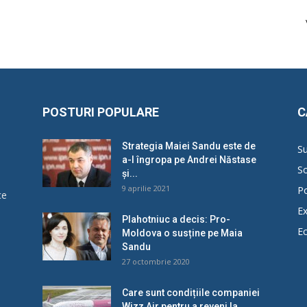
POSTURI POPULARE
C
Strategia Maiei Sandu este de
Su
a-l îngropa pe Andrei Năstase
So
și...
9 aprilie 2021
Po
ce
Ex
Plahotniuc a decis: Pro-
E
Moldova o susține pe Maia
u
Sandu
27 octombrie 2020
Care sunt condițiile companiei
Wizz Air pentru a reveni la