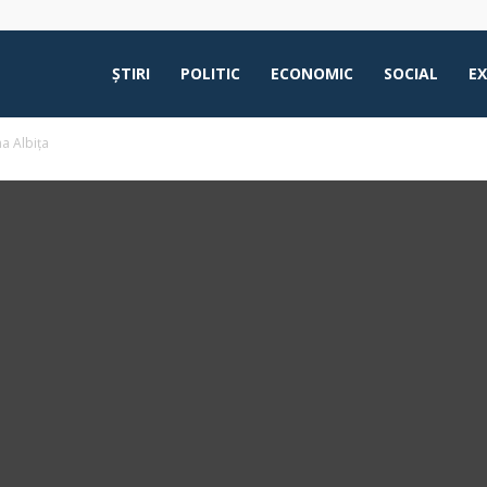
ŞTIRI
POLITIC
ECONOMIC
SOCIAL
E
ma Albița