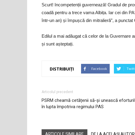
Scurt! Incompetenții guvernează! Gradul de prost
coadă pentru a trece vama Albița. Iar cei din PA
într-un an) și împușcă din mitralieră”, a punctat
Edilul a mai adăugat că celor de la Guvernare ar 
și sunt așteptați.
DISTRIBUIȚI
Facebook
Twitt
Articolul precedent
PSRM cheamă cetățenii să-și unească eforturi
în lupta împotriva regimului PAS
ARTICOLE SIMILARE
DE LA ACELAȘI AUTOR