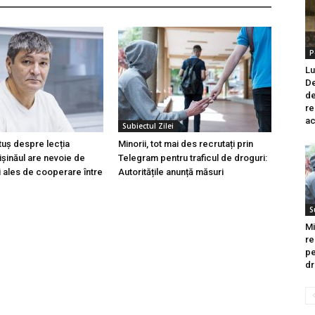
P
Lu
De
de
re
ac
Subiectul Zilei
tuș despre lecția
Minorii, tot mai des recrutați prin
hișinăul are nevoie de
Telegram pentru traficul de droguri:
i ales de cooperare între
Autoritățile anunță măsuri
S
Mi
re
pe
dr