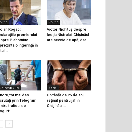
olitic
Politic
cian Rogac:
Victor Nichituș despre
clarațiile premierului
lecția Nistrului: Chișinăul
spre Plahotniuc
are nevoie de apă, dar...
prezintă o ingerință în
tul...
ubiectul Zilei
Social
norii, tot mai des
Un tânăr de 25 de ani,
crutați prin Telegram
reținut pentru jaf în
ntru traficul de
Chișinău....
oguri:...