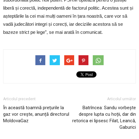
liberă și corectă, independentă de factorul politic. Acestea sunt și
așteptările la cei mai mulți oameni în țara noastră, care vor să
vadă judecători integri și corecți, iar deciziile acestora să se
bazeze strict pe lege”, se mai arată în comunicat.
Articolul precedent
Articolul următor
În această toamnă prețurile la
Batrîncea: Sandu vorbește
gaz vor crește, anunță directorul
despre lupta cu hoții, dar din
MoldovaGaz
retorica ei lipsesc Filat, Leancă,
Gaburici