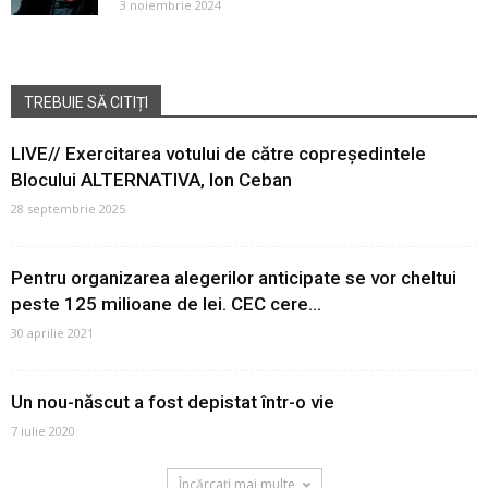
3 noiembrie 2024
TREBUIE SĂ CITIȚI
LIVE// Exercitarea votului de către copreședintele
Blocului ALTERNATIVA, Ion Ceban
28 septembrie 2025
Pentru organizarea alegerilor anticipate se vor cheltui
peste 125 milioane de lei. CEC cere...
30 aprilie 2021
Un nou-născut a fost depistat într-o vie
7 iulie 2020
Încărcați mai multe