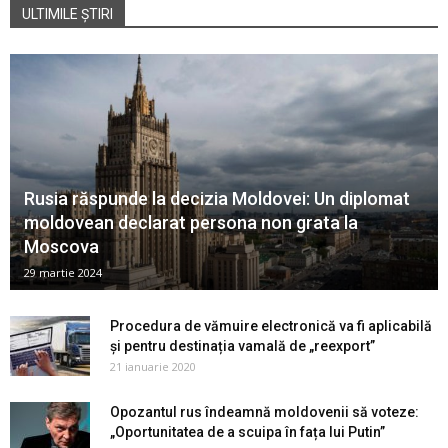
ULTIMILE ȘTIRI
Rusia răspunde la decizia Moldovei: Un diplomat
moldovean declarat persona non grata la
Moscova
29 martie 2024
Procedura de vămuire electronică va fi aplicabilă
și pentru destinația vamală de „reexport”
21 ianuarie 2020
Opozantul rus îndeamnă moldovenii să voteze:
„Oportunitatea de a scuipa în fața lui Putin”