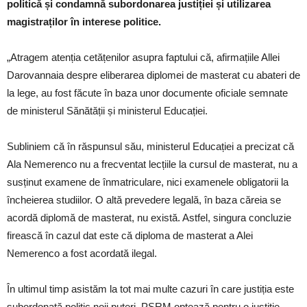
politică și condamnă subordonarea justiției și utilizarea
magistraților în interese politice.
„Atragem atenția cetățenilor asupra faptului că, afirmațiile Allei
Darovannaia despre eliberarea diplomei de masterat cu abateri de
la lege, au fost făcute în baza unor documente oficiale semnate
de ministerul Sănătății și ministerul Educației.
Subliniem că în răspunsul său, ministerul Educației a precizat că
Ala Nemerenco nu a frecventat lecțiile la cursul de masterat, nu a
susținut examene de înmatriculare, nici examenele obligatorii la
încheierea studiilor. O altă prevedere legală, în baza căreia se
acordă diplomă de masterat, nu există. Astfel, singura concluzie
firească în cazul dat este că diploma de masterat a Alei
Nemerenco a fost acordată ilegal.
În ultimul timp asistăm la tot mai multe cazuri în care justiția este
subordonată politic noii puteri. PSRM optează pentru o justiție