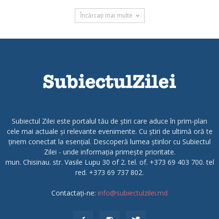
Încărcați mai multe
Subiectul Zilei este portalul tău de știri care aduce în prim-plan
cele mai actuale și relevante evenimente. Cu știri de ultimă oră te
ținem conectat la esențial. Descoperă lumea știrilor cu Subiectul
Zilei - unde informația primește prioritate.
mun. Chisinau. str. Vasile Lupu 30 of 2. tel. of. +373 69 403 700. tel
red. +373 69 737 802.
Contactați-ne:
info@subiectulzilei.md