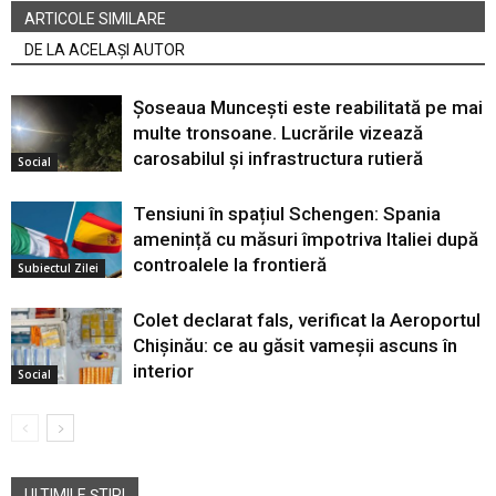
ARTICOLE SIMILARE
DE LA ACELAȘI AUTOR
Șoseaua Muncești este reabilitată pe mai
multe tronsoane. Lucrările vizează
carosabilul și infrastructura rutieră
Social
Tensiuni în spațiul Schengen: Spania
amenință cu măsuri împotriva Italiei după
controalele la frontieră
Subiectul Zilei
Colet declarat fals, verificat la Aeroportul
Chișinău: ce au găsit vameșii ascuns în
interior
Social
ULTIMILE ȘTIRI