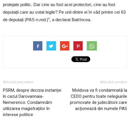
protejate politic. Dar cine au fost acei protectori, cine au fost
deputații care au votat legile? Pe unii dintre ei în văd printre cei 63
de deputați (PAS-n.red.)”, a declarat Batrîncea.
Articolul precedent
Articolul următor
PSRM, despre decizia instanței
Moldova va fi condamnată la
în cazul Darovannaia-
CEDO pentru toate nelegiuirile
Nemerenco: Condamnăm
promovate de judecătorii care
utilizarea magistraților în
acționează din numele PAS
interese politice