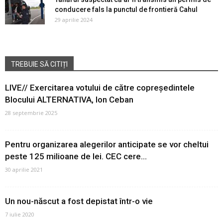
conducere fals la punctul de frontieră Cahul
29 aprilie 2024
TREBUIE SĂ CITIȚI
LIVE// Exercitarea votului de către copreședintele
Blocului ALTERNATIVA, Ion Ceban
28 septembrie 2025
Pentru organizarea alegerilor anticipate se vor cheltui
peste 125 milioane de lei. CEC cere...
30 aprilie 2021
Un nou-născut a fost depistat într-o vie
7 iulie 2020