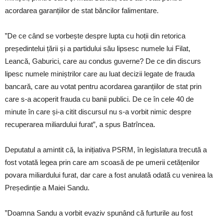
acordarea garanțiilor de stat băncilor falimentare.
”De ce când se vorbește despre lupta cu hoții din retorica
președintelui țării și a partidului său lipsesc numele lui Filat,
Leancă, Gaburici, care au condus guverne? De ce din discurs
lipesc numele miniștrilor care au luat decizii legate de frauda
bancară, care au votat pentru acordarea garanțiilor de stat prin
care s-a acoperit frauda cu banii publici. De ce în cele 40 de
minute în care și-a citit discursul nu s-a vorbit nimic despre
recuperarea miliardului furat”, a spus Batrîncea.
Deputatul a amintit că, la inițiativa PSRM, în legislatura trecută a
fost votată legea prin care am scoasă de pe umerii cetățenilor
povara miliardului furat, dar care a fost anulată odată cu venirea la
Președinție a Maiei Sandu.
”Doamna Sandu a vorbit evaziv spunând că furturile au fost