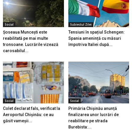
Social
Subiectul Zilei
Șoseaua Muncești este
Tensiuni în spațiul Schengen:
reabilitată pe mai multe
Spania amenință cu măsuri
tronsoane. Lucrările vizează
împotriva Italiei după...
carosabilul...
Social
Social
Colet declarat fals, verificat la
Primăria Chișinău anunță
Aeroportul Chișinău: ce au
finalizarea unor lucrări de
găsit vameșii...
reabilitare pe strada
Burebista:...