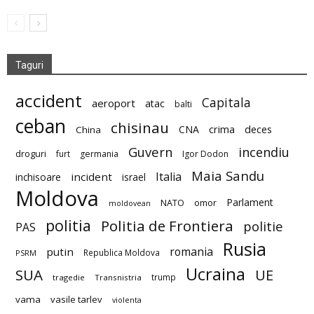
Taguri
accident
Capitala
aeroport
atac
balti
ceban
chisinau
deces
CNA
crima
China
Guvern
incendiu
droguri
furt
germania
Igor Dodon
Maia Sandu
Italia
incident
inchisoare
israel
Moldova
Parlament
NATO
omor
moldovean
politia
Politia de Frontiera
politie
PAS
Rusia
romania
putin
Republica Moldova
PSRM
Ucraina
SUA
UE
trump
tragedie
Transnistria
vama
vasile tarlev
violenta