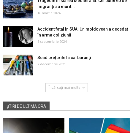
Tragedie în Marea Mediterană: Cel puțin 60 de
migranți au murit...
16 martie 2024
Accident fatal în SUA: Un moldovean a decedat
în urma coliziunii
6 septembrie 2024
Scad prețurile la carburanți
7 decembrie 2021
Încărcați mai multe
ȘTIRI DE ULTIMĂ ORĂ