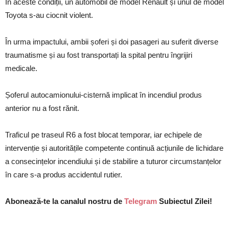
În aceste condiții, un automobil de model Renault și unul de model
Toyota s-au ciocnit violent.
În urma impactului, ambii șoferi și doi pasageri au suferit diverse
traumatisme și au fost transportați la spital pentru îngrijiri
medicale.
Șoferul autocamionului-cisternă implicat în incendiul produs
anterior nu a fost rănit.
Traficul pe traseul R6 a fost blocat temporar, iar echipele de
intervenție și autoritățile competente continuă acțiunile de lichidare
a consecințelor incendiului și de stabilire a tuturor circumstanțelor
în care s-a produs accidentul rutier.
Abonează-te la canalul nostru de
Telegram
Subiectul Zilei!