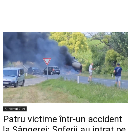
Subiectul Zilei
Patru victime într-un accident
la Sângerei: Șoferii au intrat pe