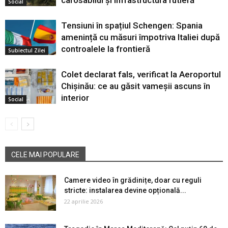
carosabilul și infrastructura rutieră
Social
Tensiuni în spațiul Schengen: Spania
amenință cu măsuri împotriva Italiei după
controalele la frontieră
Subiectul Zilei
Colet declarat fals, verificat la Aeroportul
Chișinău: ce au găsit vameșii ascuns în
interior
Social
CELE MAI POPULARE
Camere video în grădinițe, doar cu reguli
stricte: instalarea devine opțională...
22 aprilie 2026