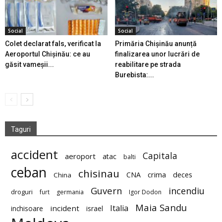
Social
Social
Colet declarat fals, verificat la
Primăria Chișinău anunță
Aeroportul Chișinău: ce au
finalizarea unor lucrări de
găsit vameșii...
reabilitare pe strada
Burebista:...
Taguri
accident
Capitala
aeroport
atac
balti
ceban
chisinau
deces
CNA
crima
China
Guvern
incendiu
droguri
furt
germania
Igor Dodon
Maia Sandu
Italia
incident
inchisoare
israel