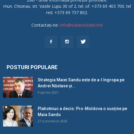
mun. Chisinau. str. Vasile Lupu 30 of 2. tel. of. +373 69 403 700. tel
red. +373 69 737 802.
Contactați-ne:
info@subiectulzilei.md
POSTURI POPULARE
Strategia Maiei Sandu este de a-l îngropa pe
Andrei Năstase și...
9 aprilie 2021
Plahotniuc a decis: Pro-Moldova o susține pe
Maia Sandu
27 octombrie 2020