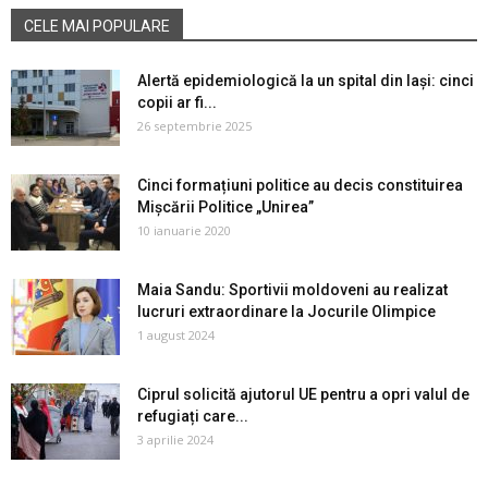
CELE MAI POPULARE
Alertă epidemiologică la un spital din Iaşi: cinci
copii ar fi...
26 septembrie 2025
Cinci formațiuni politice au decis constituirea
Mișcării Politice „Unirea”
10 ianuarie 2020
Maia Sandu: Sportivii moldoveni au realizat
lucruri extraordinare la Jocurile Olimpice
1 august 2024
Ciprul solicită ajutorul UE pentru a opri valul de
refugiați care...
3 aprilie 2024