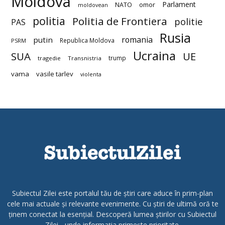
Moldova
Parlament
NATO
omor
moldovean
politia
Politia de Frontiera
politie
PAS
Rusia
romania
putin
Republica Moldova
PSRM
Ucraina
SUA
UE
trump
tragedie
Transnistria
vama
vasile tarlev
violenta
Subiectul Zilei este portalul tău de știri care aduce în prim-plan
cele mai actuale și relevante evenimente. Cu știri de ultimă oră te
ținem conectat la esențial. Descoperă lumea știrilor cu Subiectul
Zilei - unde informația primește prioritate.