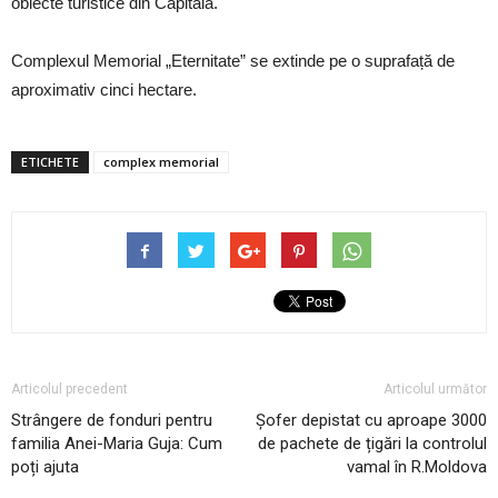
obiecte turistice din Capitală.
Complexul Memorial „Eternitate” se extinde pe o suprafață de
aproximativ cinci hectare.
ETICHETE
complex memorial
Articolul precedent
Articolul următor
Strângere de fonduri pentru
Șofer depistat cu aproape 3000
familia Anei-Maria Guja: Cum
de pachete de țigări la controlul
poți ajuta
vamal în R.Moldova