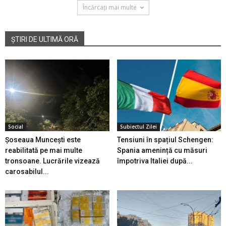
Încărcați mai multe
ȘTIRI DE ULTIMĂ ORĂ
Social
Subiectul Zilei
Șoseaua Muncești este
Tensiuni în spațiul Schengen:
reabilitată pe mai multe
Spania amenință cu măsuri
tronsoane. Lucrările vizează
împotriva Italiei după...
carosabilul...