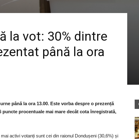
 la vot: 30% dintre
ezentat până la ora
 urne până la ora 13.00. Este vorba despre o prezență
 6 puncte procentuale mai mare decât cota înregistrată,
i mai activi votanți sunt cei din raionul Dondușeni (30,6%) și