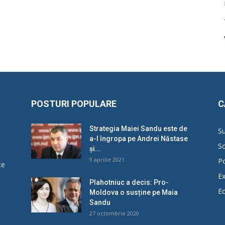
POSTURI POPULARE
C
Strategia Maiei Sandu este de
Su
a-l îngropa pe Andrei Năstase
So
și...
9 aprilie 2021
Po
ce
Ex
Plahotniuc a decis: Pro-
E
Moldova o susține pe Maia
u
Sandu
27 octombrie 2020