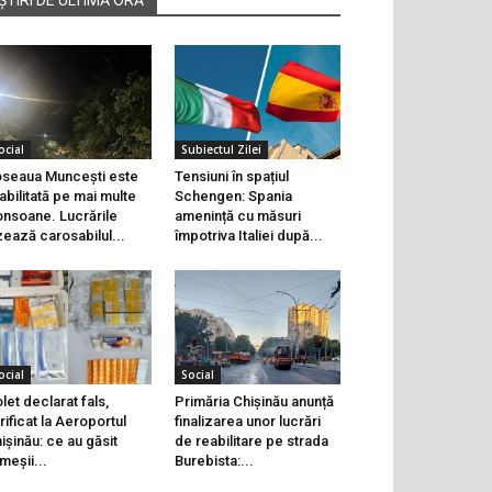
ocial
Subiectul Zilei
seaua Muncești este
Tensiuni în spațiul
abilitată pe mai multe
Schengen: Spania
onsoane. Lucrările
amenință cu măsuri
zează carosabilul...
împotriva Italiei după...
ocial
Social
let declarat fals,
Primăria Chișinău anunță
rificat la Aeroportul
finalizarea unor lucrări
ișinău: ce au găsit
de reabilitare pe strada
meșii...
Burebista:...