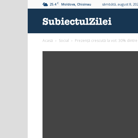
C
25.4
sâmbătă, august 8, 20
Moldova, Chisinau
Subiectul
Acasă
Social
Prezență crescută la vot: 30% dintre 
Zilei