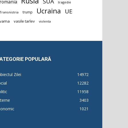
Rusia
SUA
romania
tragedie
Ucraina
UE
trump
Transnistria
vama
vasile tarlev
violenta
ATEGORIE POPULARĂ
biectul Zilei
14972
cial
12282
litic
11958
terne
3403
conomic
1021