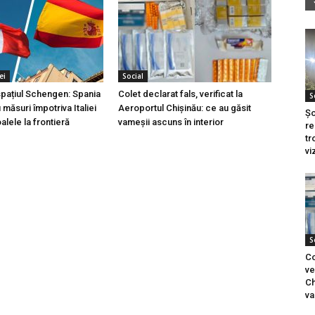
ei
Social
 spațiul Schengen: Spania
Colet declarat fals, verificat la
S
măsuri împotriva Italiei
Aeroportul Chișinău: ce au găsit
Șo
lele la frontieră
vameșii ascuns în interior
re
tr
vi
S
Co
ve
Ch
va