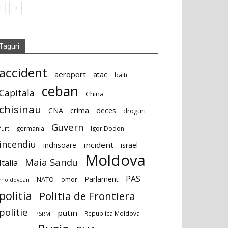
Taguri
accident
aeroport
atac
balti
ceban
Capitala
China
chisinau
deces
CNA
crima
droguri
Guvern
furt
germania
Igor Dodon
incendiu
incident
inchisoare
israel
Moldova
Maia Sandu
Italia
PAS
Parlament
NATO
omor
moldovean
politia
Politia de Frontiera
politie
putin
Republica Moldova
PSRM