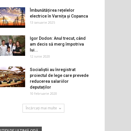
Îmbunătățirea rețelelor
electrice în Varnița și Copanca
13 ianuarie 2025
Igor Dodon: Anul trecut, când
am decis să merg împotriva
lui...
12 iunie 2020
Socialiștii au înregistrat
proiectul de lege care prevede
reducerea salariilor
deputaților
10 februarie 2020
Încărcați mai multe
ȘTIRI DE ULTIMĂ ORĂ