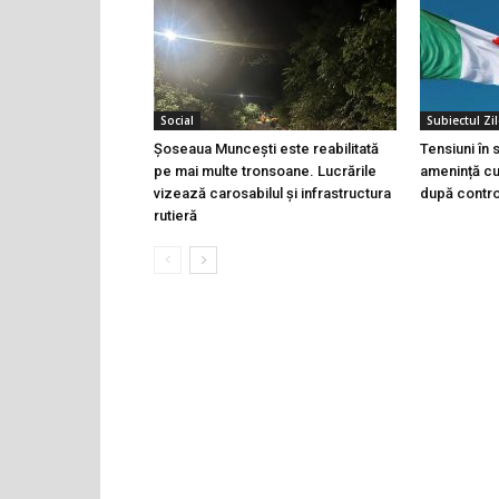
Social
Subiectul Zil
Șoseaua Muncești este reabilitată
Tensiuni în
pe mai multe tronsoane. Lucrările
amenință cu 
vizează carosabilul și infrastructura
după controa
rutieră