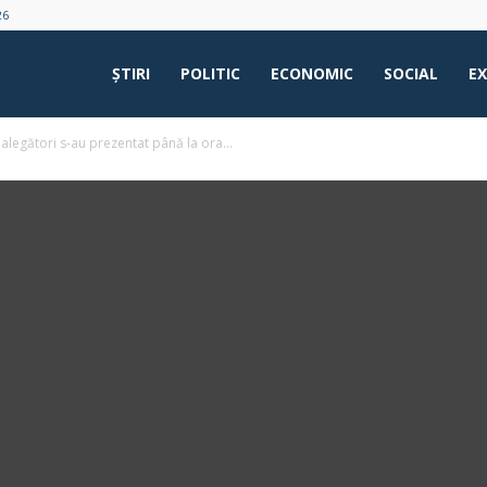
26
ŞTIRI
POLITIC
ECONOMIC
SOCIAL
E
alegători s-au prezentat până la ora...