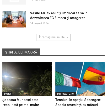
11 iunie 2020
Vasile Tarlev anunță implicarea sa în
dezvoltarea FC Zimbru și atragerea...
14 august 2024
Încărcați mai multe
ȘTIRI DE ULTIMĂ ORĂ
Social
Subiectul Zilei
Șoseaua Muncești este
Tensiuni în spațiul Schengen:
reabilitată pe mai multe
Spania amenință cu măsuri