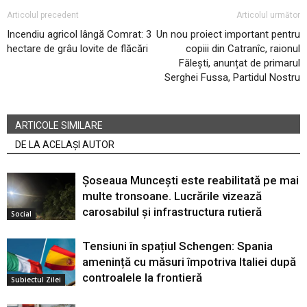
Articolul precedent
Articolul următor
Incendiu agricol lângă Comrat: 3
Un nou proiect important pentru
hectare de grâu lovite de flăcări
copiii din Catranîc, raionul
Fălești, anunțat de primarul
Serghei Fussa, Partidul Nostru
ARTICOLE SIMILARE
DE LA ACELAȘI AUTOR
Șoseaua Muncești este reabilitată pe mai
multe tronsoane. Lucrările vizează
carosabilul și infrastructura rutieră
Social
Tensiuni în spațiul Schengen: Spania
amenință cu măsuri împotriva Italiei după
controalele la frontieră
Subiectul Zilei