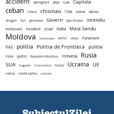
accident
Capitala
aeroport
atac
balti
ceban
chisinau
deces
CNA
crima
China
Guvern
incendiu
droguri
furt
germania
Igor Dodon
Maia Sandu
Italia
incident
inchisoare
israel
Moldova
Parlament
NATO
omor
moldovean
politia
Politia de Frontiera
politie
PAS
Rusia
romania
putin
Republica Moldova
PSRM
Ucraina
SUA
UE
trump
tragedie
Transnistria
vama
vasile tarlev
violenta