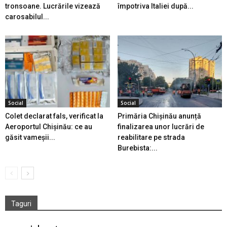
tronsoane. Lucrările vizează
împotriva Italiei după...
carosabilul...
Social
Social
Colet declarat fals, verificat la
Primăria Chișinău anunță
Aeroportul Chișinău: ce au
finalizarea unor lucrări de
găsit vameșii...
reabilitare pe strada
Burebista:...
Taguri