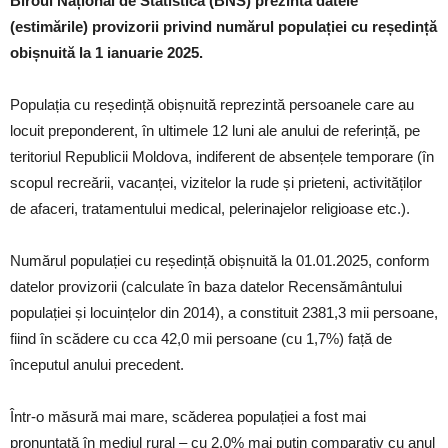
Biroul Național de Statistică (BNS) prezintă datele
(estimările) provizorii privind numărul populației cu reședință
obișnuită la 1 ianuarie 2025.
Populația cu reședință obișnuită reprezintă persoanele care au
locuit preponderent, în ultimele 12 luni ale anului de referință, pe
teritoriul Republicii Moldova, indiferent de absențele temporare (în
scopul recreării, vacanței, vizitelor la rude și prieteni, activităților
de afaceri, tratamentului medical, pelerinajelor religioase etc.).
Numărul populației cu reședință obișnuită la 01.01.2025, conform
datelor provizorii (calculate în baza datelor Recensământului
populației și locuințelor din 2014), a constituit 2381,3 mii persoane,
fiind în scădere cu cca 42,0 mii persoane (cu 1,7%) față de
începutul anului precedent.
Într-o măsură mai mare, scăderea populației a fost mai
pronunțată în mediul rural – cu 2,0% mai puțin comparativ cu anul