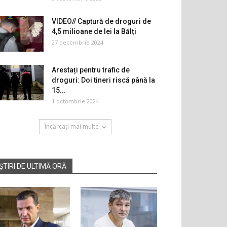
VIDEO// Captură de droguri de
4,5 milioane de lei la Bălți
27 decembrie 2024
Arestați pentru trafic de
droguri: Doi tineri riscă până la
15...
1 octombrie 2024
Încărcați mai multe
ȘTIRI DE ULTIMĂ ORĂ