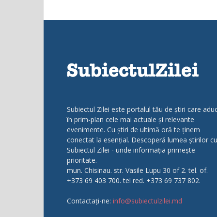
Subiectul Zilei este portalul tău de știri care adu
în prim-plan cele mai actuale și relevante
evenimente. Cu știri de ultimă oră te ținem
conectat la esențial. Descoperă lumea știrilor c
Subiectul Zilei - unde informația primește
prioritate.
mun. Chisinau. str. Vasile Lupu 30 of 2. tel. of.
+373 69 403 700. tel red. +373 69 737 802.
Contactați-ne:
info@subiectulzilei.md