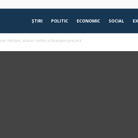
ŞTIRI
POLITIC
ECONOMIC
SOCIAL
E
: Hărțuiri, atacuri online și finanțare precară