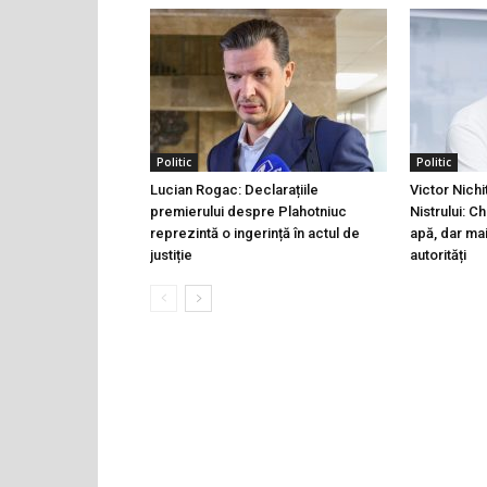
Politic
Politic
Lucian Rogac: Declarațiile
Victor Nichi
premierului despre Plahotniuc
Nistrului: C
reprezintă o ingerință în actul de
apă, dar ma
justiție
autorități