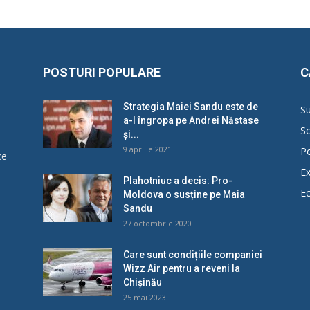
POSTURI POPULARE
C
Strategia Maiei Sandu este de
Su
a-l îngropa pe Andrei Năstase
So
și...
9 aprilie 2021
Po
ce
Ex
Plahotniuc a decis: Pro-
E
Moldova o susține pe Maia
u
Sandu
27 octombrie 2020
Care sunt condițiile companiei
Wizz Air pentru a reveni la
Chișinău
25 mai 2023