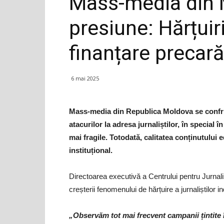
Mass-media din 
presiune: Hărțuiri
finanțare precară
6 mai 2025
Mass-media din Republica Moldova se confrunt
atacurilor la adresa jurnaliștilor, în special î
mai fragile. Totodată, calitatea conținutului ed
instituțional.
Directoarea executivă a Centrului pentru Jurna
creșterii fenomenului de hărțuire a jurnaliștilor in
„Observăm tot mai frecvent campanii țintite îm