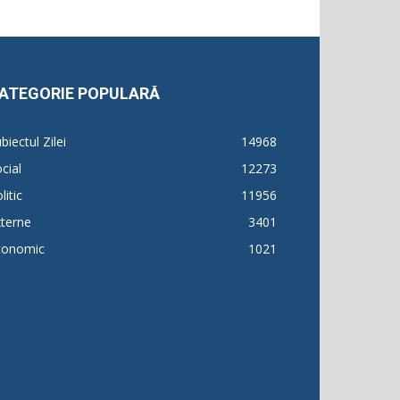
ATEGORIE POPULARĂ
biectul Zilei
14968
cial
12273
litic
11956
terne
3401
conomic
1021