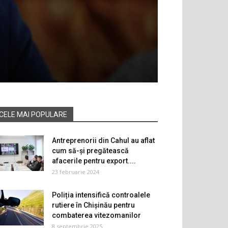
CELE MAI POPULARE
Antreprenorii din Cahul au aflat
cum să-și pregătească
afacerile pentru export....
23 februarie 2024
Poliția intensifică controalele
rutiere în Chișinău pentru
combaterea vitezomanilor
8 septembrie 2025