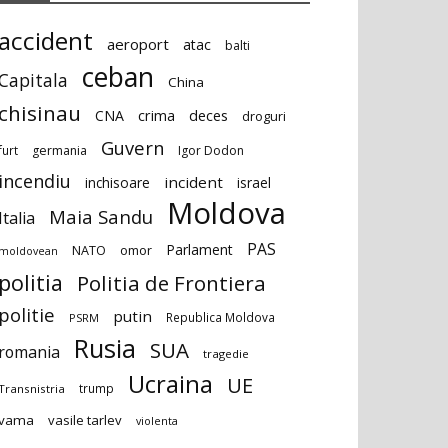
accident
aeroport
atac
balti
ceban
Capitala
China
chisinau
deces
CNA
crima
droguri
Guvern
furt
germania
Igor Dodon
incendiu
incident
inchisoare
israel
Moldova
Maia Sandu
Italia
PAS
Parlament
NATO
omor
moldovean
politia
Politia de Frontiera
politie
putin
Republica Moldova
PSRM
Rusia
SUA
romania
tragedie
Ucraina
UE
trump
Transnistria
vama
vasile tarlev
violenta