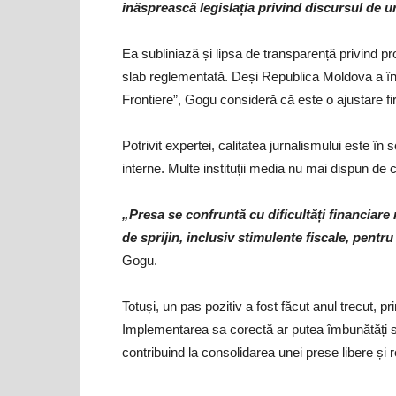
înăsprească legislația privind discursul de ur
Ea subliniază și lipsa de transparență privind pr
slab reglementată. Deși Republica Moldova a înr
Frontiere”, Gogu consideră că este o ajustare fire
Potrivit expertei, calitatea jurnalismului este în s
interne. Multe instituții media nu mai dispun de c
„Presa se confruntă cu dificultăți financiare 
de sprijin, inclusiv stimulente fiscale, pentr
Gogu.
Totuși, un pas pozitiv a fost făcut anul trecut, pr
Implementarea sa corectă ar putea îmbunătăți semnif
contribuind la consolidarea unei prese libere și 