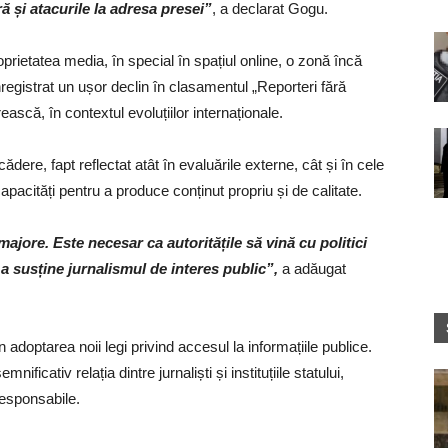
ă și atacurile la adresa presei”
, a declarat Gogu.
oprietatea media, în special în spațiul online, o zonă încă
egistrat un ușor declin în clasamentul „Reporteri fără
ască, în contextul evoluțiilor internaționale.
cădere, fapt reflectat atât în evaluările externe, cât și în cele
apacități pentru a produce conținut propriu și de calitate.
majore. Este necesar ca autoritățile să vină cu politici
u a susține jurnalismul de interes public”,
a adăugat
in adoptarea noii legi privind accesul la informațiile publice.
icativ relația dintre jurnaliști și instituțiile statului,
responsabile.