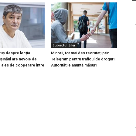
Subiectul Zilei
tuș despre lecția
Minorii, tot mai des recrutați prin
hișinăul are nevoie de
Telegram pentru traficul de droguri:
i ales de cooperare între
Autoritățile anunță măsuri