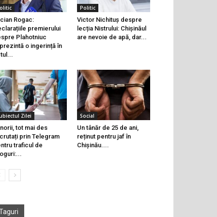
olitic
Politic
cian Rogac:
Victor Nichituș despre
clarațiile premierului
lecția Nistrului: Chișinăul
spre Plahotniuc
are nevoie de apă, dar...
prezintă o ingerință în
tul...
ubiectul Zilei
Social
norii, tot mai des
Un tânăr de 25 de ani,
crutați prin Telegram
reținut pentru jaf în
ntru traficul de
Chișinău....
oguri:...
Taguri