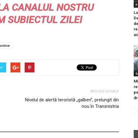
LA CANALUL NOSTRU
P
Lu
M
SUBIECTUL ZILEI
De
de
re
ac
online
er
S
Mi
re
Articolul următor
pe
dr
Nivelul de alertă teroristă „galben”, prelungit din
nou în Transnistria