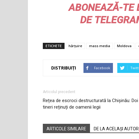
ABONEAZĂ-TE 
DE
TELEGRA
ETICHETE
hărțuire
mass media
Moldova
DISTRIBUIȚI
Facebook
Twitt
Articolul precedent
Rețea de escroci destructurată la Chișinău: Doi
tineri reținuți de oamenii legii
ARTICOLE SIMILARE
DE LA ACELAȘI AUTOR