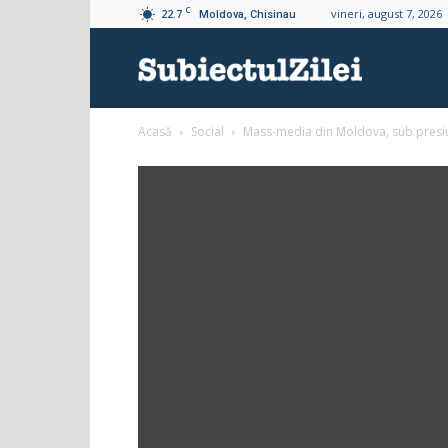
C
22.7
vineri, august 7, 2026
Moldova, Chisinau
Subiectul
Acasă
Social
Mass-media din Moldova, sub presiune
Zilei