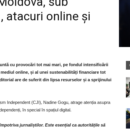
Moldova, sub
, atacuri online și
ă cu provocări tot mai mari, pe fondul intensificării
n mediul online, și al unei sustenabilități financiare tot
itorial are de suferit din lipsa resurselor și a sprijinului
lism Independent (CJI), Nadine Gogu, atrage atenția asupra
dependenți, în special în spațiul digital.
potriva jurnaliștilor. Este esențial ca autoritățile să