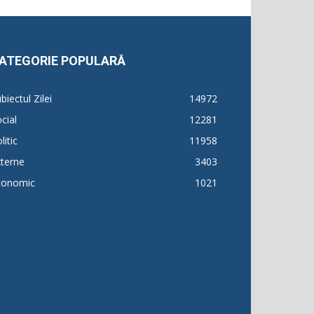
ATEGORIE POPULARĂ
biectul Zilei
14972
cial
12281
litic
11958
terne
3403
conomic
1021