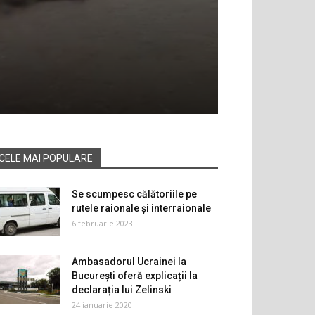
CELE MAI POPULARE
Se scumpesc călătoriile pe
rutele raionale și interraionale
6 februarie 2023
Ambasadorul Ucrainei la
Bucureşti oferă explicații la
declarația lui Zelinski
24 ianuarie 2020