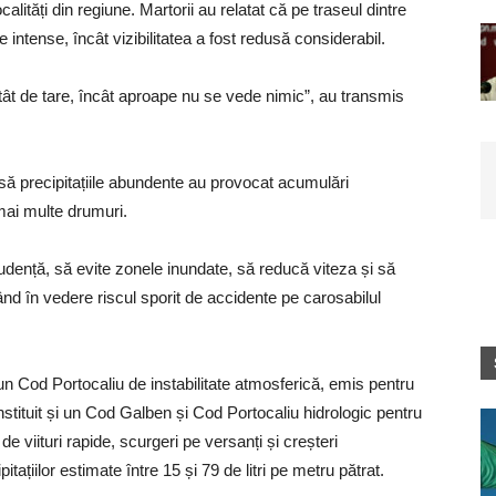
calități din regiune. Martorii au relatat că pe traseul dintre
de intense, încât vizibilitatea a fost redusă considerabil.
atât de tare, încât aproape nu se vede nimic”, au transmis
nsă precipitațiile abundente au provocat acumulări
mai multe drumuri.
udență, să evite zonele inundate, să reducă viteza și să
nd în vedere riscul sporit de accidente pe carosabilul
un Cod Portocaliu de instabilitate atmosferică, emis pentru
instituit și un Cod Galben și Cod Portocaliu hidrologic pentru
e viituri rapide, scurgeri pe versanți și creșteri
itațiilor estimate între 15 și 79 de litri pe metru pătrat.