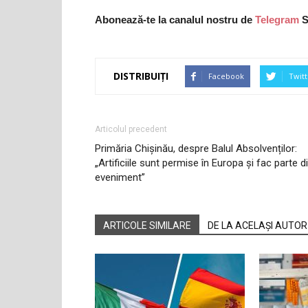
Abonează-te la canalul nostru de
Telegram
S
DISTRIBUIȚI
Facebook
Twitt
Articolul precedent
Primăria Chișinău, despre Balul Absolvenților:
„Artificiile sunt permise în Europa și fac parte d
eveniment”
ARTICOLE SIMILARE
DE LA ACELAȘI AUTOR