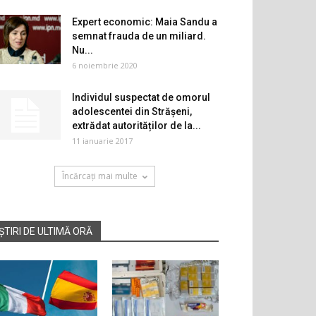
Expert economic: Maia Sandu a
semnat frauda de un miliard.
Nu...
6 noiembrie 2020
Individul suspectat de omorul
adolescentei din Strășeni,
extrădat autorităților de la...
11 ianuarie 2017
Încărcați mai multe
ȘTIRI DE ULTIMĂ ORĂ