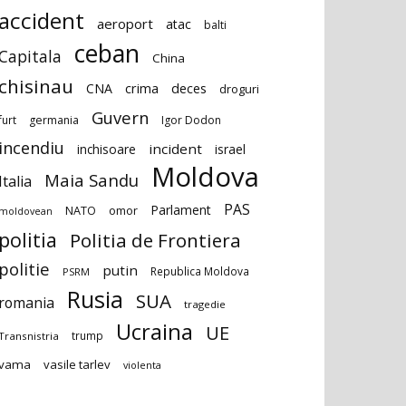
accident
aeroport
atac
balti
ceban
Capitala
China
chisinau
deces
CNA
crima
droguri
Guvern
furt
germania
Igor Dodon
incendiu
incident
inchisoare
israel
Moldova
Maia Sandu
Italia
PAS
Parlament
NATO
omor
moldovean
politia
Politia de Frontiera
politie
putin
Republica Moldova
PSRM
Rusia
SUA
romania
tragedie
Ucraina
UE
trump
Transnistria
vama
vasile tarlev
violenta