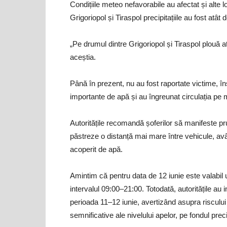
Condițiile meteo nefavorabile au afectat și alte lo
Grigoriopol și Tiraspol precipitațiile au fost atât 
„Pe drumul dintre Grigoriopol și Tiraspol plouă 
aceștia.
Până în prezent, nu au fost raportate victime, î
importante de apă și au îngreunat circulația pe 
Autoritățile recomandă șoferilor să manifeste pr
păstreze o distanță mai mare între vehicule, avâ
acoperit de apă.
Amintim că pentru data de 12 iunie este valabil 
intervalul 09:00–21:00. Totodată, autoritățile au 
perioada 11–12 iunie, avertizând asupra riscului d
semnificative ale nivelului apelor, pe fondul precip