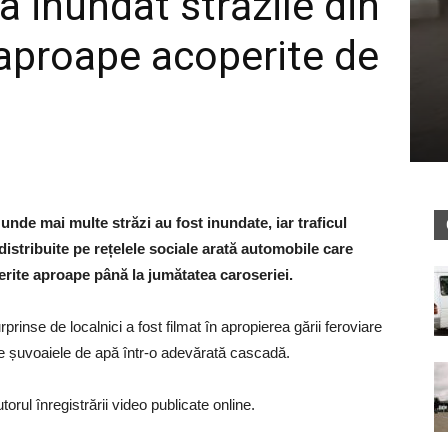
 a inundat străzile din
 aproape acoperite de
 unde mai multe străzi au fost inundate, iar traficul
 distribuite pe rețelele sociale arată automobile care
erite aproape până la jumătatea caroseriei.
inse de localnici a fost filmat în apropierea gării feroviare
de șuvoaiele de apă într-o adevărată cascadă.
ul înregistrării video publicate online.