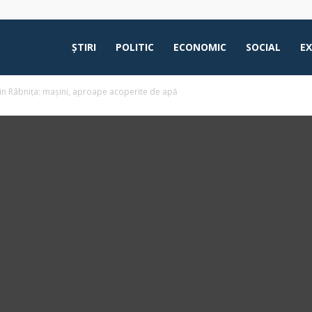
ŞTIRI
POLITIC
ECONOMIC
SOCIAL
E
 din Râbnița: mașini, aproape acoperite de apă