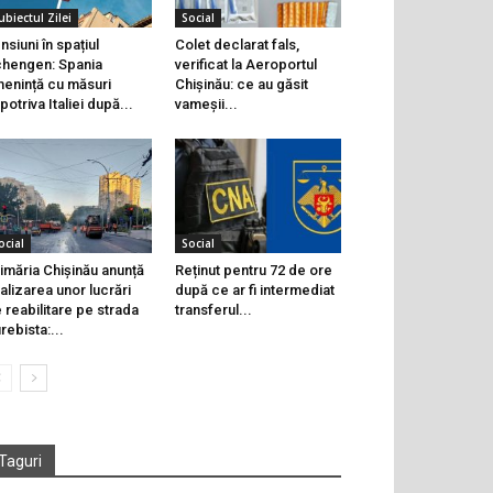
ubiectul Zilei
Social
nsiuni în spațiul
Colet declarat fals,
hengen: Spania
verificat la Aeroportul
enință cu măsuri
Chișinău: ce au găsit
potriva Italiei după...
vameșii...
ocial
Social
imăria Chișinău anunță
Reținut pentru 72 de ore
nalizarea unor lucrări
după ce ar fi intermediat
 reabilitare pe strada
transferul...
rebista:...
Taguri