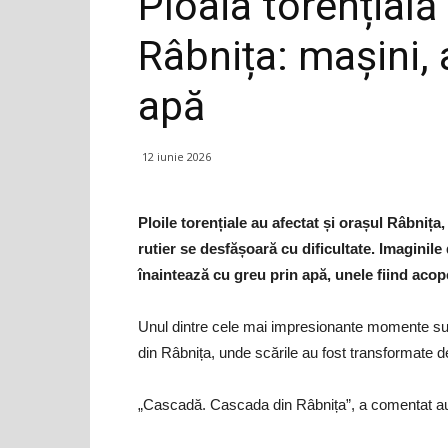
Ploaia torențială
Râbnița: mașini,
apă
12 iunie 2026
Ploile torențiale au afectat și orașul Râbnița,
rutier se desfășoară cu dificultate. Imaginile
înaintează cu greu prin apă, unele fiind acop
Unul dintre cele mai impresionante momente surpr
din Râbnița, unde scările au fost transformate 
„Cascadă. Cascada din Râbnița”, a comentat autor