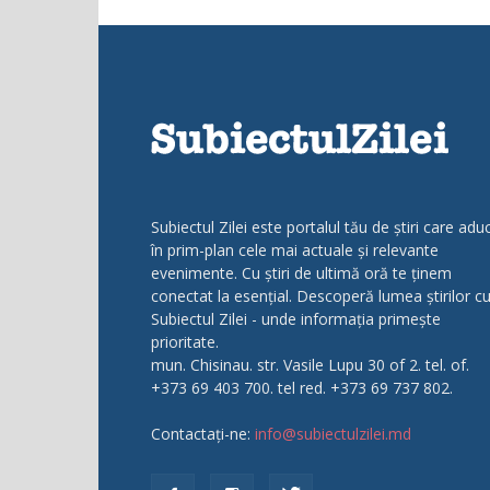
Subiectul Zilei este portalul tău de știri care adu
în prim-plan cele mai actuale și relevante
evenimente. Cu știri de ultimă oră te ținem
conectat la esențial. Descoperă lumea știrilor c
Subiectul Zilei - unde informația primește
prioritate.
mun. Chisinau. str. Vasile Lupu 30 of 2. tel. of.
+373 69 403 700. tel red. +373 69 737 802.
Contactați-ne:
info@subiectulzilei.md