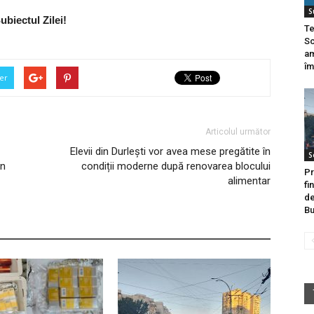
S
ubiectul Zilei!
Te
Sc
am
îm
er
Articolul următor
Elevii din Durlești vor avea mese pregătite în
S
in
condiții moderne după renovarea blocului
Pr
alimentar
fi
de
Bu