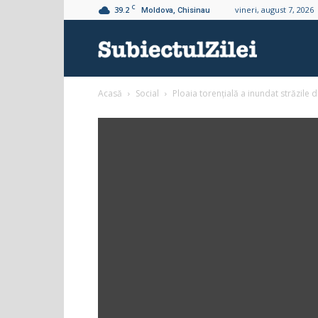
C
39.2
vineri, august 7, 2026
Moldova, Chisinau
Subiectul
Acasă
Social
Ploaia torențială a inundat străzile
Zilei