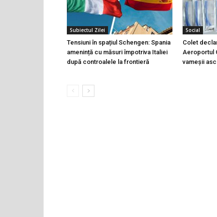
Subiectul Zilei
Social
Tensiuni în spațiul Schengen: Spania
Colet declara
amenință cu măsuri împotriva Italiei
Aeroportul C
după controalele la frontieră
vameșii ascu