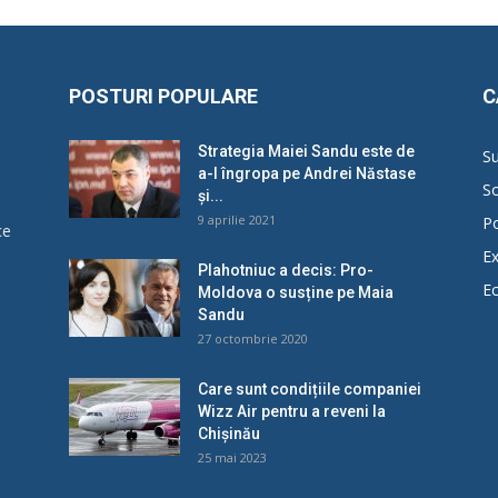
POSTURI POPULARE
C
Strategia Maiei Sandu este de
Su
a-l îngropa pe Andrei Năstase
So
și...
9 aprilie 2021
Po
ce
Ex
Plahotniuc a decis: Pro-
E
Moldova o susține pe Maia
u
Sandu
27 octombrie 2020
Care sunt condițiile companiei
Wizz Air pentru a reveni la
Chișinău
25 mai 2023