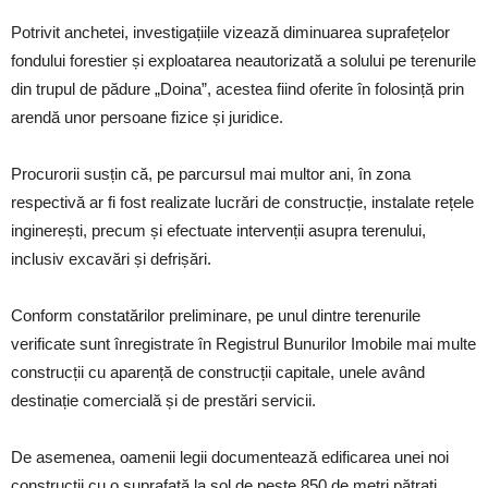
Potrivit anchetei, investigațiile vizează diminuarea suprafețelor
fondului forestier și exploatarea neautorizată a solului pe terenurile
din trupul de pădure „Doina”, acestea fiind oferite în folosință prin
arendă unor persoane fizice și juridice.
Procurorii susțin că, pe parcursul mai multor ani, în zona
respectivă ar fi fost realizate lucrări de construcție, instalate rețele
inginerești, precum și efectuate intervenții asupra terenului,
inclusiv excavări și defrișări.
Conform constatărilor preliminare, pe unul dintre terenurile
verificate sunt înregistrate în Registrul Bunurilor Imobile mai multe
construcții cu aparență de construcții capitale, unele având
destinație comercială și de prestări servicii.
De asemenea, oamenii legii documentează edificarea unei noi
construcții cu o suprafață la sol de peste 850 de metri pătrați.