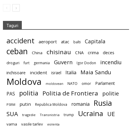
Taguri
accident
Capitala
aeroport
atac
balti
ceban
chisinau
deces
CNA
crima
China
Guvern
incendiu
droguri
furt
germania
Igor Dodon
Maia Sandu
Italia
incident
inchisoare
israel
Moldova
Parlament
NATO
omor
moldovean
politia
Politia de Frontiera
politie
PAS
Rusia
romania
putin
Republica Moldova
PSRM
Ucraina
SUA
UE
trump
tragedie
Transnistria
vama
vasile tarlev
violenta