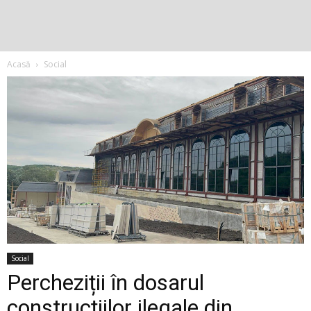
Acasă
Social
Social
Percheziții în dosarul
construcțiilor ilegale din