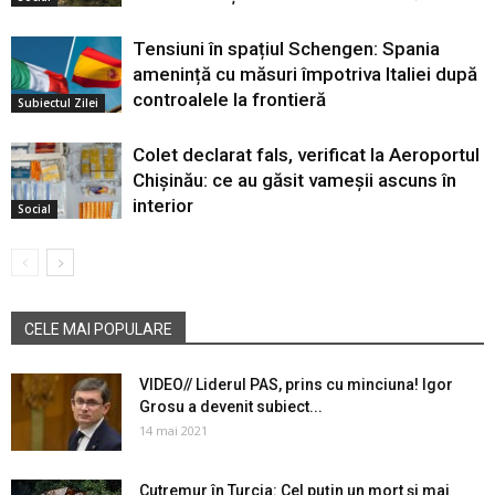
Tensiuni în spațiul Schengen: Spania
amenință cu măsuri împotriva Italiei după
controalele la frontieră
Subiectul Zilei
Colet declarat fals, verificat la Aeroportul
Chișinău: ce au găsit vameșii ascuns în
interior
Social
CELE MAI POPULARE
VIDEO// Liderul PAS, prins cu minciuna! Igor
Grosu a devenit subiect...
14 mai 2021
Cutremur în Turcia: Cel puțin un mort și mai