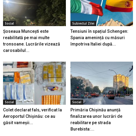
Social
Subiectul Zilei
Șoseaua Muncești este
Tensiuni în spațiul Schengen:
reabilitată pe mai multe
Spania amenință cu măsuri
tronsoane. Lucrările vizează
împotriva Italiei după...
carosabilul...
Social
Social
Colet declarat fals, verificat la
Primăria Chișinău anunță
Aeroportul Chișinău: ce au
finalizarea unor lucrări de
găsit vameșii...
reabilitare pe strada
Burebista:...