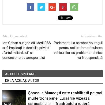
Articolul precedent
Articolul următor
Ion Ceban susține că liderii PAS
Parlamentul a aprobat noi reguli
ar fi implicați în deciziile privind
pentru șoferi: înmatricularea
„furtul miliardului” și
vehiculelor cu probleme tehnice
concesionarea aeroportului
va fi suspendată
ARTICOLE SIMILARE
DE LA ACELAȘI AUTOR
Șoseaua Muncești este reabilitată pe mai
multe tronsoane. Lucrările vizează
carosabilul și infrastructura rutieră
Social