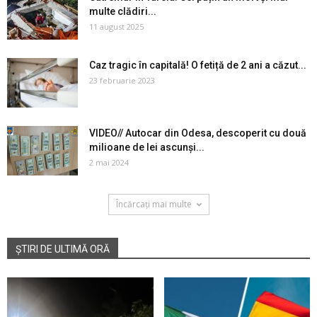
multe clădiri...
11 august 2025
Caz tragic în capitală! O fetiță de 2 ani a căzut...
23 februarie 2023
VIDEO// Autocar din Odesa, descoperit cu două
milioane de lei ascunși...
2 mai 2024
Încărcați mai multe
ȘTIRI DE ULTIMĂ ORĂ