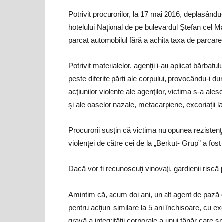
Potrivit procurorilor, la 17 mai 2016, deplasând
hotelului Naţional de pe bulevardul Ștefan cel Mar
parcat automobilul fără a achita taxa de parcare
Potrivit materialelor, agenţii i-au aplicat bărbatu
peste diferite părți ale corpului, provocându-i dure
acţiunilor violente ale agenţilor, victima s-a ale
şi ale oaselor nazale, metacarpiene, excoriații l
Procurorii susțin că victima nu opunea rezistenţă 
violenţei de către cei de la „Berkut- Grup” a fost 
Dacă vor fi recunoscuţi vinovaţi, gardienii riscă 
Amintim că, acum doi ani, un alt agent de pază 
pentru acţiuni similare la 5 ani închisoare, cu e
gravă a integrităţii corporale a unui tânăr care 