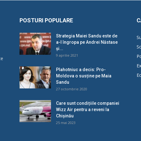
POSTURI POPULARE
C
Strategia Maiei Sandu este de
Su
a-l îngropa pe Andrei Năstase
So
și...
9 aprilie 2021
Po
ce
Ex
Plahotniuc a decis: Pro-
E
Moldova o susține pe Maia
u
Sandu
27 octombrie 2020
Care sunt condițiile companiei
Wizz Air pentru a reveni la
Chișinău
25 mai 2023