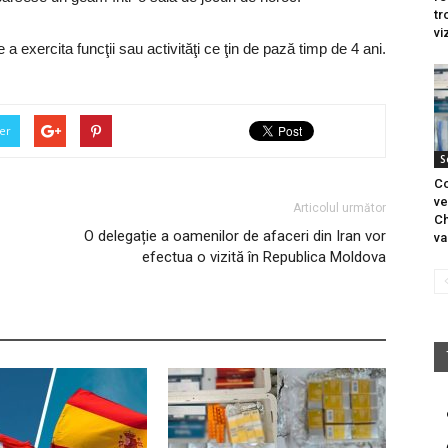
tr
vi
a exercita funcţii sau activităţi ce ţin de pază timp de 4 ani.
er
S
Co
ve
Articolul următor
Ch
O delegație a oamenilor de afaceri din Iran vor
va
efectua o vizită în Republica Moldova