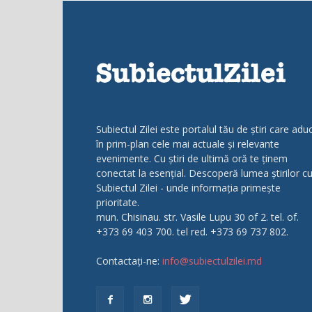
Subiectul Zilei este portalul tău de știri care adu
în prim-plan cele mai actuale și relevante
evenimente. Cu știri de ultimă oră te ținem
conectat la esențial. Descoperă lumea știrilor c
Subiectul Zilei - unde informația primește
prioritate.
mun. Chisinau. str. Vasile Lupu 30 of 2. tel. of.
+373 69 403 700. tel red. +373 69 737 802.
Contactați-ne:
info@subiectulzilei.md