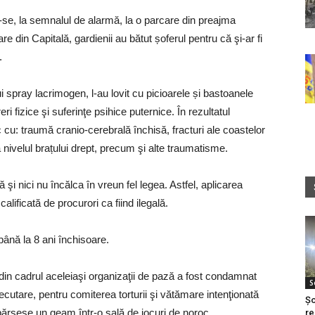
u-se, la semnalul de alarmă, la o parcare din preajma
e din Capitală, gardienii au bătut șoferul pentru că şi-ar fi
.
lui spray lacrimogen, l-au lovit cu picioarele și bastoanele
ri fizice şi suferinţe psihice puternice. În rezultatul
sc cu: traumă cranio-cerebrală închisă, fracturi ale coastelor
a nivelul brațului drept, precum şi alte traumatisme.
şi nici nu încălca în vreun fel legea. Astfel, aplicarea
calificată de procurori ca fiind ilegală.
până la 8 ani închisoare.
din cadrul aceleiaşi organizaţii de pază a fost condamnat
S
xecutare, pentru comiterea torturii şi vătămare intenţionată
Șo
spărsese un geam într-o sală de jocuri de noroc.
re