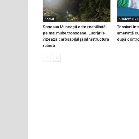
Social
Subiectul Zil
Șoseaua Muncești este reabilitată
Tensiuni în
pe mai multe tronsoane. Lucrările
amenință cu 
vizează carosabilul și infrastructura
după controa
rutieră