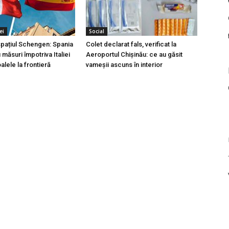
ei
Social
 spațiul Schengen: Spania
Colet declarat fals, verificat la
măsuri împotriva Italiei
Aeroportul Chișinău: ce au găsit
lele la frontieră
vameșii ascuns în interior