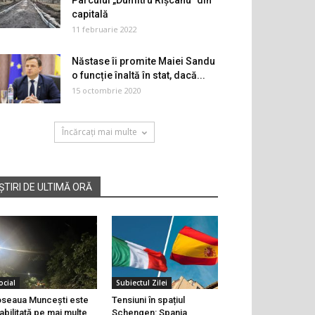
Parcului „Dumitru Rîşcanu” din
capitală
11 februarie 2022
Năstase îi promite Maiei Sandu
o funcție înaltă în stat, dacă...
15 octombrie 2020
Încărcați mai multe
ȘTIRI DE ULTIMĂ ORĂ
ocial
Subiectul Zilei
seaua Muncești este
Tensiuni în spațiul
abilitată pe mai multe
Schengen: Spania