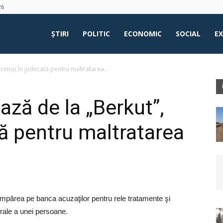
26
ŞTIRI
POLITIC
ECONOMIC
SOCIAL
E
trimişi în judecată pentru maltratarea...
ază de la „Berkut”,
tă pentru maltratarea
mpărea pe banca acuzaţilor pentru rele tratamente şi
orale a unei persoane.