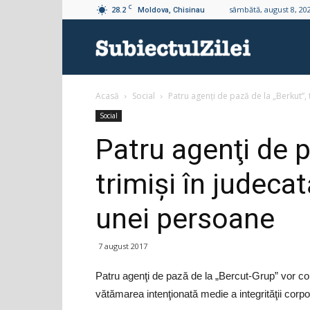
C
28.2
sâmbătă, august 8, 20
Moldova, Chisinau
Subiectul
Acasă
Social
Patru agenţi de pază de la „Berkut”, 
Zilei
Social
Patru agenţi de p
trimişi în judeca
unei persoane
7 august 2017
Patru agenţi de pază de la „Bercut-Grup” vor co
vătămarea intenţionată medie a integrităţii corp