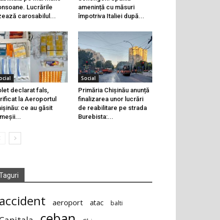
onsoane. Lucrările
amenință cu măsuri
zează carosabilul...
împotriva Italiei după...
ocial
Social
let declarat fals,
Primăria Chișinău anunță
rificat la Aeroportul
finalizarea unor lucrări
ișinău: ce au găsit
de reabilitare pe strada
meșii...
Burebista:...
Taguri
accident
aeroport
atac
balti
ceban