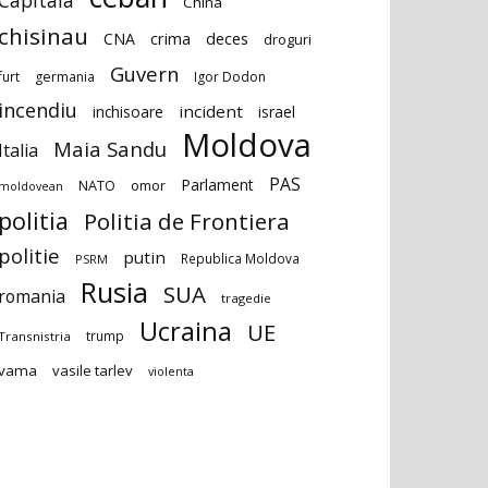
Capitala
China
chisinau
deces
CNA
crima
droguri
Guvern
furt
germania
Igor Dodon
incendiu
incident
inchisoare
israel
Moldova
Maia Sandu
Italia
PAS
Parlament
NATO
omor
moldovean
politia
Politia de Frontiera
politie
putin
Republica Moldova
PSRM
Rusia
SUA
romania
tragedie
Ucraina
UE
trump
Transnistria
vama
vasile tarlev
violenta