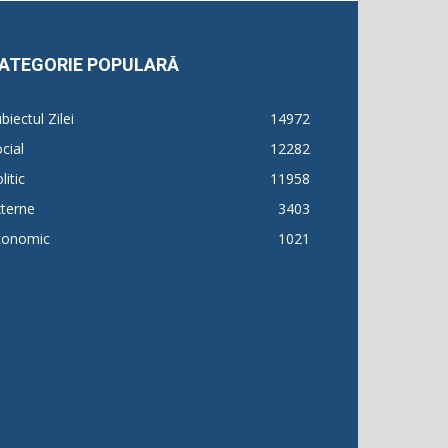
ATEGORIE POPULARĂ
biectul Zilei
14972
cial
12282
litic
11958
terne
3403
conomic
1021