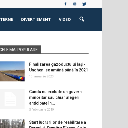
XTERNE
DIVERTISMENT
VIDEO
CELE MAI POPULARE
Finalizarea gazoductului Iaşi-
Ungheni se amână până în 2021
13 ianuarie 2020
Candu nu exclude un guvern
minoritar sau chiar alegeri
anticipate în...
5 februarie 2019
Start lucrărilor de reabilitare a