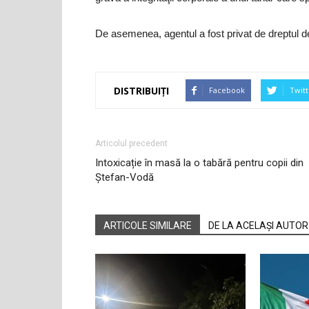
De asemenea, agentul a fost privat de dreptul de 
DISTRIBUIȚI
Facebook
Twitt
Articolul precedent
Intoxicație în masă la o tabără pentru copii din
Ștefan-Vodă
ARTICOLE SIMILARE
DE LA ACELAȘI AUTOR