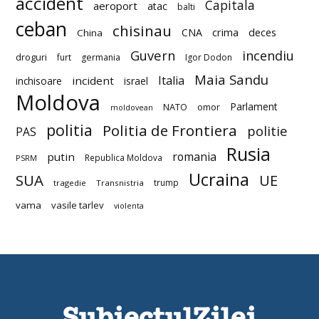
accident
Capitala
aeroport
atac
balti
ceban
chisinau
deces
CNA
crima
China
Guvern
incendiu
droguri
furt
germania
Igor Dodon
Maia Sandu
Italia
incident
inchisoare
israel
Moldova
Parlament
NATO
omor
moldovean
politia
Politia de Frontiera
politie
PAS
Rusia
romania
putin
Republica Moldova
PSRM
Ucraina
SUA
UE
trump
tragedie
Transnistria
vama
vasile tarlev
violenta