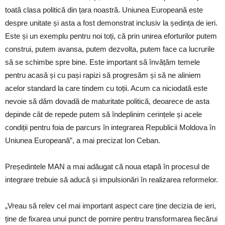
toată clasa politică din țara noastră. Uniunea Europeană este
despre unitate și asta a fost demonstrat inclusiv la ședința de ieri.
Este și un exemplu pentru noi toți, că prin unirea eforturilor putem
construi, putem avansa, putem dezvolta, putem face ca lucrurile
să se schimbe spre bine. Este important să învățăm temele
pentru acasă și cu pași rapizi să progresăm și să ne aliniem
acelor standard la care tindem cu toții. Acum ca niciodată este
nevoie să dăm dovadă de maturitate politică, deoarece de asta
depinde cât de repede putem să îndeplinim cerințele și acele
condiții pentru foia de parcurs în integrarea Republicii Moldova în
Uniunea Europeană”, a mai precizat Ion Ceban.
Președintele MAN a mai adăugat că noua etapă în procesul de
integrare trebuie să aducă și impulsionări în realizarea reformelor.
„Vreau să relev cel mai important aspect care ține decizia de ieri,
ține de fixarea unui punct de pornire pentru transformarea fiecărui