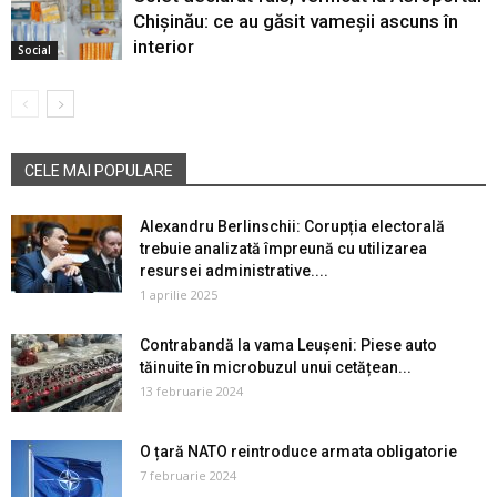
Chișinău: ce au găsit vameșii ascuns în
interior
Social
CELE MAI POPULARE
Alexandru Berlinschii: Corupția electorală
trebuie analizată împreună cu utilizarea
resursei administrative....
1 aprilie 2025
Contrabandă la vama Leușeni: Piese auto
tăinuite în microbuzul unui cetățean...
13 februarie 2024
O țară NATO reintroduce armata obligatorie
7 februarie 2024