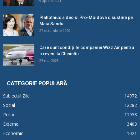
9 aprilie 2021
Plahotniuc a decis: Pro-Moldova o susține pe
Maia Sandu
27 octombrie 2020
Care sunt condițiile companiei Wizz Air pentru
a reveni la Chișinău
25 mai 2023
CATEGORIE POPULARĂ
Subiectul Zilei
14972
Social
12282
Politic
11958
Externe
3403
Economic
1021