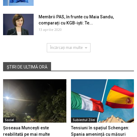
Membrii PAS, în frunte cu Maia Sandu,
comparați cu KGB-iști: Te...
13 aprilie 2020
Încărcați mai multe
ȘTIRI DE ULTIMĂ ORĂ
Social
Subiectul Zilei
Șoseaua Muncești este
Tensiuni în spațiul Schengen:
reabilitată pe mai multe
Spania amenință cu măsuri