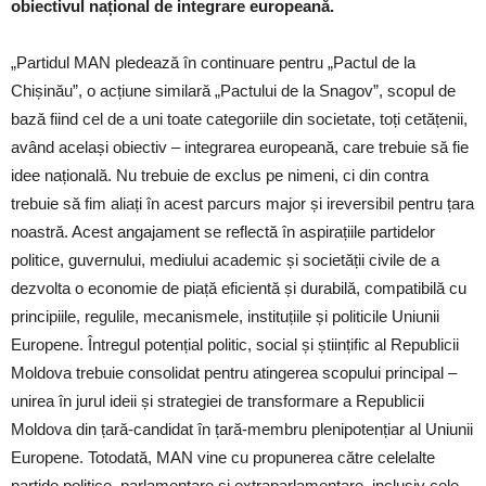
obiectivul național de integrare europeană.
„Partidul MAN pledează în continuare pentru „Pactul de la
Chișinău”, o acțiune similară „Pactului de la Snagov”, scopul de
bază fiind cel de a uni toate categoriile din societate, toți cetățenii,
având același obiectiv – integrarea europeană, care trebuie să fie
idee națională. Nu trebuie de exclus pe nimeni, ci din contra
trebuie să fim aliați în acest parcurs major și ireversibil pentru țara
noastră. Acest angajament se reflectă în aspirațiile partidelor
politice, guvernului, mediului academic și societății civile de a
dezvolta o economie de piață eficientă și durabilă, compatibilă cu
principiile, regulile, mecanismele, instituțiile și politicile Uniunii
Europene. Întregul potențial politic, social și științific al Republicii
Moldova trebuie consolidat pentru atingerea scopului principal –
unirea în jurul ideii și strategiei de transformare a Republicii
Moldova din țară-candidat în țară-membru plenipotențiar al Uniunii
Europene. Totodată, MAN vine cu propunerea către celelalte
partide politice, parlamentare și extraparlamentare, inclusiv cele