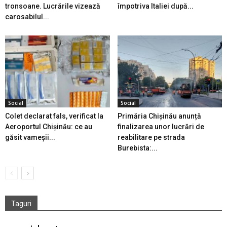
tronsoane. Lucrările vizează
împotriva Italiei după...
carosabilul...
Social
Social
Colet declarat fals, verificat la
Primăria Chișinău anunță
Aeroportul Chișinău: ce au
finalizarea unor lucrări de
găsit vameșii...
reabilitare pe strada
Burebista:...
Taguri