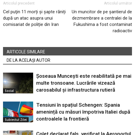
Articolul precedent
Articolul următor
Cel puţin 11 morți și șapte răniți
Un muncitor de pe șantierul de
după un atac asupra unui
dezmembrare a centralei de la
comisariat de poliție din Iran
Fukushima a fost contaminat
radioactiv
ARTICOLE SIMILARE
DE LA ACELAȘI AUTOR
Șoseaua Muncești este reabilitată pe mai
multe tronsoane. Lucrările vizează
carosabilul și infrastructura rutieră
Social
Tensiuni în spațiul Schengen: Spania
amenință cu măsuri împotriva Italiei după
controalele la frontieră
Subiectul Zilei
Colet declarat fals, verificat la Aeroportul