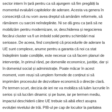
sector intern în țară pentru ca să ajungem să fim pregătiți la
momentul evaluării capitolelor de aderare. Acesta va genera în
consecință că nu vom avea dreptul să amânăm reformele, să
rămânem cu sarcini neîndeplinite. Ni se dă greu ca țară să ne
mobilizăm pentru modernizare, or, deschiderea și negocierea
fiecărui cluster va fi un imbold solid pentru schimbări mai
serioase. De aceea, find conștienți că procedurile de aderare la
UE sunt complexe, anume pentru a garanta că noi ca stat
îndeplinim toate condițiile, este necesar ca să facem planuri de
intervenție, în primul rând, pe domeniile economice, justiție, dar și
în domeniul social și administrație. Poate măcar în acest
moment, vom reuși să umplem formele de conținut si să
imprimăm procesului de dezvoltare economică o direcție clară.
Pe termen scurt, decizia de ieri ne va mobiliza să luăm lucrurile în
serios și să lucrăm dinamic și pe bune, iar pe termen mediu,
impactul deschiderii către UE trebuie să aibă efect asupra
evoluției nivelului de trăi. PIB-ul pe cap de locuitor la paritatea