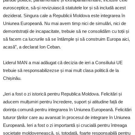
eurosceptice, să-și revizuiască statutele lor și să includă acest
deziderat. Singura cale a Republicii Moldova este integrarea în
Uniunea Europeană. Nu mai avem timp nici de simulări, nici de
demontstrații de incapacitate, trebuie să ne consolidăm cu toții și
să facem ca lucrurile să se întâmple și să construim Europa aici,
acasă”, a declarat Ion Ceban.
Liderul MAN a mai adăugat că decizia de ieri a Consiliului UE
trebuie să responsabilizezse și mai mult clasa politică de la
Chișinău.
„Ieri a fost o zi istorică pentru Republica Moldova. Felicitări și
aducem mulțumiri pentru încredere, suport și atitudine față de
dorința comună pentru integrarea în Uniunea Europeană. Felicitări
tuturor țărilor care au avansat în procesul de integrare în Uniunea
Europeană. Ieri a fost o zi importantă și crucială pentru întreaga
societate moldovenească, și, totodată, foarte responsabilă pentru