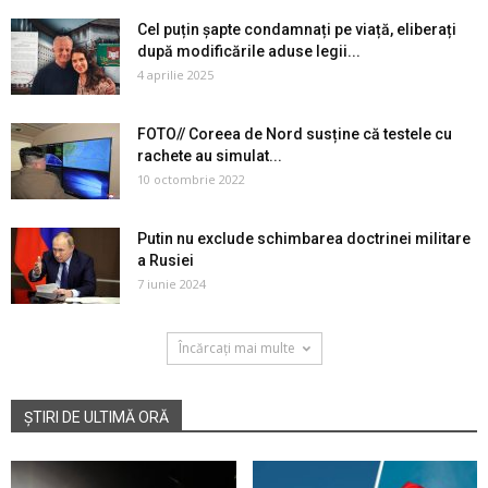
Cel puțin șapte condamnați pe viață, eliberați
după modificările aduse legii...
4 aprilie 2025
FOTO// Coreea de Nord susține că testele cu
rachete au simulat...
10 octombrie 2022
Putin nu exclude schimbarea doctrinei militare
a Rusiei
7 iunie 2024
Încărcați mai multe
ȘTIRI DE ULTIMĂ ORĂ