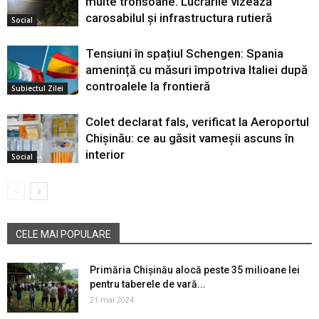
multe tronsoane. Lucrările vizează
carosabilul și infrastructura rutieră
Social
Tensiuni în spațiul Schengen: Spania
amenință cu măsuri împotriva Italiei după
controalele la frontieră
Subiectul Zilei
Colet declarat fals, verificat la Aeroportul
Chișinău: ce au găsit vameșii ascuns în
interior
Social
CELE MAI POPULARE
Primăria Chișinău alocă peste 35 milioane lei
pentru taberele de vară...
21 mai 2024