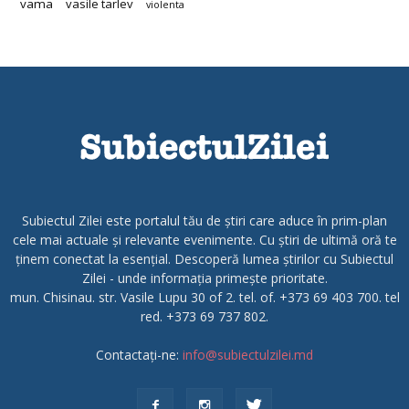
vama
vasile tarlev
violenta
Subiectul Zilei este portalul tău de știri care aduce în prim-plan
cele mai actuale și relevante evenimente. Cu știri de ultimă oră te
ținem conectat la esențial. Descoperă lumea știrilor cu Subiectul
Zilei - unde informația primește prioritate.
mun. Chisinau. str. Vasile Lupu 30 of 2. tel. of. +373 69 403 700. tel
red. +373 69 737 802.
Contactați-ne:
info@subiectulzilei.md