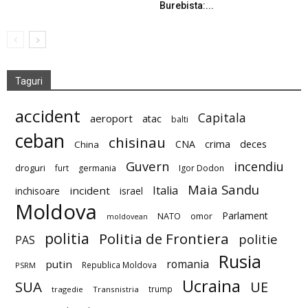
Burebista:...
Taguri
accident
Capitala
aeroport
atac
balti
ceban
chisinau
deces
CNA
crima
China
Guvern
incendiu
droguri
furt
germania
Igor Dodon
Maia Sandu
Italia
incident
inchisoare
israel
Moldova
Parlament
NATO
omor
moldovean
politia
Politia de Frontiera
politie
PAS
Rusia
romania
putin
Republica Moldova
PSRM
Ucraina
SUA
UE
trump
tragedie
Transnistria