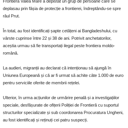
Frontieră Valea Mare a depistat un grup de persoane care se
deplasau prin fâșia de protecție a frontierei, îndreptându-se spre
râul Prut.
În total, au fost identificați șapte cetățeni ai Bangladeshului, cu
vârste cuprinse între 22 și 38 de ani. Potrivit anchetatorilor,
aceștia urmau să fie transportați ilegal peste frontiera moldo-
română.
La audieri, migranții au declarat că intenționau să ajungă în
Uniunea Europeană și că ar fi urmat să achite câte 1.000 de euro
pentru serviciile oferite de membrii rețelei.
Ulterior, în urma acțiunilor de urmărire penală și a investigațiilor
speciale, desfășurate de ofițerii Poliției de Frontieră cu suportul
structurilor specializate și sub coordonarea Procuratura Ungheni,
au fost identificați și reținuți cei patru suspecți.