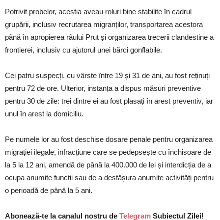
Potrivit probelor, aceștia aveau roluri bine stabilite în cadrul
grupării, inclusiv recrutarea migranților, transportarea acestora
până în apropierea râului Prut și organizarea trecerii clandestine a
frontierei, inclusiv cu ajutorul unei bărci gonflabile.
Cei patru suspecți, cu vârste între 19 și 31 de ani, au fost reținuți
pentru 72 de ore. Ulterior, instanța a dispus măsuri preventive
pentru 30 de zile: trei dintre ei au fost plasați în arest preventiv, iar
unul în arest la domiciliu.
Pe numele lor au fost deschise dosare penale pentru organizarea
migrației ilegale, infracțiune care se pedepsește cu închisoare de
la 5 la 12 ani, amendă de până la 400.000 de lei și interdicția de a
ocupa anumite funcții sau de a desfășura anumite activități pentru
o perioadă de până la 5 ani.
Abonează-te la canalul nostru de
Telegram
Subiectul Zilei!