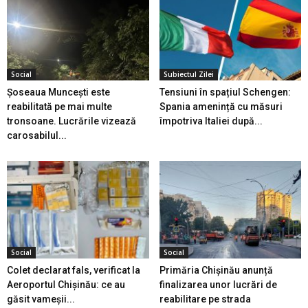
Social
Subiectul Zilei
Șoseaua Muncești este
Tensiuni în spațiul Schengen:
reabilitată pe mai multe
Spania amenință cu măsuri
tronsoane. Lucrările vizează
împotriva Italiei după...
carosabilul...
Social
Social
Colet declarat fals, verificat la
Primăria Chișinău anunță
Aeroportul Chișinău: ce au
finalizarea unor lucrări de
găsit vameșii...
reabilitare pe strada