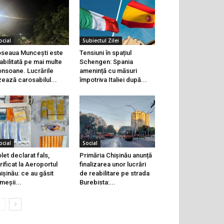
ocial
Subiectul Zilei
seaua Muncești este
Tensiuni în spațiul
abilitată pe mai multe
Schengen: Spania
onsoane. Lucrările
amenință cu măsuri
zează carosabilul...
împotriva Italiei după...
ocial
Social
let declarat fals,
Primăria Chișinău anunță
rificat la Aeroportul
finalizarea unor lucrări
ișinău: ce au găsit
de reabilitare pe strada
meșii...
Burebista:...