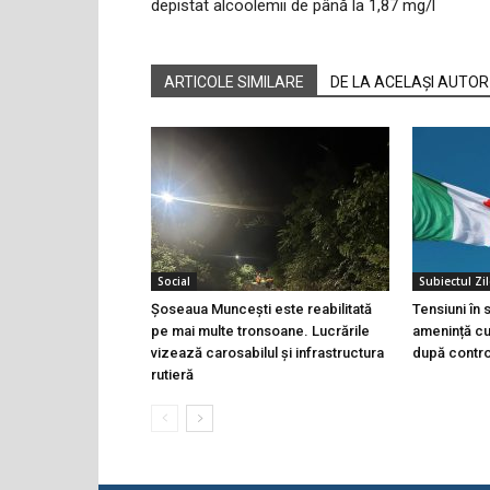
depistat alcoolemii de până la 1,87 mg/l
ARTICOLE SIMILARE
DE LA ACELAȘI AUTOR
Social
Subiectul Zil
Șoseaua Muncești este reabilitată
Tensiuni în
pe mai multe tronsoane. Lucrările
amenință cu 
vizează carosabilul și infrastructura
după controa
rutieră