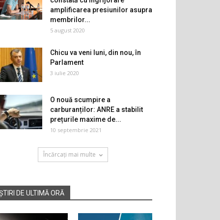
constată cu îngrijorare
amplificarea presiunilor asupra
membrilor...
5 august 2020
Chicu va veni luni, din nou, în
Parlament
3 iulie 2020
O nouă scumpire a
carburanților: ANRE a stabilit
prețurile maxime de...
10 septembrie 2021
Încărcați mai multe
ȘTIRI DE ULTIMĂ ORĂ