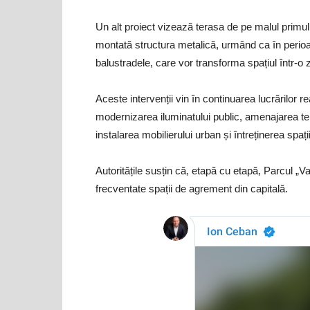
Un alt proiect vizează terasa de pe malul primulu
montată structura metalică, urmând ca în perioa
balustradele, care vor transforma spațiul într-o
Aceste intervenții vin în continuarea lucrărilor real
modernizarea iluminatului public, amenajarea ter
instalarea mobilierului urban și întreținerea spații
Autoritățile susțin că, etapă cu etapă, Parcul „V
frecventate spații de agrement din capitală.