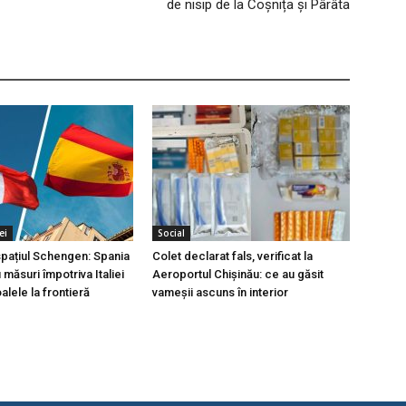
de nisip de la Coșnița și Pârâta
ei
Social
 spațiul Schengen: Spania
Colet declarat fals, verificat la
măsuri împotriva Italiei
Aeroportul Chișinău: ce au găsit
lele la frontieră
vameșii ascuns în interior