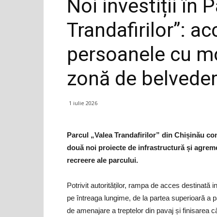
Noi investiții în 
Trandafirilor”: a
persoanele cu mo
zonă de belveder
1 iulie 2026
Parcul „Valea Trandafirilor” din Chișinău co
două noi proiecte de infrastructură și agreme
recreere ale parcului.
Potrivit autorităților, rampa de acces destinată i
pe întreaga lungime, de la partea superioară a p
de amenajare a treptelor din pavaj și finisarea c