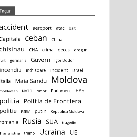
Taguri
accident
aeroport
atac
balti
ceban
Capitala
China
chisinau
deces
CNA
crima
droguri
Guvern
furt
germania
Igor Dodon
incendiu
incident
inchisoare
israel
Moldova
Maia Sandu
Italia
PAS
Parlament
NATO
omor
moldovean
politia
Politia de Frontiera
politie
putin
Republica Moldova
PSRM
Rusia
SUA
romania
tragedie
Ucraina
UE
trump
Transnistria