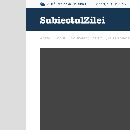
C
29.8
vineri, august 7, 2026
Moldova, Chisinau
Subiectul
Acasă
Social
Noi investiții în Parcul „Valea Tranda
Zilei