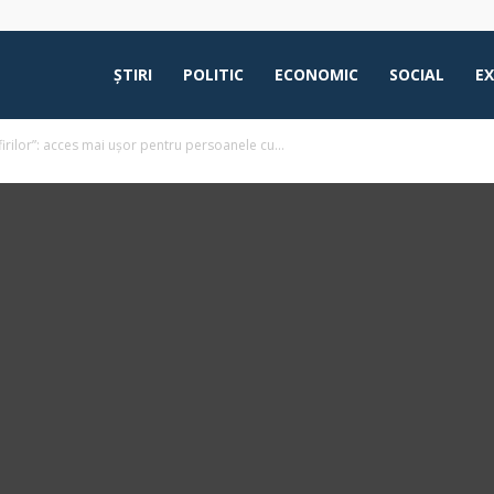
ŞTIRI
POLITIC
ECONOMIC
SOCIAL
E
firilor”: acces mai ușor pentru persoanele cu...