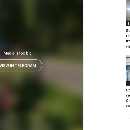
S
Șo
re
tr
vi
S
Co
ve
Ch
va