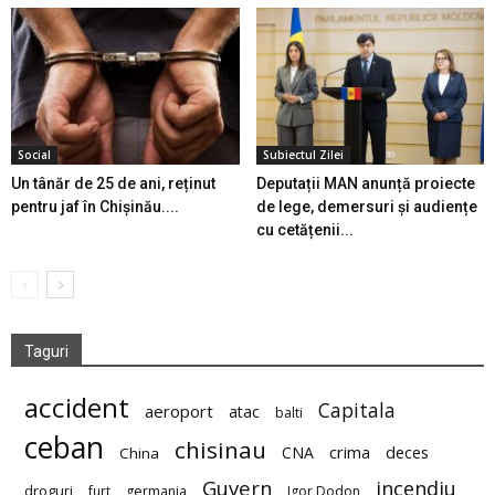
Social
Subiectul Zilei
Un tânăr de 25 de ani, reținut
Deputații MAN anunță proiecte
pentru jaf în Chișinău....
de lege, demersuri și audiențe
cu cetățenii...
Taguri
accident
Capitala
aeroport
atac
balti
ceban
chisinau
deces
CNA
crima
China
Guvern
incendiu
droguri
furt
germania
Igor Dodon