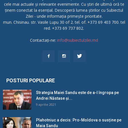
cele mai actuale și relevante evenimente. Cu știri de ultimă oră te
ținem conectat la esențial. Descoperă lumea știrilor cu Subiectul
Zilei - unde informația primește prioritate.
mun. Chisinau. str. Vasile Lupu 30 of 2. tel. of. +373 69 403 700. tel
red. +373 69 737 802.
Contactați-ne:
info@subiectulzilei.md
POSTURI POPULARE
Strategia Maiei Sandu este de a-l îngropa pe
Andrei Năstase și...
9 aprilie 2021
Plahotniuc a decis: Pro-Moldova o susține pe
Maia Sandu