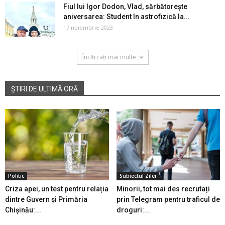
Fiul lui Igor Dodon, Vlad, sărbătorește
aniversarea: Student în astrofizică la...
17 noiembrie 2023
Încărcați mai multe
ȘTIRI DE ULTIMĂ ORĂ
Politic
Subiectul Zilei
Criza apei, un test pentru relația
Minorii, tot mai des recrutați
dintre Guvern și Primăria
prin Telegram pentru traficul de
Chișinău:...
droguri:...