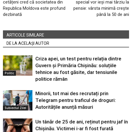
cetățeni cred că societatea din
special vor ieși mai târziu la
Republica Moldova este profund
pensie: vârsta minimă crește
dezbinată
până la 50 de ani
ARTICOLE SIMILARE
DE LA ACELAȘI AUTOR
Criza apei, un test pentru relația dintre
Guvern și Primăria Chișinău: soluțiile
tehnice au fost găsite, dar tensiunile
Politic
politice rămân
Minorii, tot mai des recrutați prin
Telegram pentru traficul de droguri:
Autoritățile anunță măsuri
Subiectul Zilei
Un tânăr de 25 de ani, reținut pentru jaf în
Chișinău. Victimei i-ar fi fost furată