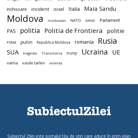
Maia Sandu
Italia
incident
inchisoare
israel
Moldova
Parlament
NATO
omor
moldovean
politia
Politia de Frontiera
politie
PAS
Rusia
romania
putin
Republica Moldova
PSRM
Ucraina
SUA
UE
trump
tragedie
Transnistria
vama
vasile tarlev
violenta
Subiectul Zilei este portalul tău de știri care aduce în prim-plan