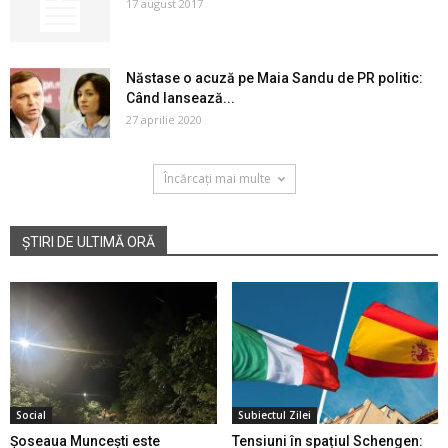
17 august 2017
Năstase o acuză pe Maia Sandu de PR politic:
Când lansează...
27 aprilie 2020
Încărcați mai multe
ȘTIRI DE ULTIMĂ ORĂ
Social
Subiectul Zilei
Șoseaua Muncești este
Tensiuni în spațiul Schengen: