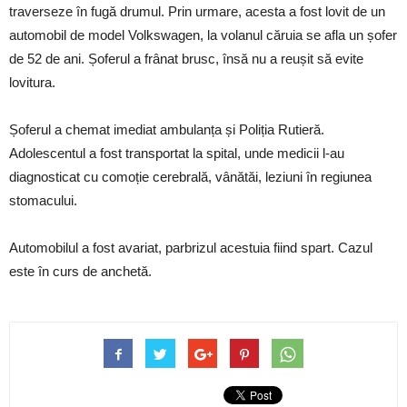
traverseze în fugă drumul. Prin urmare, acesta a fost lovit de un
automobil de model Volkswagen, la volanul căruia se afla un șofer
de 52 de ani. Șoferul a frânat brusc, însă nu a reușit să evite
lovitura.
Șoferul a chemat imediat ambulanța și Poliția Rutieră.
Adolescentul a fost transportat la spital, unde medicii l-au
diagnosticat cu comoție cerebrală, vânătăi, leziuni în regiunea
stomacului.
Automobilul a fost avariat, parbrizul acestuia fiind spart. Cazul
este în curs de anchetă.