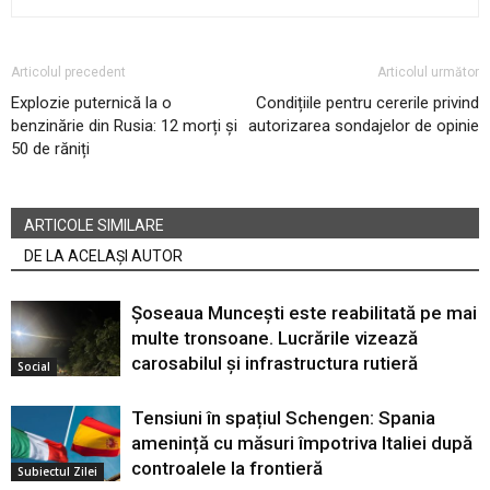
Articolul precedent
Articolul următor
Explozie puternică la o
Condițiile pentru cererile privind
benzinărie din Rusia: 12 morți și
autorizarea sondajelor de opinie
50 de răniți
ARTICOLE SIMILARE
DE LA ACELAȘI AUTOR
Șoseaua Muncești este reabilitată pe mai
multe tronsoane. Lucrările vizează
carosabilul și infrastructura rutieră
Social
Tensiuni în spațiul Schengen: Spania
amenință cu măsuri împotriva Italiei după
controalele la frontieră
Subiectul Zilei