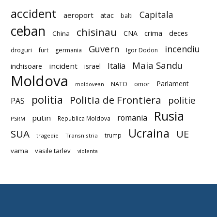
accident
Capitala
aeroport
atac
balti
ceban
chisinau
deces
CNA
crima
China
Guvern
incendiu
droguri
furt
germania
Igor Dodon
Maia Sandu
Italia
incident
inchisoare
israel
Moldova
Parlament
NATO
omor
moldovean
politia
Politia de Frontiera
politie
PAS
Rusia
romania
putin
Republica Moldova
PSRM
Ucraina
SUA
UE
trump
tragedie
Transnistria
vama
vasile tarlev
violenta