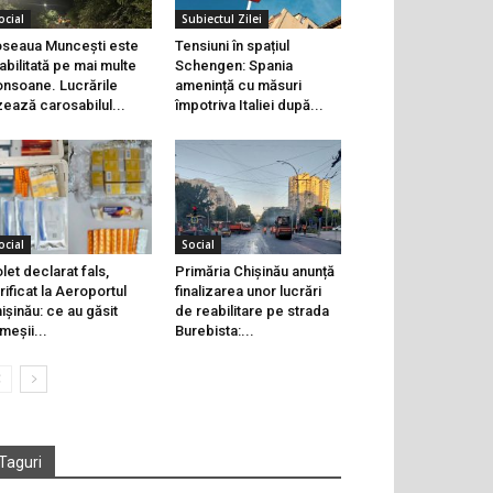
ocial
Subiectul Zilei
seaua Muncești este
Tensiuni în spațiul
abilitată pe mai multe
Schengen: Spania
onsoane. Lucrările
amenință cu măsuri
zează carosabilul...
împotriva Italiei după...
ocial
Social
let declarat fals,
Primăria Chișinău anunță
rificat la Aeroportul
finalizarea unor lucrări
ișinău: ce au găsit
de reabilitare pe strada
meșii...
Burebista:...
Taguri