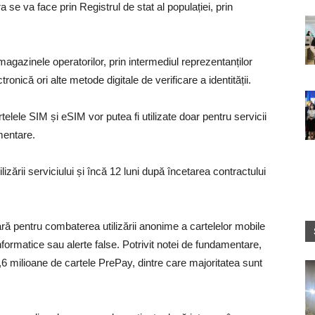
 se va face prin Registrul de stat al populației, prin
în magazinele operatorilor, prin intermediul reprezentanților
ronică ori alte metode digitale de verificare a identității.
rtelele SIM și eSIM vor putea fi utilizate doar pentru servicii
ementare.
ilizării serviciului și încă 12 luni după încetarea contractului
ră pentru combaterea utilizării anonime a cartelelor mobile
informatice sau alerte false. Potrivit notei de fundamentare,
6 milioane de cartele PrePay, dintre care majoritatea sunt