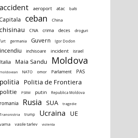
accident
aeroport
atac
balti
ceban
Capitala
China
chisinau
deces
CNA
crima
droguri
Guvern
furt
germania
Igor Dodon
incendiu
incident
inchisoare
israel
Moldova
Maia Sandu
Italia
PAS
Parlament
NATO
omor
moldovean
politia
Politia de Frontiera
politie
putin
Republica Moldova
PSRM
Rusia
SUA
romania
tragedie
Ucraina
UE
trump
Transnistria
vama
vasile tarlev
violenta