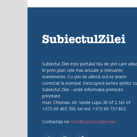
Subiectul Zilei este portalul tău de știri care adu
în prim-plan cele mai actuale și relevante
evenimente. Cu știri de ultimă oră te ținem
conectat la esențial. Descoperă lumea știrilor c
Subiectul Zilei - unde informația primește
prioritate.
mun. Chisinau. str. Vasile Lupu 30 of 2. tel. of.
+373 69 403 700. tel red. +373 69 737 802.
Contactați-ne:
info@subiectulzilei.md