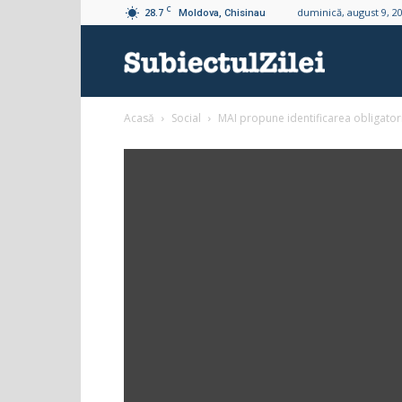
C
28.7
duminică, august 9, 2
Moldova, Chisinau
Subiectul
Acasă
Social
MAI propune identificarea obligatori
Zilei