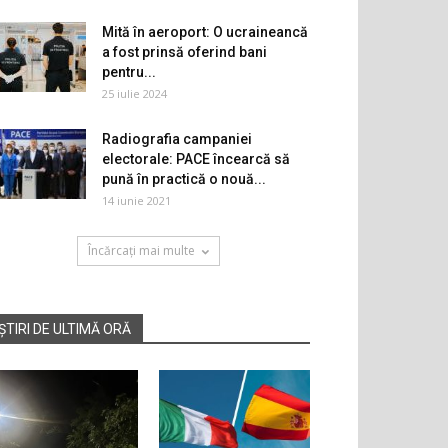
Mită în aeroport: O ucraineancă
a fost prinsă oferind bani
pentru...
25 iulie 2024
Radiografia campaniei
electorale: PACE încearcă să
pună în practică o nouă...
14 iunie 2021
Încărcați mai multe
ȘTIRI DE ULTIMĂ ORĂ