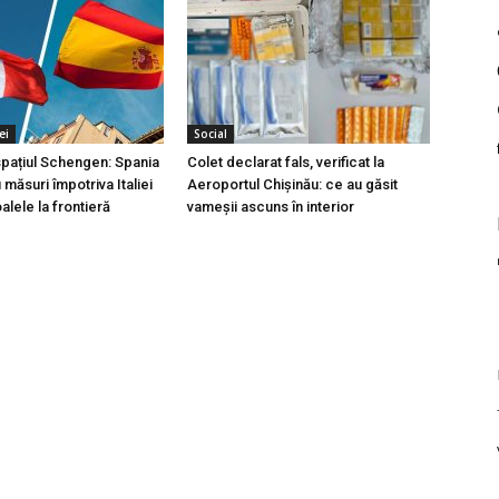
ei
Social
 spațiul Schengen: Spania
Colet declarat fals, verificat la
măsuri împotriva Italiei
Aeroportul Chișinău: ce au găsit
lele la frontieră
vameșii ascuns în interior