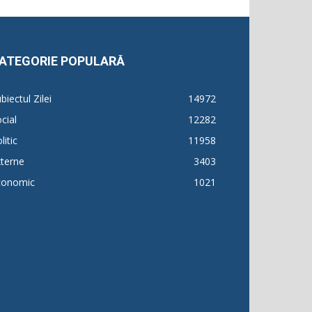
ATEGORIE POPULARĂ
biectul Zilei
14972
cial
12282
litic
11958
terne
3403
conomic
1021