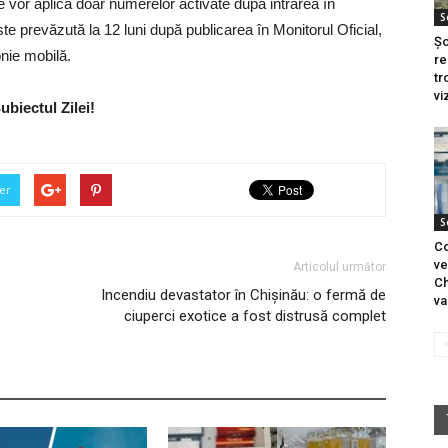
e vor aplica doar numerelor activate după intrarea în
S
e prevăzută la 12 luni după publicarea în Monitorul Oficial,
Șo
onie mobilă.
re
tr
vi
ubiectul Zilei!
er
S
Co
ve
Articolul următor
Ch
Incendiu devastator în Chișinău: o fermă de
va
ciuperci exotice a fost distrusă complet