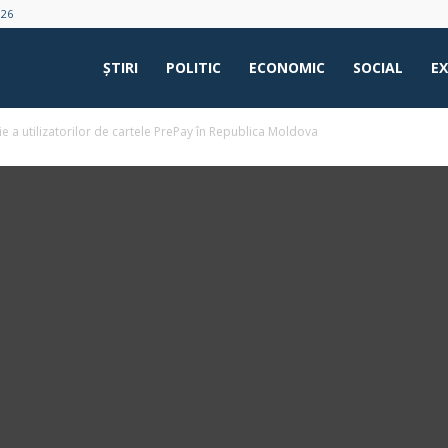
026
ŞTIRI
POLITIC
ECONOMIC
SOCIAL
E
e a utilizatorilor de cartele PrePay în Republica Moldova