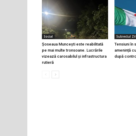
Social
Subiectul Zil
Șoseaua Muncești este reabilitată
Tensiuni în
pe mai multe tronsoane. Lucrările
amenință cu 
vizează carosabilul și infrastructura
după controa
rutieră