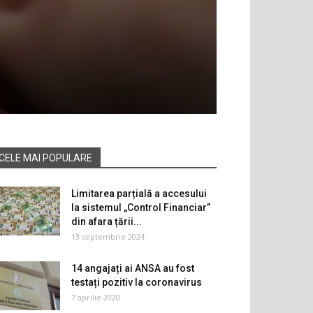
CELE MAI POPULARE
Limitarea parțială a accesului
la sistemul „Control Financiar”
din afara țării...
13 septembrie 2024
14 angajați ai ANSA au fost
testați pozitiv la coronavirus
7 aprilie 2020