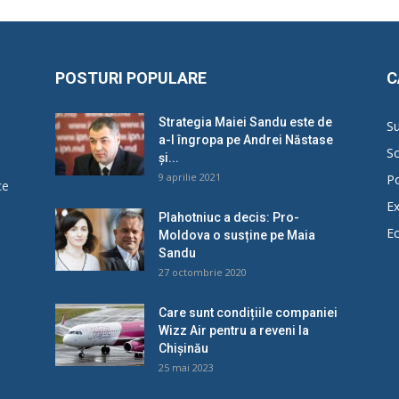
POSTURI POPULARE
C
Strategia Maiei Sandu este de
Su
a-l îngropa pe Andrei Năstase
So
și...
9 aprilie 2021
Po
ce
Ex
Plahotniuc a decis: Pro-
E
Moldova o susține pe Maia
u
Sandu
27 octombrie 2020
Care sunt condițiile companiei
Wizz Air pentru a reveni la
Chișinău
25 mai 2023