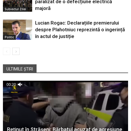
paralizat de o defecțiune electrică
majoră
Subiectul Zilei
Lucian Rogac: Declarațiile premierului
despre Plahotniuc reprezintă o ingerință
în actul de justiție
Politic
ULTIMILE ȘTIRI
Reținut în Strășeni: Bărbatul acuzat de agresiune