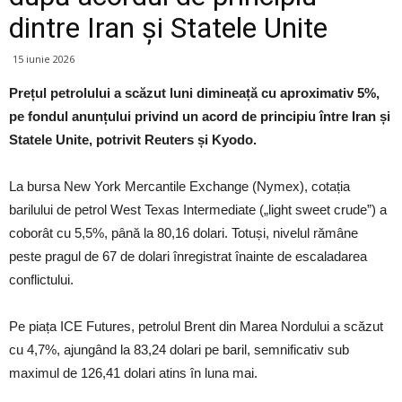
dintre Iran și Statele Unite
15 iunie 2026
Prețul petrolului a scăzut luni dimineață cu aproximativ 5%,
pe fondul anunțului privind un acord de principiu între Iran și
Statele Unite, potrivit Reuters și Kyodo.
La bursa New York Mercantile Exchange (Nymex), cotația
barilului de petrol West Texas Intermediate („light sweet crude”) a
coborât cu 5,5%, până la 80,16 dolari. Totuși, nivelul rămâne
peste pragul de 67 de dolari înregistrat înainte de escaladarea
conflictului.
Pe piața ICE Futures, petrolul Brent din Marea Nordului a scăzut
cu 4,7%, ajungând la 83,24 dolari pe baril, semnificativ sub
maximul de 126,41 dolari atins în luna mai.