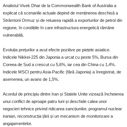
Analistul Vivek Dhar de la Commonwealth Bank of Australia a
explicat că scenariile actuale depind de menținerea deschisă a
Strâmtorii Ormuz și de reluarea rapidă a exporturilor de petrol din
regiune, în condițiile în care infrastructura energetică rămâne
vulnerabilă.
Evoluția prețurilor a avut efecte pozitive pe piețele asiatice.
Indicele Nikkei-225 din Japonia a urcat cu peste 5%, Bursa din
Coreea de Sud a crescut cu 5,6%, iar cea din China cu 1,4%.
Indicele MSCI pentru Asia-Pacific (fără Japonia) a înregistrat, de
asemenea, un avans de 1,5%.
Acordul de principiu dintre Iran și Statele Unite vizează încheierea
unui conflict de aproape patru luni și deschide calea unor
negocieri tehnice privind ridicarea sancțiunilor, programul nuclear
iranian, reconstrucția țării și un mecanism de monitorizare a
angajamentelor.