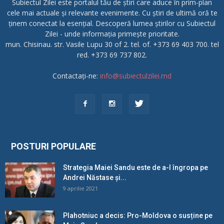
Subiectul Zilei este portalul tău de știri care aduce în prim-plan
cele mai actuale și relevante evenimente. Cu știri de ultimă oră te
ținem conectat la esențial. Descoperă lumea știrilor cu Subiectul
Zilei - unde informația primește prioritate.
mun. Chisinau. str. Vasile Lupu 30 of 2. tel. of. +373 69 403 700. tel
red. +373 69 737 802.
Contactați-ne:
info@subiectulzilei.md
POSTURI POPULARE
Strategia Maiei Sandu este de a-l îngropa pe
Andrei Năstase și...
9 aprilie 2021
Plahotniuc a decis: Pro-Moldova o susține pe