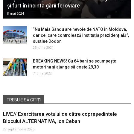
și furt în incinta gării feroviare
8 mai 2024
“Nu Maia Sandu are nevoie de NATO în Moldova,
dar cei care controlează instituția prezidențială”,
susține Dodon
25 iunie 2021
BREAKING NEWS! Cu 64 bani se scumpește
motorina și ajunge să coste 29,30
7 iunie 2022
TREBUIE SĂ CITIȚI
LIVE// Exercitarea votului de către copreședintele
Blocului ALTERNATIVA, Ion Ceban
28 septembrie 2025