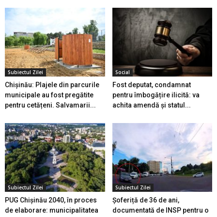
Subiectul Zilei
Social
Chișinău: Plajele din parcurile
Fost deputat, condamnat
municipale au fost pregătite
pentru îmbogățire ilicită: va
pentru cetățeni. Salvamarii...
achita amendă și statul...
Subiectul Zilei
Subiectul Zilei
PUG Chișinău 2040, în proces
Șoferiță de 36 de ani,
de elaborare: municipalitatea
documentată de INSP pentru o