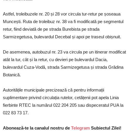
Astfel, troleibuzele nr. 20 și 28 vor circula tur-retur pe șoseaua
Muncești. Ruta de troleibuz nr. 38 va fi modificată pe segmentul
retur, fiind deviată de pe strada Burebista pe strada
Sarmizegetusa, bulevardul Decebal și apoi pe traseul obișnuit.
De asemenea, autobuzul nr. 23 va circula pe un itinerar modificat
atât la tur, cât și la retur, cu devieri pe bulevardul Dacia,
bulevardul Cuza-Vodă, strada Sarmizegetusa și strada Grădina
Botanică.
Autoritățile municipale precizează că pentru informații
suplimentare privind circulația rutelor, cetățenii pot apela Linia
fierbinte RTEC la numărul 022 204 205 sau dispeceratul PUA la
022 83 73 17.
Abonează-te la canalul nostru de
Telegram
Subiectul Zilei!