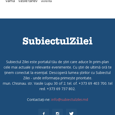
vama
vasile tarlev
violenta
Subiectul Zilei este portalul tău de știri care aduce în prim-plan
cele mai actuale și relevante evenimente. Cu știri de ultimă oră te
ținem conectat la esențial. Descoperă lumea știrilor cu Subiectul
Zilei - unde informația primește prioritate.
mun. Chisinau. str. Vasile Lupu 30 of 2. tel. of. +373 69 403 700. tel
red. +373 69 737 802.
Contactați-ne:
info@subiectulzilei.md