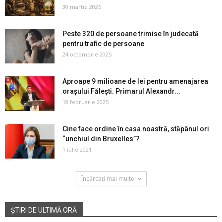
30 martie 2026
Peste 320 de persoane trimise în judecată
pentru trafic de persoane
24 octombrie 2025
Aproape 9 milioane de lei pentru amenajarea
orașului Fălești. Primarul Alexandr...
18 februarie 2025
Cine face ordine în casa noastră, stăpânul ori
“unchiul din Bruxelles”?
1 iulie 2021
Încărcați mai multe
ȘTIRI DE ULTIMĂ ORĂ