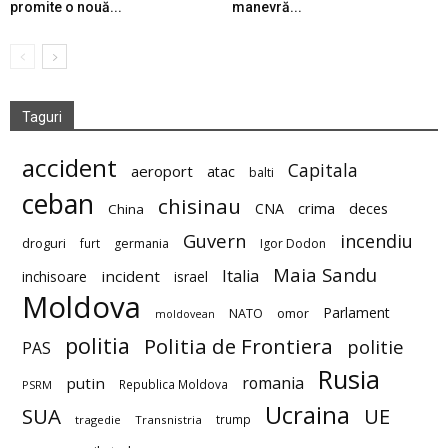
promite o nouă...
manevră...
Taguri
accident
Capitala
aeroport
atac
balti
ceban
chisinau
deces
CNA
crima
China
Guvern
incendiu
droguri
furt
germania
Igor Dodon
Maia Sandu
Italia
incident
inchisoare
israel
Moldova
Parlament
NATO
omor
moldovean
politia
Politia de Frontiera
politie
PAS
Rusia
romania
putin
Republica Moldova
PSRM
Ucraina
SUA
UE
trump
tragedie
Transnistria