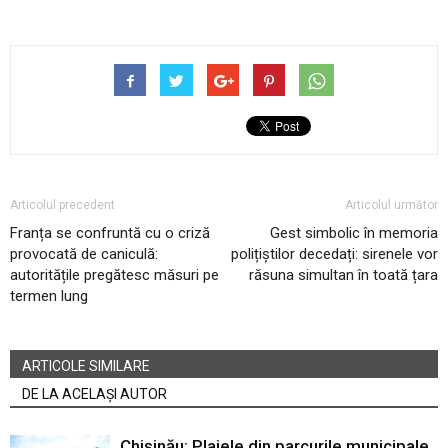
Articolul precedent
Articolul următor
Franța se confruntă cu o criză
Gest simbolic în memoria
provocată de caniculă:
polițiștilor decedați: sirenele vor
autoritățile pregătesc măsuri pe
răsuna simultan în toată țara
termen lung
ARTICOLE SIMILARE
DE LA ACELAȘI AUTOR
Chișinău: Plajele din parcurile municipale