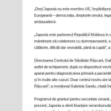
„Deși Japonia nu este membru UE, împărtășește 
Europeană – democrația, drepturile omului, legalita
ambasadorul.
„Japonia este partenerul Republicii Moldova în d
mândrește să colaboreze cu dumneavoastră, să v
călătorie, dificilă dar onorabilă, până la capăt”
Directoarea Centrului de Sănătate Râșcani, Gabr
astfel de echipament, după ce dispozitivul vechi
aparat pentru diagnosticarea primară a paciențilo
și în multe alte cazuri. Doar centrul nostru are 
Râșcani”, a menționat Gabriela Sandu, citată înt
Programul de granturi pentru securitate umană 
prezent, Japonia a oferit finanțare nerambursabi