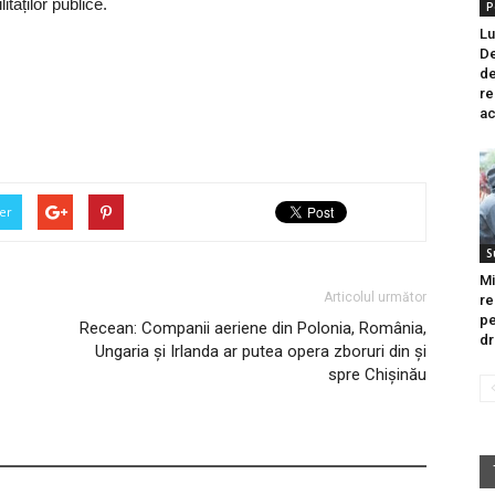
ităților publice.
P
Lu
De
de
re
ac
er
S
Mi
Articolul următor
re
pe
Recean: Companii aeriene din Polonia, România,
dr
Ungaria și Irlanda ar putea opera zboruri din și
spre Chișinău