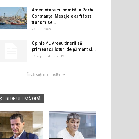
Amenințare cu bombă la Portul
Constanța. Mesajele ar fi fost
transmise...
29 iulie 2026
Opinie // „ Vreau tinerii să
primească loturi de pământ și...
30 septembrie 2019
Încărcați mai multe
ȘTIRI DE ULTIMĂ ORĂ