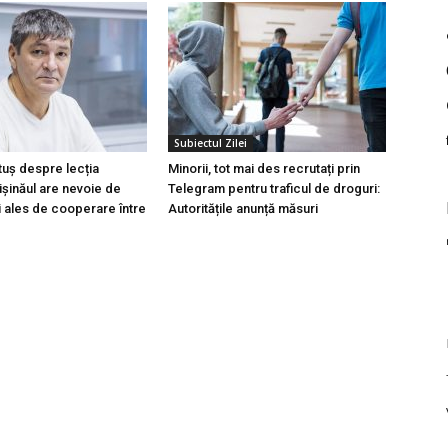
Subiectul Zilei
tuș despre lecția
Minorii, tot mai des recrutați prin
hișinăul are nevoie de
Telegram pentru traficul de droguri:
i ales de cooperare între
Autoritățile anunță măsuri