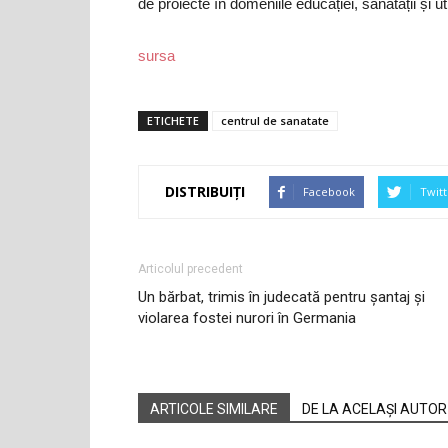
de proiecte în domeniile educației, sănătății și util
sursa
ETICHETE
centrul de sanatate
DISTRIBUIȚI
Facebook
Twitt
Articolul precedent
Un bărbat, trimis în judecată pentru șantaj și
violarea fostei nurori în Germania
ARTICOLE SIMILARE
DE LA ACELAȘI AUTOR