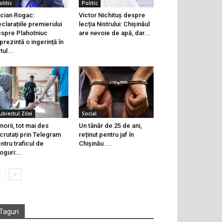
olitic
Politic
cian Rogac:
Victor Nichituș despre
clarațiile premierului
lecția Nistrului: Chișinăul
spre Plahotniuc
are nevoie de apă, dar...
prezintă o ingerință în
tul...
ubiectul Zilei
Social
norii, tot mai des
Un tânăr de 25 de ani,
crutați prin Telegram
reținut pentru jaf în
ntru traficul de
Chișinău....
oguri:...
Taguri