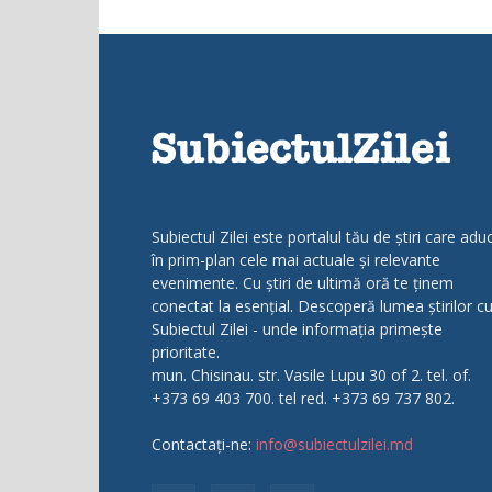
Subiectul Zilei este portalul tău de știri care adu
în prim-plan cele mai actuale și relevante
evenimente. Cu știri de ultimă oră te ținem
conectat la esențial. Descoperă lumea știrilor c
Subiectul Zilei - unde informația primește
prioritate.
mun. Chisinau. str. Vasile Lupu 30 of 2. tel. of.
+373 69 403 700. tel red. +373 69 737 802.
Contactați-ne:
info@subiectulzilei.md