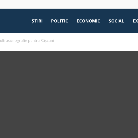
ŞTIRI
POLITIC
ECONOMIC
SOCIAL
E
e ultrasonografie pentru Râșcani