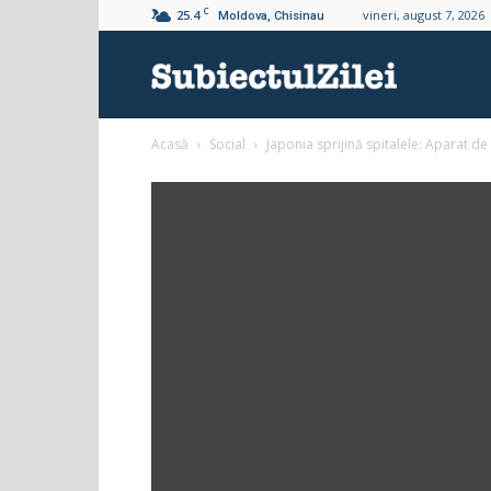
C
25.4
vineri, august 7, 2026
Moldova, Chisinau
Subiectul
Acasă
Social
Japonia sprijină spitalele: Aparat d
Zilei