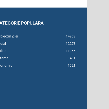
ATEGORIE POPULARĂ
biectul Zilei
14968
cial
12273
litic
11956
terne
3401
conomic
1021