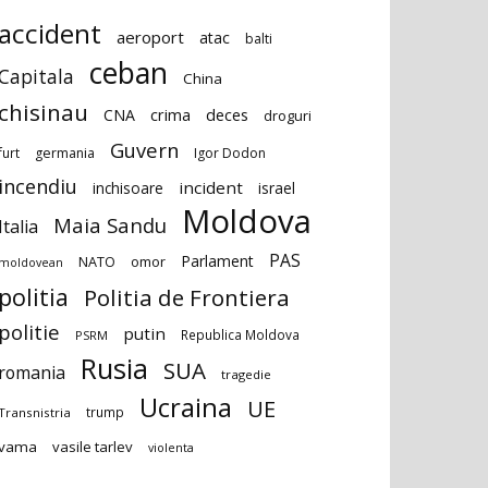
accident
aeroport
atac
balti
ceban
Capitala
China
chisinau
deces
CNA
crima
droguri
Guvern
furt
germania
Igor Dodon
incendiu
incident
inchisoare
israel
Moldova
Maia Sandu
Italia
PAS
Parlament
NATO
omor
moldovean
politia
Politia de Frontiera
politie
putin
Republica Moldova
PSRM
Rusia
SUA
romania
tragedie
Ucraina
UE
trump
Transnistria
vama
vasile tarlev
violenta