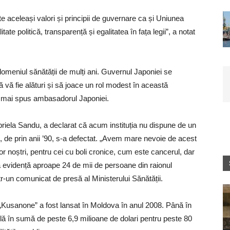
aceleași valori și principii de guvernare ca și Uniunea
te politică, transparență și egalitatea în fața legii”, a notat
omeniul sănătății de mulți ani. Guvernul Japoniei se
ă fie alături și să joace un rol modest în această
, a mai spus ambasadorul Japoniei.
iela Sandu, a declarat că acum instituția nu dispune de un
, de prin anii ’90, s-a defectat. „Avem mare nevoie de acest
r noștri, pentru cei cu boli cronice, cum este cancerul, dar
la evidență aproape 24 de mii de persoane din raionul
r-un comunicat de presă al Ministerului Sănătății.
„Kusanone” a fost lansat în Moldova în anul 2008. Până în
lă în sumă de peste 6,9 milioane de dolari pentru peste 80