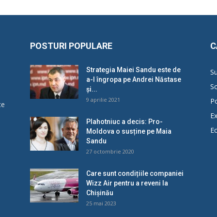
POSTURI POPULARE
C
Strategia Maiei Sandu este de
Su
a-l îngropa pe Andrei Năstase
So
și...
9 aprilie 2021
Po
ce
Ex
Plahotniuc a decis: Pro-
E
Moldova o susține pe Maia
u
Sandu
27 octombrie 2020
Care sunt condițiile companiei
Wizz Air pentru a reveni la
Chișinău
25 mai 2023