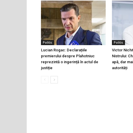
Politic
Politic
Lucian Rogac: Declarațiile
Victor Nichi
premierului despre Plahotniuc
Nistrului: C
reprezintă o ingerință în actul de
apă, dar ma
justiție
autorități