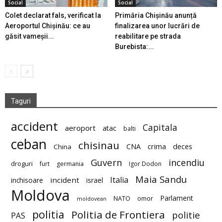
Social
Social
Colet declarat fals, verificat la
Primăria Chișinău anunță
Aeroportul Chișinău: ce au
finalizarea unor lucrări de
găsit vameșii...
reabilitare pe strada
Burebista:...
Taguri
accident
Capitala
aeroport
atac
balti
ceban
chisinau
deces
CNA
crima
China
Guvern
incendiu
droguri
furt
germania
Igor Dodon
Maia Sandu
Italia
incident
inchisoare
israel
Moldova
Parlament
NATO
omor
moldovean
politia
Politia de Frontiera
politie
PAS