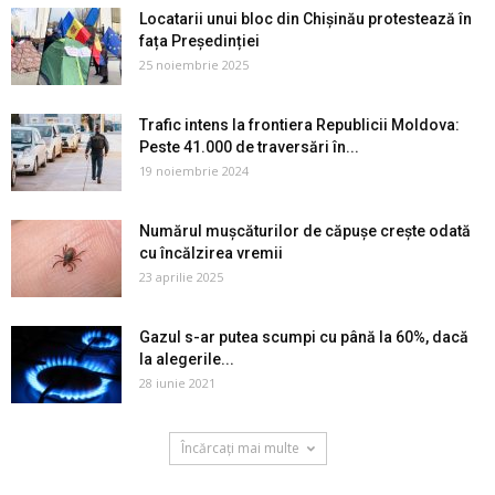
Locatarii unui bloc din Chișinău protestează în
fața Președinției
25 noiembrie 2025
Trafic intens la frontiera Republicii Moldova:
Peste 41.000 de traversări în...
19 noiembrie 2024
Numărul mușcăturilor de căpușe crește odată
cu încălzirea vremii
23 aprilie 2025
Gazul s-ar putea scumpi cu până la 60%, dacă
la alegerile...
28 iunie 2021
Încărcați mai multe