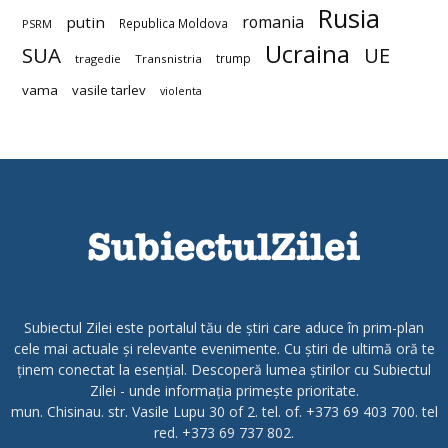
Rusia
romania
putin
Republica Moldova
PSRM
Ucraina
SUA
UE
trump
tragedie
Transnistria
vama
vasile tarlev
violenta
Subiectul Zilei este portalul tău de știri care aduce în prim-plan
cele mai actuale și relevante evenimente. Cu știri de ultimă oră te
ținem conectat la esențial. Descoperă lumea știrilor cu Subiectul
Zilei - unde informația primește prioritate.
mun. Chisinau. str. Vasile Lupu 30 of 2. tel. of. +373 69 403 700. tel
red. +373 69 737 802.