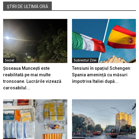
ȘTIRI DE ULTIMĂ ORĂ
Social
Subiectul Zilei
Șoseaua Muncești este
Tensiuni în spațiul Schengen:
reabilitată pe mai multe
Spania amenință cu măsuri
tronsoane. Lucrările vizează
împotriva Italiei după...
carosabilul...