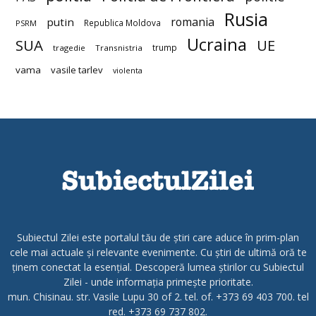
Rusia
romania
putin
Republica Moldova
PSRM
Ucraina
SUA
UE
trump
tragedie
Transnistria
vama
vasile tarlev
violenta
Subiectul Zilei este portalul tău de știri care aduce în prim-plan
cele mai actuale și relevante evenimente. Cu știri de ultimă oră te
ținem conectat la esențial. Descoperă lumea știrilor cu Subiectul
Zilei - unde informația primește prioritate.
mun. Chisinau. str. Vasile Lupu 30 of 2. tel. of. +373 69 403 700. tel
red. +373 69 737 802.