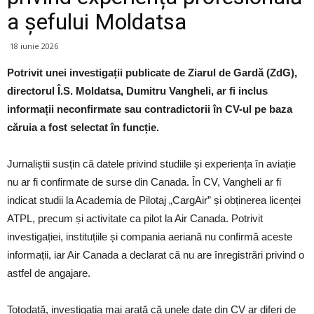
a șefului Moldatsa
18 iunie 2026
Potrivit unei investigații publicate de Ziarul de Gardă (ZdG),
directorul Î.S. Moldatsa, Dumitru Vangheli, ar fi inclus
informații neconfirmate sau contradictorii în CV-ul pe baza
căruia a fost selectat în funcție.
Jurnaliștii susțin că datele privind studiile și experiența în aviație
nu ar fi confirmate de surse din Canada. În CV, Vangheli ar fi
indicat studii la Academia de Pilotaj „CargAir” și obținerea licenței
ATPL, precum și activitate ca pilot la Air Canada. Potrivit
investigației, instituțiile și compania aeriană nu confirmă aceste
informații, iar Air Canada a declarat că nu are înregistrări privind o
astfel de angajare.
Totodată, investigația mai arată că unele date din CV ar diferi de