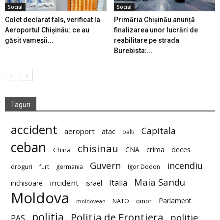
Social
Social
Colet declarat fals, verificat la
Primăria Chișinău anunță
Aeroportul Chișinău: ce au
finalizarea unor lucrări de
găsit vameșii...
reabilitare pe strada
Burebista:...
Taguri
accident
Capitala
aeroport
atac
balti
ceban
chisinau
deces
CNA
crima
China
Guvern
incendiu
droguri
furt
germania
Igor Dodon
Maia Sandu
Italia
incident
inchisoare
israel
Moldova
Parlament
NATO
omor
moldovean
politia
Politia de Frontiera
politie
PAS