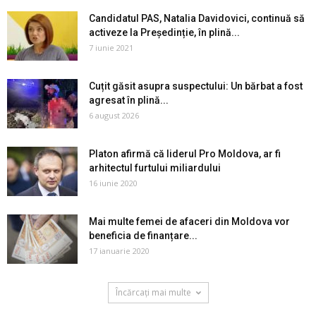
Candidatul PAS, Natalia Davidovici, continuă să
activeze la Președinție, în plină...
7 iunie 2021
Cuțit găsit asupra suspectului: Un bărbat a fost
agresat în plină...
6 august 2026
Platon afirmă că liderul Pro Moldova, ar fi
arhitectul furtului miliardului
16 iunie 2020
Mai multe femei de afaceri din Moldova vor
beneficia de finanțare...
17 ianuarie 2020
Încărcați mai multe