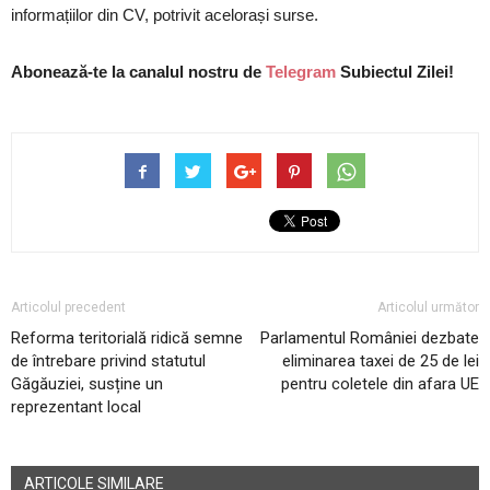
informațiilor din CV, potrivit acelorași surse.
Abonează-te la canalul nostru de
Telegram
Subiectul Zilei!
Articolul precedent
Articolul următor
Reforma teritorială ridică semne
Parlamentul României dezbate
de întrebare privind statutul
eliminarea taxei de 25 de lei
Găgăuziei, susține un
pentru coletele din afara UE
reprezentant local
ARTICOLE SIMILARE