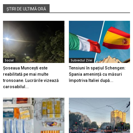
ȘTIRI DE ULTIMĂ ORĂ
Social
Subiectul Zilei
Șoseaua Muncești este
Tensiuni în spațiul Schengen:
reabilitată pe mai multe
Spania amenință cu măsuri
tronsoane. Lucrările vizează
împotriva Italiei după...
carosabilul...