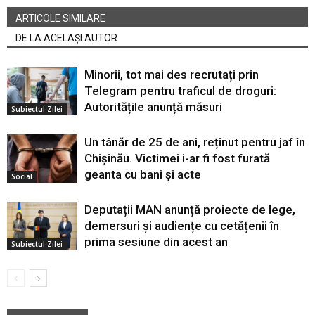
ARTICOLE SIMILARE
DE LA ACELAȘI AUTOR
Minorii, tot mai des recrutați prin
Telegram pentru traficul de droguri:
Autoritățile anunță măsuri
Subiectul Zilei
Un tânăr de 25 de ani, reținut pentru jaf în
Chișinău. Victimei i-ar fi fost furată
geanta cu bani și acte
Social
Deputații MAN anunță proiecte de lege,
demersuri și audiențe cu cetățenii în
prima sesiune din acest an
Subiectul Zilei