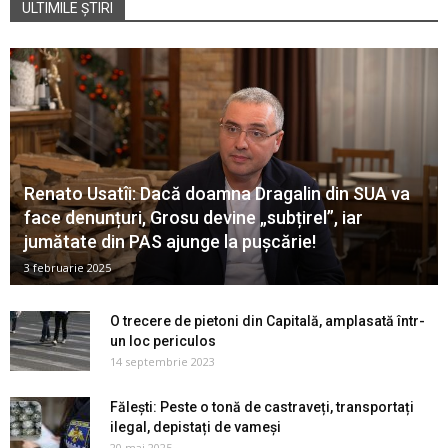
ULTIMILE ȘTIRI
Renato Usatîi: Dacă doamna Dragalin din SUA va
face denunțuri, Grosu devine „subțirel”, iar
jumătate din PAS ajunge la pușcărie!
3 februarie 2025
O trecere de pietoni din Capitală, amplasată într-
un loc periculos
14 septembrie 2023
Fălești: Peste o tonă de castraveți, transportați
ilegal, depistați de vameși
20 mai 2025