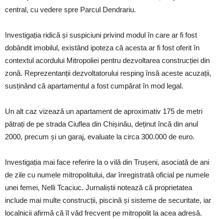
central, cu vedere spre Parcul Dendrariu.
Investigația ridică și suspiciuni privind modul în care ar fi fost
dobândit imobilul, existând ipoteza că acesta ar fi fost oferit în
contextul acordului Mitropoliei pentru dezvoltarea construcției din
zonă. Reprezentanții dezvoltatorului resping însă aceste acuzații,
susținând că apartamentul a fost cumpărat în mod legal.
Un alt caz vizează un apartament de aproximativ 175 de metri
pătrați de pe strada Ciuflea din Chișinău, deținut încă din anul
2000, precum și un garaj, evaluate la circa 300.000 de euro.
Investigația mai face referire la o vilă din Trușeni, asociată de ani
de zile cu numele mitropolitului, dar înregistrată oficial pe numele
unei femei, Nelli Tcaciuc. Jurnaliștii notează că proprietatea
include mai multe construcții, piscină și sisteme de securitate, iar
localnicii afirmă că îl văd frecvent pe mitropolit la acea adresă.