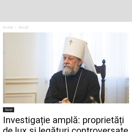
Acasă
Social
Social
Investigație amplă: proprietăți
de lux și legături controversate