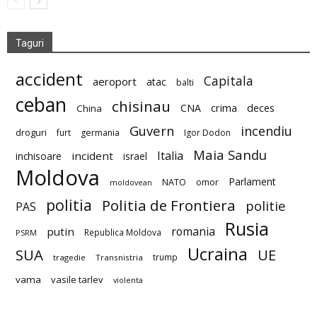
Taguri
accident
Capitala
aeroport
atac
balti
ceban
chisinau
deces
CNA
crima
China
Guvern
incendiu
droguri
furt
germania
Igor Dodon
Maia Sandu
Italia
incident
inchisoare
israel
Moldova
Parlament
NATO
omor
moldovean
politia
Politia de Frontiera
politie
PAS
Rusia
romania
putin
Republica Moldova
PSRM
Ucraina
SUA
UE
trump
tragedie
Transnistria
vama
vasile tarlev
violenta