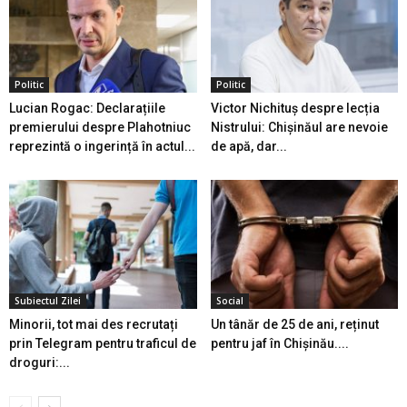
Politic
Politic
Lucian Rogac: Declarațiile
Victor Nichituș despre lecția
premierului despre Plahotniuc
Nistrului: Chișinăul are nevoie
reprezintă o ingerință în actul...
de apă, dar...
Subiectul Zilei
Social
Minorii, tot mai des recrutați
Un tânăr de 25 de ani, reținut
prin Telegram pentru traficul de
pentru jaf în Chișinău....
droguri:...