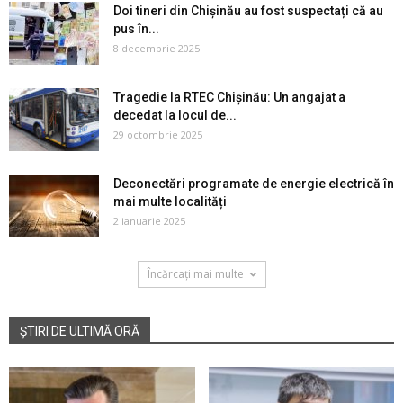
Doi tineri din Chișinău au fost suspectați că au
pus în...
8 decembrie 2025
Tragedie la RTEC Chișinău: Un angajat a
decedat la locul de...
29 octombrie 2025
Deconectări programate de energie electrică în
mai multe localități
2 ianuarie 2025
Încărcați mai multe
ȘTIRI DE ULTIMĂ ORĂ