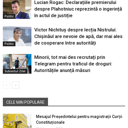
Lucian Rogac: Declarațiile premierului
despre Plahotniuc reprezintă o ingerință
în actul de justiție
Politic
Victor Nichituș despre lecția Nistrului:
Chișinăul are nevoie de apă, dar mai ales
de cooperare între autorități
Politic
Minorii, tot mai des recrutați prin
Telegram pentru traficul de droguri:
Autoritățile anunță măsuri
Subiectul Zilei
CELE MAI POPULARE
Mesajul Președintelui pentru magistrații Curții
Constituționale