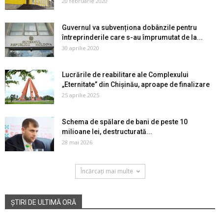
20 februarie 2020
Guvernul va subvenționa dobânzile pentru
întreprinderile care s-au împrumutat de la...
30 aprilie 2020
Lucrările de reabilitare ale Complexului
„Eternitate” din Chișinău, aproape de finalizare
25 aprilie 2025
Schema de spălare de bani de peste 10
milioane lei, destructurată...
28 mai 2026
Încărcați mai multe
ȘTIRI DE ULTIMĂ ORĂ