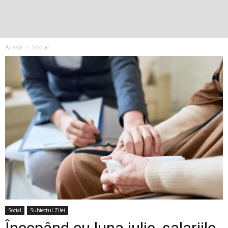
Acasă
Social
Social
Subiectul Zilei