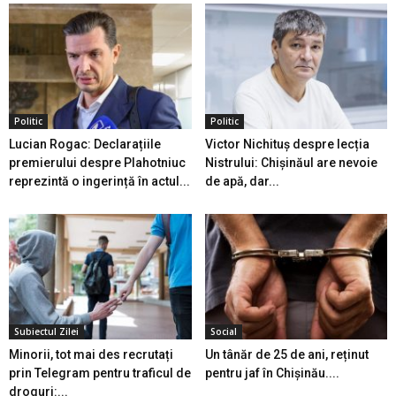
Politic
Politic
Lucian Rogac: Declarațiile
Victor Nichituș despre lecția
premierului despre Plahotniuc
Nistrului: Chișinăul are nevoie
reprezintă o ingerință în actul...
de apă, dar...
Subiectul Zilei
Social
Minorii, tot mai des recrutați
Un tânăr de 25 de ani, reținut
prin Telegram pentru traficul de
pentru jaf în Chișinău....
droguri:...