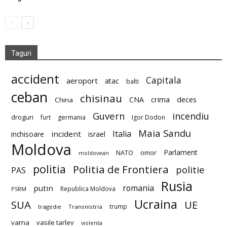
Taguri
accident
Capitala
aeroport
atac
balti
ceban
chisinau
deces
CNA
crima
China
Guvern
incendiu
droguri
furt
germania
Igor Dodon
Maia Sandu
Italia
incident
inchisoare
israel
Moldova
Parlament
NATO
omor
moldovean
politia
Politia de Frontiera
politie
PAS
Rusia
romania
putin
Republica Moldova
PSRM
Ucraina
SUA
UE
trump
tragedie
Transnistria
vama
vasile tarlev
violenta