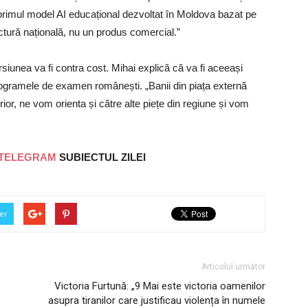
primul model AI educațional dezvoltat în Moldova bazat pe
ructură națională, nu un produs comercial.”
siunea va fi contra cost. Mihai explică că va fi aceeași
programele de examen românești. „Banii din piața externă
rior, ne vom orienta și către alte piețe din regiune și vom
TELEGRAM
SUBIECTUL ZILEI
er
Articolul următor
Victoria Furtună: „9 Mai este victoria oamenilor
asupra tiranilor care justificau violența în numele