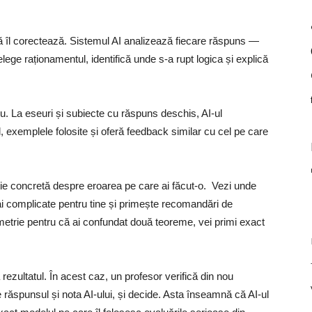
ială îl corectează. Sistemul AI analizează fiecare răspuns —
ege raționamentul, identifică unde s-a rupt logica și explică
u. La eseuri și subiecte cu răspuns deschis, AI-ul
 exemplele folosite și oferă feedback similar cu cel pe care
ție concretă despre eroarea pe care ai făcut-o. Vezi unde
i complicate pentru tine și primește recomandări de
metrie pentru că ai confundat două teoreme, vei primi exact
 rezultatul. În acest caz, un profesor verifică din nou
răspunsul și nota AI-ului, și decide. Asta înseamnă că AI-ul