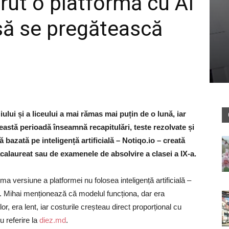
rut o platformă cu AI
 să se pregătească
ui și a liceului a mai rămas mai puțin de o lună, iar
această perioadă înseamnă recapitulări, teste rezolvate și
 bazată pe inteligență artificială – Notiqo.io – creată
calaureat sau de examenele de absolvire a clasei a IX-a.
a versiune a platformei nu folosea inteligență artificială –
i. Mihai menționează că modelul funcționa, dar era
or, era lent, iar costurile creșteau direct proporțional cu
u referire la
diez.md
.