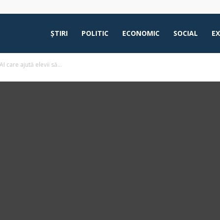
ŞTIRI
POLITIC
ECONOMIC
SOCIAL
E
 care ajută elevii să...