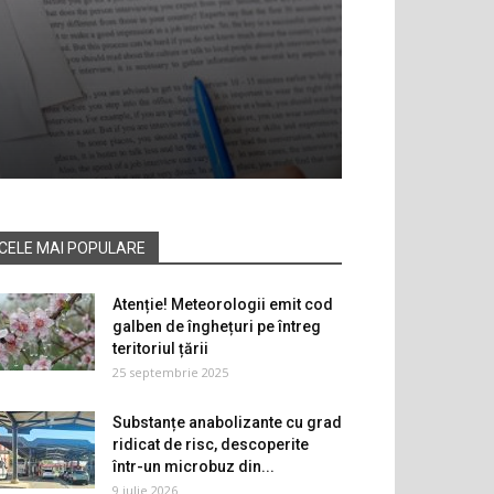
CELE MAI POPULARE
Atenție! Meteorologii emit cod
galben de înghețuri pe întreg
teritoriul țării
25 septembrie 2025
Substanțe anabolizante cu grad
ridicat de risc, descoperite
într-un microbuz din...
9 iulie 2026