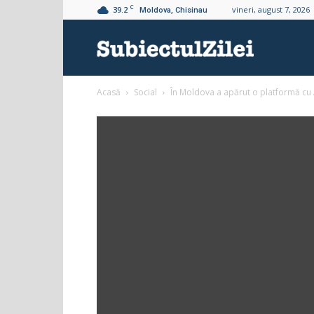
C
39.2
vineri, august 7, 2026
Moldova, Chisinau
Subiectul
Acasă
Social
În Moldova a apărut o platformă cu AI
Zilei