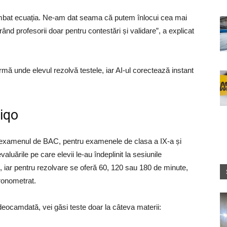
imbat ecuația. Ne-am dat seama că putem înlocui cea mai
nd profesorii doar pentru contestări și validare”, a explicat
rmă unde elevul rezolvă testele, iar AI-ul corectează instant
iqo
ru examenul de BAC, pentru examenele de clasa a IX-a și
valuările pe care elevii le-au îndeplinit la sesiunile
, iar pentru rezolvare se oferă 60, 120 sau 180 de minute,
cronometrat.
 deocamdată, vei găsi teste doar la câteva materii: