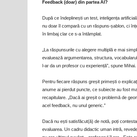
Feedback (doar) din partea AI?
După ce îndeplinești un test, inteligența artific
nu doar îl compară cu un răspuns-șablon, ci înțel
în limbaj clar ce s-a întâmplat.
„La răspunsurile cu alegere multiplă e mai simpl
evaluează argumentarea, structura, vocabularul,
l-ar da un profesor cu experiență”, spune Mihai.
Pentru fiecare răspuns greșit primești o explica
anume ai pierdut puncte, ce subiecte au fost ma
recapitulare. „Dacă ai greșit o problemă de geo
acel feedback, nu unul generic.”
Dacă nu ești satisfăcut(ă) de notă, poți contesta
evaluarea. Un cadru didactic uman intră, revede 