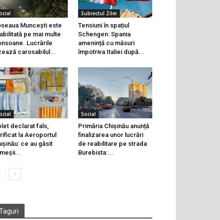
ocial
Subiectul Zilei
seaua Muncești este
Tensiuni în spațiul
abilitată pe mai multe
Schengen: Spania
onsoane. Lucrările
amenință cu măsuri
zează carosabilul...
împotriva Italiei după...
ocial
Social
let declarat fals,
Primăria Chișinău anunță
rificat la Aeroportul
finalizarea unor lucrări
ișinău: ce au găsit
de reabilitare pe strada
meșii...
Burebista:...
Taguri