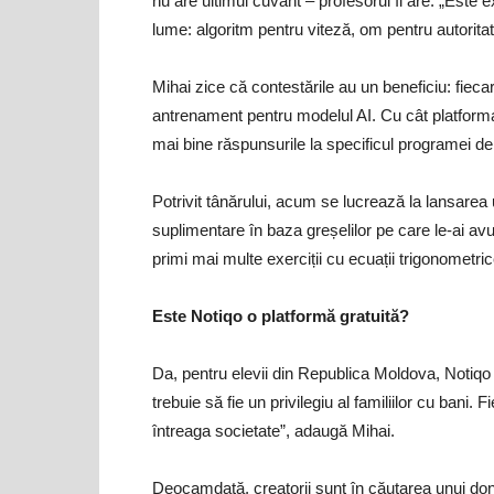
nu are ultimul cuvânt – profesorul îl are. „Este 
lume: algoritm pentru viteză, om pentru autoritat
Mihai zice că contestările au un beneficiu: fiec
antrenament pentru modelul AI. Cu cât platforma 
mai bine răspunsurile la specificul programei
Potrivit tânărului, acum se lucrează la lansarea u
suplimentare în baza greșelilor pe care le-ai avut
primi mai multe exerciții cu ecuații trigonometric
Este Notiqo o platformă gratuită?
Da, pentru elevii din Republica Moldova, Notiqo
trebuie să fie un privilegiu al familiilor cu bani. 
întreaga societate”, adaugă Mihai.
Deocamdată, creatorii sunt în căutarea unui dona