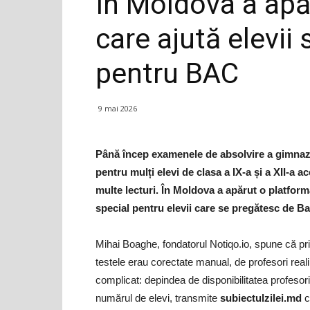
În Moldova a apă
care ajută elevii
pentru BAC
9 mai 2026
Până încep examenele de absolvire a gimnaziul
pentru mulți elevi de clasa a IX-a și a XII-a 
multe lecturi. În Moldova a apărut o platformă
special pentru elevii care se pregătesc de Ba
Mihai Boaghe, fondatorul Notiqo.io, spune că prim
testele erau corectate manual, de profesori real
complicat: depindea de disponibilitatea profesoril
numărul de elevi, transmite
subiectulzilei.md
c