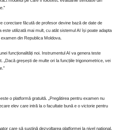
exact modelul pe care îl folosesc evaluările serioase din
e.”
are corectare făcută de profesor devine bază de date de
este utilizată mai mult, cu atât sistemul AI își poate adapta
 de examen din Republica Moldova.
nei funcționalități noi. Instrumentul AI va genera teste
. „Dacă greșești de multe ori la funcțiile trigonometrice, vei
e.”
 este o platformă gratuită. „Pregătirea pentru examen nu
Fiecare elev care intră la o facultate bună e o victorie pentru
tor care să susțină dezvoltarea platformei la nivel național.