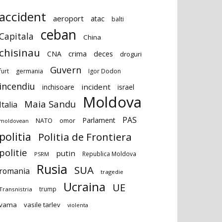
accident
aeroport
atac
balti
ceban
Capitala
China
chisinau
deces
CNA
crima
droguri
Guvern
furt
germania
Igor Dodon
incendiu
incident
inchisoare
israel
Moldova
Maia Sandu
Italia
PAS
Parlament
NATO
omor
moldovean
politia
Politia de Frontiera
politie
putin
Republica Moldova
PSRM
Rusia
SUA
romania
tragedie
Ucraina
UE
trump
Transnistria
vama
vasile tarlev
violenta