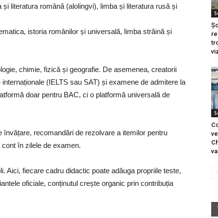
și literatura română (alolingvi), limba și literatura rusă și
S
Șo
matica, istoria românilor și universală, limba străină și
re
tr
vi
ologie, chimie, fizică și geografie. De asemenea, creatorii
e internaționale (IELTS sau SAT) și examene de admitere la
platformă doar pentru BAC, ci o platformă universală de
S
Co
de învățare, recomandări de rezolvare a itemilor pentru
ve
Ch
ii cont în zilele de examen.
va
. Aici, fiecare cadru didactic poate adăuga propriile teste,
antele oficiale, conținutul crește organic prin contribuția