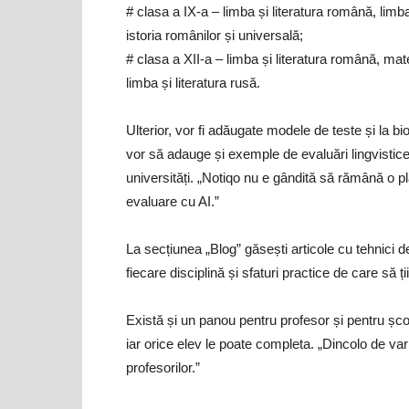
# clasa a IX-a – limba și literatura română, limba 
istoria românilor și universală;
# clasa a XII-a – limba și literatura română, mate
limba și literatura rusă.
Ulterior, vor fi adăugate modele de teste și la bi
vor să adauge și exemple de evaluări lingvistic
universități. „Notiqo nu e gândită să rămână o 
evaluare cu AI.”
La secțiunea „Blog” găsești articole cu tehnici 
fiecare disciplină și sfaturi practice de care să ț
Există și un panou pentru profesor și pentru școli
iar orice elev le poate completa. „Dincolo de vari
profesorilor.”