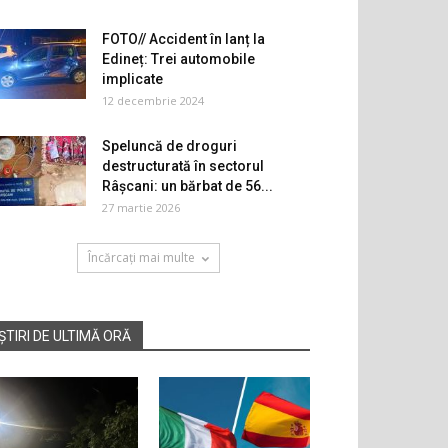
FOTO// Accident în lanț la
Edineț: Trei automobile
implicate
12 decembrie 2024
Speluncă de droguri
destructurată în sectorul
Râșcani: un bărbat de 56...
27 martie 2026
Încărcați mai multe
ȘTIRI DE ULTIMĂ ORĂ