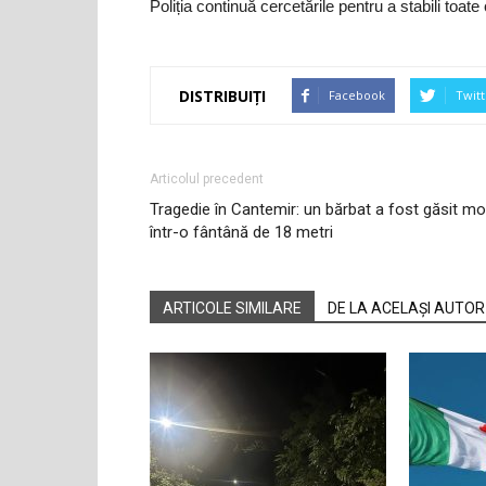
Poliția continuă cercetările pentru a stabili toat
DISTRIBUIȚI
Facebook
Twitt
Articolul precedent
Tragedie în Cantemir: un bărbat a fost găsit mo
într-o fântână de 18 metri
ARTICOLE SIMILARE
DE LA ACELAȘI AUTOR