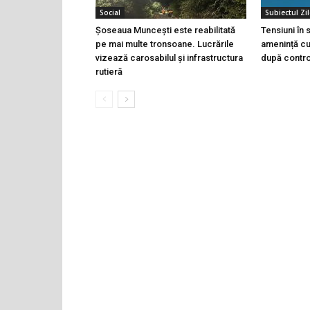
Social
Subiectul Zil
Șoseaua Muncești este reabilitată
Tensiuni în
pe mai multe tronsoane. Lucrările
amenință cu 
vizează carosabilul și infrastructura
după controa
rutieră