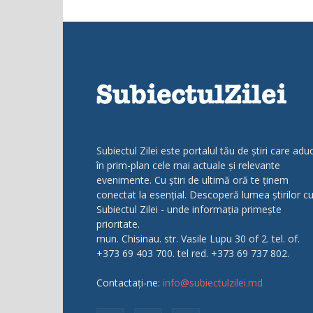
Subiectul Zilei este portalul tău de știri care adu
în prim-plan cele mai actuale și relevante
evenimente. Cu știri de ultimă oră te ținem
conectat la esențial. Descoperă lumea știrilor c
Subiectul Zilei - unde informația primește
prioritate.
mun. Chisinau. str. Vasile Lupu 30 of 2. tel. of.
+373 69 403 700. tel red. +373 69 737 802.
Contactați-ne:
info@subiectulzilei.md