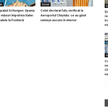
ei
Social
S
 spațiul Schengen: Spania
Colet declarat fals, verificat la
Șo
măsuri împotriva Italiei
Aeroportul Chișinău: ce au găsit
re
lele la frontieră
vameșii ascuns în interior
tr
vi
S
Co
ve
Ch
va