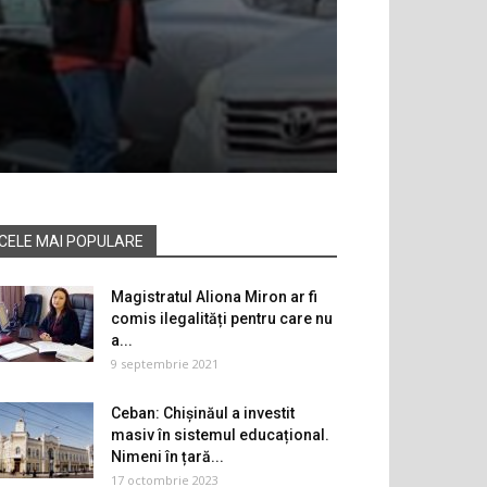
CELE MAI POPULARE
Magistratul Aliona Miron ar fi
comis ilegalități pentru care nu
a...
9 septembrie 2021
Ceban: Chișinăul a investit
masiv în sistemul educațional.
Nimeni în țară...
17 octombrie 2023