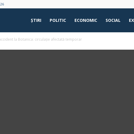
026
ŞTIRI
POLITIC
ECONOMIC
SOCIAL
E
ccident la Botanica: circulație afectată temporar