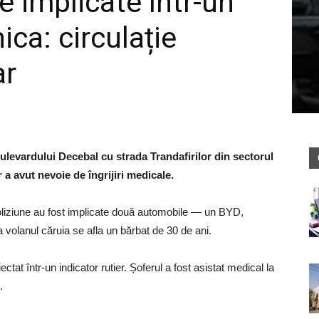
 implicate într-un
ica: circulație
ar
bulevardului Decebal cu strada Trandafirilor din sectorul
 a avut nevoie de îngrijiri medicale.
în coliziune au fost implicate două automobile — un BYD,
volanul căruia se afla un bărbat de 30 de ani.
tat într-un indicator rutier. Șoferul a fost asistat medical la
.