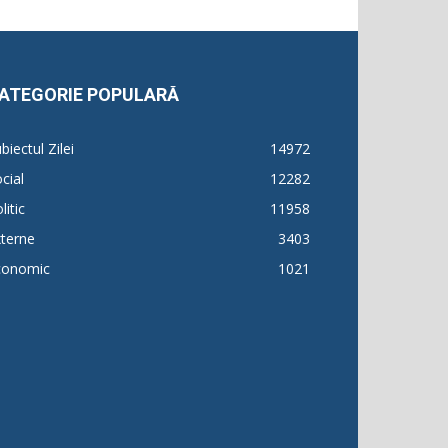
ATEGORIE POPULARĂ
biectul Zilei
14972
cial
12282
litic
11958
terne
3403
conomic
1021