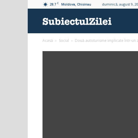
C
28.7
duminică, august 9, 2
Moldova, Chisinau
Subiectul
Acasă
Social
Două autoturisme implicate într-un a
Zilei