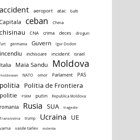
accident
aeroport
atac
balti
ceban
Capitala
China
chisinau
deces
CNA
crima
droguri
Guvern
furt
germania
Igor Dodon
incendiu
incident
inchisoare
israel
Moldova
Maia Sandu
Italia
PAS
Parlament
NATO
omor
moldovean
politia
Politia de Frontiera
politie
putin
Republica Moldova
PSRM
Rusia
SUA
romania
tragedie
Ucraina
UE
trump
Transnistria
vama
vasile tarlev
violenta