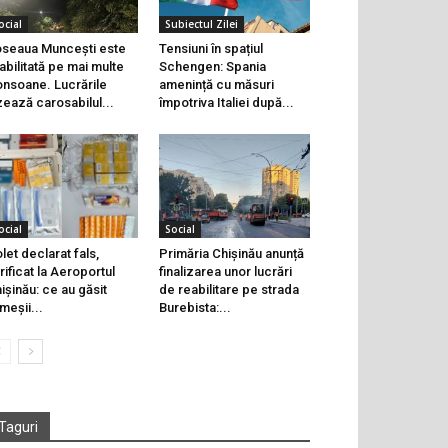
ocial
Subiectul Zilei
seaua Muncești este
Tensiuni în spațiul
abilitată pe mai multe
Schengen: Spania
onsoane. Lucrările
amenință cu măsuri
zează carosabilul...
împotriva Italiei după...
ocial
Social
let declarat fals,
Primăria Chișinău anunță
rificat la Aeroportul
finalizarea unor lucrări
ișinău: ce au găsit
de reabilitare pe strada
meșii...
Burebista:...
Taguri