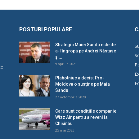
POSTURI POPULARE
C
Strategia Maiei Sandu este de
Su
a-l îngropa pe Andrei Năstase
So
și...
9 aprilie 2021
Po
ce
Ex
Plahotniuc a decis: Pro-
E
Moldova o susține pe Maia
u
Sandu
27 octombrie 2020
Care sunt condițiile companiei
Wizz Air pentru a reveni la
Chișinău
25 mai 2023