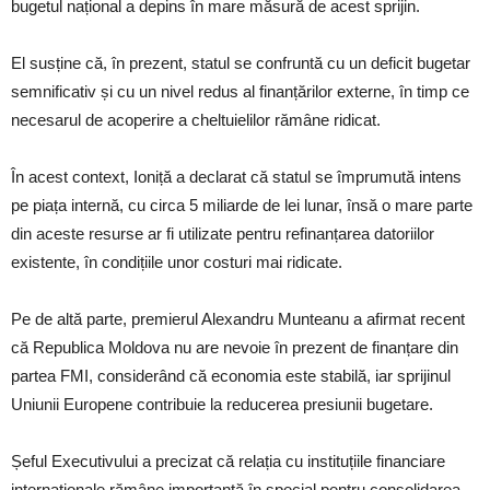
bugetul național a depins în mare măsură de acest sprijin.
El susține că, în prezent, statul se confruntă cu un deficit bugetar
semnificativ și cu un nivel redus al finanțărilor externe, în timp ce
necesarul de acoperire a cheltuielilor rămâne ridicat.
În acest context, Ioniță a declarat că statul se împrumută intens
pe piața internă, cu circa 5 miliarde de lei lunar, însă o mare parte
din aceste resurse ar fi utilizate pentru refinanțarea datoriilor
existente, în condițiile unor costuri mai ridicate.
Pe de altă parte, premierul Alexandru Munteanu a afirmat recent
că Republica Moldova nu are nevoie în prezent de finanțare din
partea FMI, considerând că economia este stabilă, iar sprijinul
Uniunii Europene contribuie la reducerea presiunii bugetare.
Șeful Executivului a precizat că relația cu instituțiile financiare
internaționale rămâne importantă în special pentru consolidarea