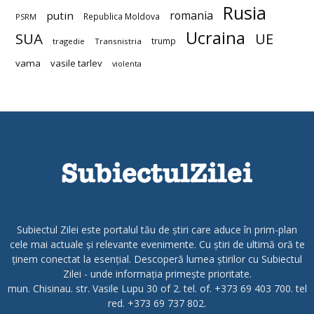
Rusia
romania
putin
Republica Moldova
PSRM
Ucraina
SUA
UE
trump
tragedie
Transnistria
vama
vasile tarlev
violenta
Subiectul Zilei este portalul tău de știri care aduce în prim-plan
cele mai actuale și relevante evenimente. Cu știri de ultimă oră te
ținem conectat la esențial. Descoperă lumea știrilor cu Subiectul
Zilei - unde informația primește prioritate.
mun. Chisinau. str. Vasile Lupu 30 of 2. tel. of. +373 69 403 700. tel
red. +373 69 737 802.