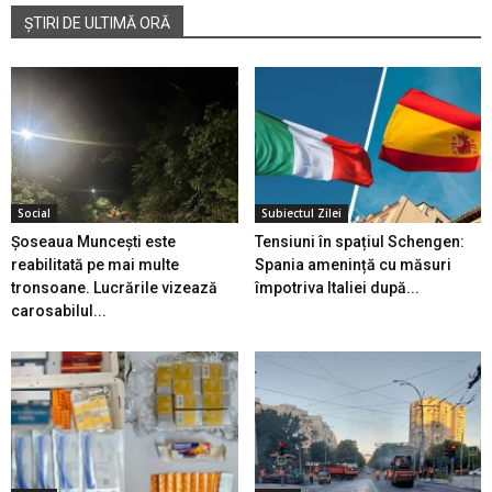
ȘTIRI DE ULTIMĂ ORĂ
Social
Subiectul Zilei
Șoseaua Muncești este
Tensiuni în spațiul Schengen:
reabilitată pe mai multe
Spania amenință cu măsuri
tronsoane. Lucrările vizează
împotriva Italiei după...
carosabilul...