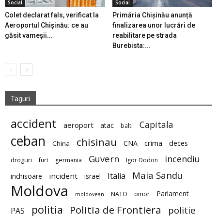
Social
Social
Colet declarat fals, verificat la
Primăria Chișinău anunță
Aeroportul Chișinău: ce au
finalizarea unor lucrări de
găsit vameșii...
reabilitare pe strada
Burebista:...
Taguri
accident
Capitala
aeroport
atac
balti
ceban
chisinau
deces
CNA
crima
China
Guvern
incendiu
droguri
furt
germania
Igor Dodon
Maia Sandu
Italia
incident
inchisoare
israel
Moldova
Parlament
NATO
omor
moldovean
politia
Politia de Frontiera
politie
PAS