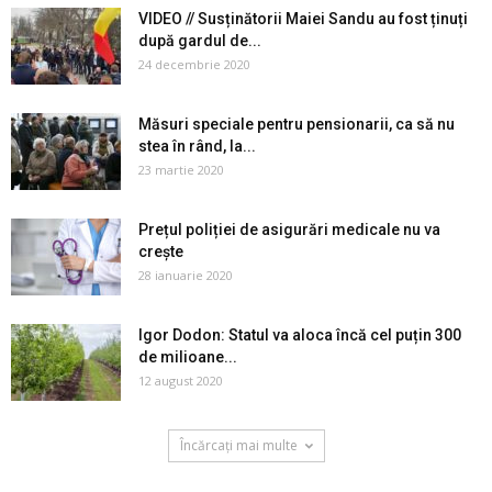
VIDEO // Susținătorii Maiei Sandu au fost ținuți
după gardul de...
24 decembrie 2020
Măsuri speciale pentru pensionarii, ca să nu
stea în rând, la...
23 martie 2020
Prețul poliției de asigurări medicale nu va
crește
28 ianuarie 2020
Igor Dodon: Statul va aloca încă cel puțin 300
de milioane...
12 august 2020
Încărcați mai multe