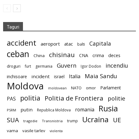
Taguri
accident
Capitala
aeroport
atac
balti
ceban
chisinau
deces
CNA
crima
China
Guvern
incendiu
droguri
furt
germania
Igor Dodon
Maia Sandu
Italia
incident
inchisoare
israel
Moldova
Parlament
NATO
omor
moldovean
politia
Politia de Frontiera
politie
PAS
Rusia
romania
putin
Republica Moldova
PSRM
Ucraina
SUA
UE
trump
tragedie
Transnistria
vama
vasile tarlev
violenta