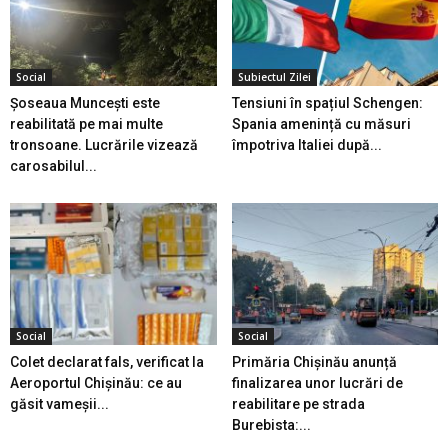
Social
Subiectul Zilei
Șoseaua Muncești este
Tensiuni în spațiul Schengen:
reabilitată pe mai multe
Spania amenință cu măsuri
tronsoane. Lucrările vizează
împotriva Italiei după...
carosabilul...
Social
Social
Colet declarat fals, verificat la
Primăria Chișinău anunță
Aeroportul Chișinău: ce au
finalizarea unor lucrări de
găsit vameșii...
reabilitare pe strada
Burebista:...