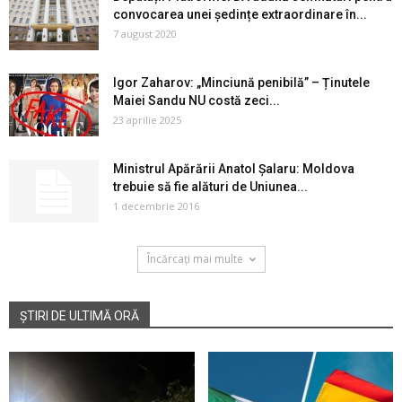
convocarea unei ședințe extraordinare în...
7 august 2020
Igor Zaharov: „Minciună penibilă” – Ținutele
Maiei Sandu NU costă zeci...
23 aprilie 2025
Ministrul Apărării Anatol Şalaru: Moldova
trebuie să fie alături de Uniunea...
1 decembrie 2016
Încărcați mai multe
ȘTIRI DE ULTIMĂ ORĂ