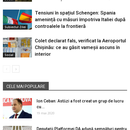
Tensiuni în spațiul Schengen: Spania
amenință cu măsuri împotriva Italiei după
controalele la frontieră
Subiectul Zilei
Colet declarat fals, verificat la Aeroportul
Chișinău: ce au găsit vameșii ascuns în
interior
Social
CELE MAI POPULARE
Ion Ceban: Astăzi a fost creat un grup de lucru
cu...
19 mai 2020
Deputații Platformei DA adună semnături pentru