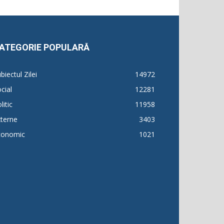
ATEGORIE POPULARĂ
biectul Zilei
14972
cial
12281
litic
11958
terne
3403
conomic
1021