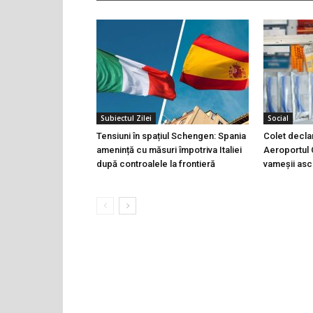
Subiectul Zilei
Social
Tensiuni în spațiul Schengen: Spania
Colet declara
amenință cu măsuri împotriva Italiei
Aeroportul C
după controalele la frontieră
vameșii ascu