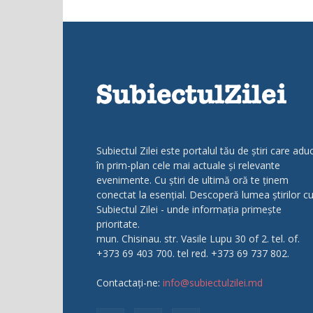
Subiectul Zilei este portalul tău de știri care adu
în prim-plan cele mai actuale și relevante
evenimente. Cu știri de ultimă oră te ținem
conectat la esențial. Descoperă lumea știrilor c
Subiectul Zilei - unde informația primește
prioritate.
mun. Chisinau. str. Vasile Lupu 30 of 2. tel. of.
+373 69 403 700. tel red. +373 69 737 802.
Contactați-ne:
info@subiectulzilei.md