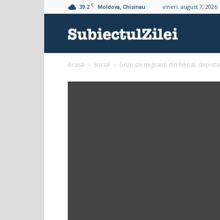
C
39.2
vineri, august 7, 2026
Moldova, Chisinau
Subiectul
Acasă
Social
Grup de migranți din Nepal, depista
Zilei