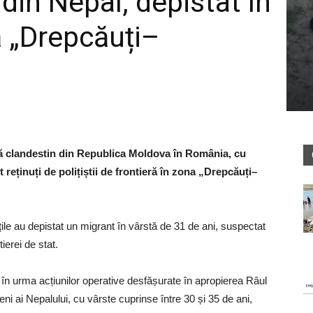
din Nepal, depistat în
ă „Drepcăuți–
gă clandestin din Republica Moldova în România, cu
 reținuți de polițiștii de frontieră în zona „Drepcăuți–
itățile au depistat un migrant în vârstă de 31 de ani, suspectat
ierei de stat.
r în urma acțiunilor operative desfășurate în apropierea Râul
etățeni ai Nepalului, cu vârste cuprinse între 30 și 35 de ani,