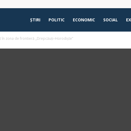
ŞTIRI
POLITIC
ECONOMIC
SOCIAL
E
t în zona de frontieră „Drepcăuți–Horodiște”