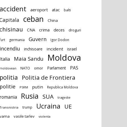
accident
aeroport
atac
balti
ceban
Capitala
China
chisinau
deces
CNA
crima
droguri
Guvern
furt
germania
Igor Dodon
incendiu
incident
inchisoare
israel
Moldova
Maia Sandu
Italia
PAS
Parlament
NATO
omor
moldovean
politia
Politia de Frontiera
politie
putin
Republica Moldova
PSRM
Rusia
SUA
romania
tragedie
Ucraina
UE
trump
Transnistria
vama
vasile tarlev
violenta