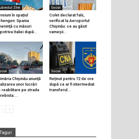
ubiectul Zilei
Social
nsiuni în spațiul
Colet declarat fals,
hengen: Spania
verificat la Aeroportul
enință cu măsuri
Chișinău: ce au găsit
potriva Italiei după...
vameșii...
ocial
Social
imăria Chișinău anunță
Reținut pentru 72 de ore
nalizarea unor lucrări
după ce ar fi intermediat
 reabilitare pe strada
transferul...
rebista:...
Taguri