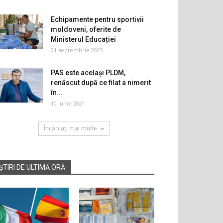
Echipamente pentru sportivii
moldoveni, oferite de
Ministerul Educației
21 septembrie 2023
PAS este același PLDM,
renăscut după ce filat a nimerit
în...
10 iunie 2021
Încărcați mai multe
ȘTIRI DE ULTIMĂ ORĂ