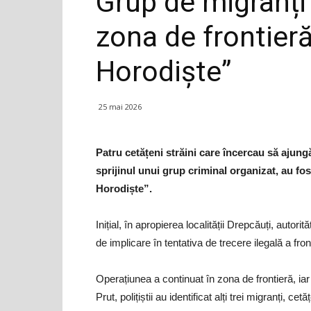
Grup de migranți 
zona de frontier
Horodiște”
25 mai 2026
Patru cetățeni străini care încercau să ajun
sprijinul unui grup criminal organizat, au fost
Horodiște”.
Inițial, în apropierea localității Drepcăuți, autor
de implicare în tentativa de trecere ilegală a front
Operațiunea a continuat în zona de frontieră, ia
Prut, polițiștii au identificat alți trei migranți, c