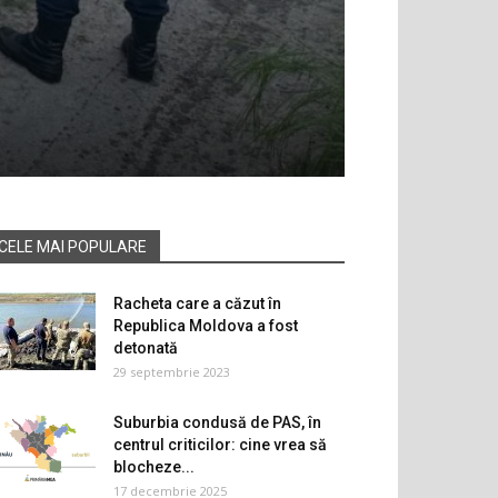
CELE MAI POPULARE
Racheta care a căzut în
Republica Moldova a fost
detonată
29 septembrie 2023
Suburbia condusă de PAS, în
centrul criticilor: cine vrea să
blocheze...
17 decembrie 2025