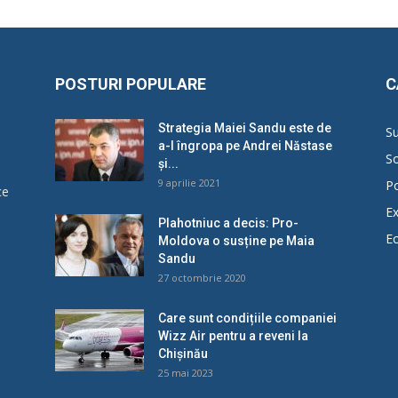
POSTURI POPULARE
C
Strategia Maiei Sandu este de
Su
a-l îngropa pe Andrei Năstase
So
și...
9 aprilie 2021
Po
ce
Ex
Plahotniuc a decis: Pro-
E
Moldova o susține pe Maia
u
Sandu
27 octombrie 2020
Care sunt condițiile companiei
Wizz Air pentru a reveni la
Chișinău
25 mai 2023