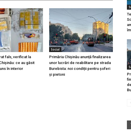
S
Te
Sc
am
îm
Social
t fals, verificat la
Primăria Chișinău anunță finalizarea
hișinău: ce au găsit
unor lucrări de reabilitare pe strada
S
ns în interior
Burebista: noi condiții pentru șoferi
Pr
și pietoni
fi
de
Bu