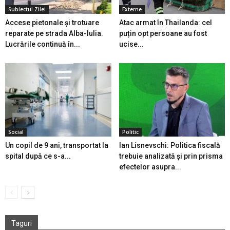
Subiectul Zilei
Externe
Accese pietonale și trotuare
Atac armat în Thailanda: cel
reparate pe strada Alba-Iulia.
puțin opt persoane au fost
Lucrările continuă în...
ucise...
Social
Politic
Un copil de 9 ani, transportat la
Ian Lisnevschi: Politica fiscală
spital după ce s-a...
trebuie analizată și prin prisma
efectelor asupra...
Taguri