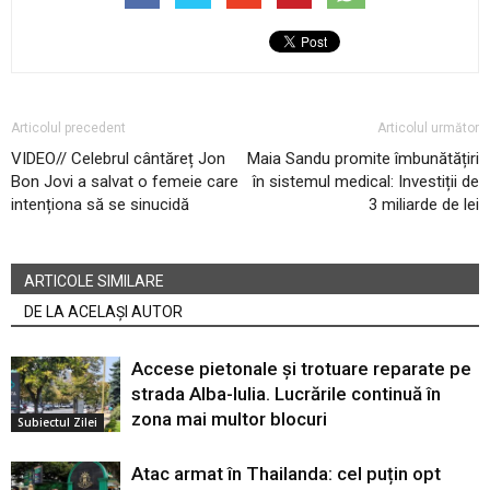
Articolul precedent
Articolul următor
VIDEO// Celebrul cântăreț Jon
Maia Sandu promite îmbunătățiri
Bon Jovi a salvat o femeie care
în sistemul medical: Investiții de
intenționa să se sinucidă
3 miliarde de lei
ARTICOLE SIMILARE
DE LA ACELAȘI AUTOR
Accese pietonale și trotuare reparate pe
strada Alba-Iulia. Lucrările continuă în
zona mai multor blocuri
Subiectul Zilei
Atac armat în Thailanda: cel puțin opt