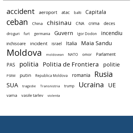
accident
Capitala
aeroport
atac
balti
ceban
chisinau
deces
CNA
crima
China
Guvern
incendiu
droguri
furt
germania
Igor Dodon
Maia Sandu
Italia
incident
inchisoare
israel
Moldova
Parlament
NATO
omor
moldovean
politia
Politia de Frontiera
politie
PAS
Rusia
romania
putin
Republica Moldova
PSRM
Ucraina
SUA
UE
trump
tragedie
Transnistria
vama
vasile tarlev
violenta