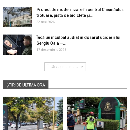
Proiect de modernizare în centrul Chișinăului:
trotuare, pistă de biciclete și...
22 mai 2026
Încă un inculpat audiat în dosarul uciderii lui
Sergiu Oaia —...
17 decembrie 2025
Încărcați mai multe
ȘTIRI DE ULTIMĂ ORĂ