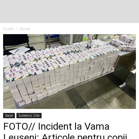
Acasă
Social
Social
Subiectul Zilei
FOTO// Incident la Vama
Leușeni: Articole pentru copii