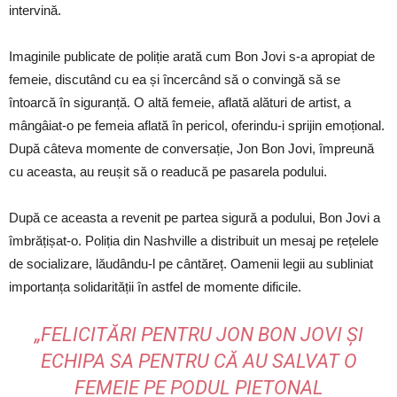
intervină.
Imaginile publicate de poliție arată cum Bon Jovi s-a apropiat de
femeie, discutând cu ea și încercând să o convingă să se
întoarcă în siguranță. O altă femeie, aflată alături de artist, a
mângâiat-o pe femeia aflată în pericol, oferindu-i sprijin emoțional.
După câteva momente de conversație, Jon Bon Jovi, împreună
cu aceasta, au reușit să o readucă pe pasarela podului.
După ce aceasta a revenit pe partea sigură a podului, Bon Jovi a
îmbrățișat-o. Poliția din Nashville a distribuit un mesaj pe rețelele
de socializare, lăudându-l pe cântăreț. Oamenii legii au subliniat
importanța solidarității în astfel de momente dificile.
„FELICITĂRI PENTRU JON BON JOVI ȘI
ECHIPA SA PENTRU CĂ AU SALVAT O
FEMEIE PE PODUL PIETONAL