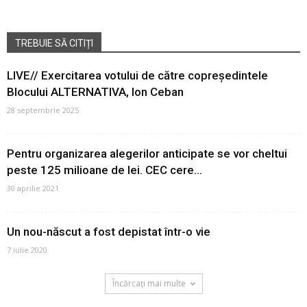
TREBUIE SĂ CITIȚI
LIVE// Exercitarea votului de către copreședintele
Blocului ALTERNATIVA, Ion Ceban
28 septembrie 2025
Pentru organizarea alegerilor anticipate se vor cheltui
peste 125 milioane de lei. CEC cere...
30 aprilie 2021
Un nou-născut a fost depistat într-o vie
7 iulie 2020
Încărcați mai multe