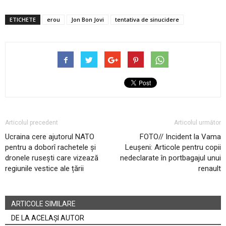
ETICHETE
erou
Jon Bon Jovi
tentativa de sinucidere
Articolul precedent
Articolul următor
Ucraina cere ajutorul NATO
FOTO// Incident la Vama
pentru a doborî rachetele și
Leușeni: Articole pentru copii
dronele rusești care vizează
nedeclarate în portbagajul unui
regiunile vestice ale țării
renault
ARTICOLE SIMILARE
DE LA ACELAȘI AUTOR