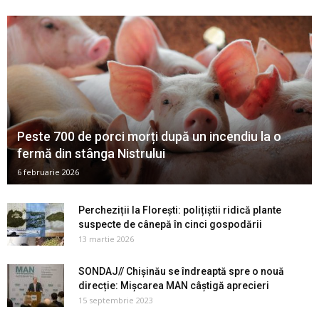
Peste 700 de porci morți după un incendiu la o
fermă din stânga Nistrului
6 februarie 2026
Percheziții la Florești: polițiștii ridică plante
suspecte de cânepă în cinci gospodării
13 martie 2026
SONDAJ// Chișinău se îndreaptă spre o nouă
direcție: Mișcarea MAN câștigă aprecieri
15 septembrie 2023