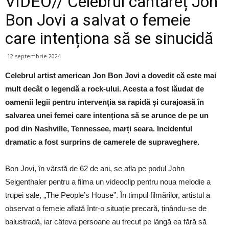
VIDEO// Celebrul cântăreț Jon
Bon Jovi a salvat o femeie
care intenționa să se sinucidă
12 septembrie 2024
Celebrul artist american Jon Bon Jovi a dovedit că este mai
mult decât o legendă a rock-ului. Acesta a fost lăudat de
oamenii legii pentru intervenția sa rapidă și curajoasă în
salvarea unei femei care intenționa să se arunce de pe un
pod din Nashville, Tennessee, marți seara. Incidentul
dramatic a fost surprins de camerele de supraveghere.
Bon Jovi, în vârstă de 62 de ani, se afla pe podul John
Seigenthaler pentru a filma un videoclip pentru noua melodie a
trupei sale, „The People’s House”. În timpul filmărilor, artistul a
observat o femeie aflată într-o situație precară, ținându-se de
balustradă, iar câteva persoane au trecut pe lângă ea fără să