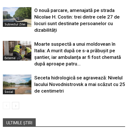
O nouă parcare, amenajată pe strada
Nicolae H. Costin: trei dintre cele 27 de
locuri sunt destinate persoanelor cu
Subiectul Zilei
dizabilități
Moarte suspectă a unui moldovean în
Italia: A murit după ce s-a prăbușit pe
șantier, iar ambulanța ar fi fost chemată
Externe
după aproape patru...
Seceta hidrologică se agravează: Nivelul
lacului Novodnistrovsk a mai scăzut cu 25
de centimetri
Social
ULTIMILE ȘTIRI