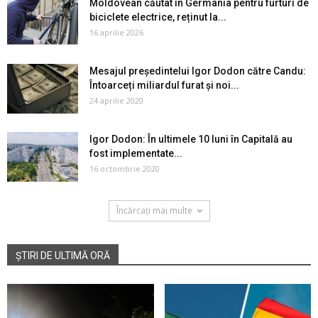
Moldovean căutat în Germania pentru furturi de
biciclete electrice, reținut la...
16 aprilie 2026
Mesajul președintelui Igor Dodon către Candu:
Întoarceți miliardul furat și noi...
24 aprilie 2020
Igor Dodon: În ultimele 10 luni în Capitală au
fost implementate...
16 octombrie 2020
Încărcați mai multe
ȘTIRI DE ULTIMĂ ORĂ