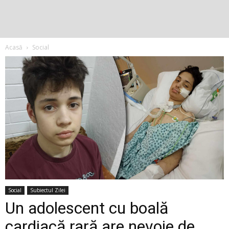
Acasă
Social
Social
Subiectul Zilei
Un adolescent cu boală
cardiacă rară are nevoie de