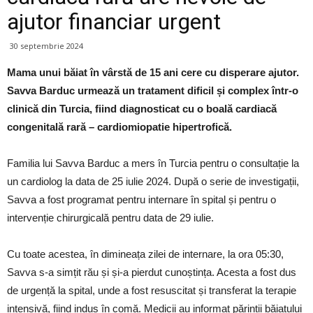
ajutor financiar urgent
30 septembrie 2024
Mama unui băiat în vârstă de 15 ani cere cu disperare ajutor.
Savva Barduc urmează un tratament dificil și complex într-o
clinică din Turcia, fiind diagnosticat cu o boală cardiacă
congenitală rară – cardiomiopatie hipertrofică.
Familia lui Savva Barduc a mers în Turcia pentru o consultație la
un cardiolog la data de 25 iulie 2024. După o serie de investigații,
Savva a fost programat pentru internare în spital și pentru o
intervenție chirurgicală pentru data de 29 iulie.
Cu toate acestea, în dimineața zilei de internare, la ora 05:30,
Savva s-a simțit rău și și-a pierdut cunoștința. Acesta a fost dus
de urgență la spital, unde a fost resuscitat și transferat la terapie
intensivă, fiind indus în comă. Medicii au informat părinții băiatului