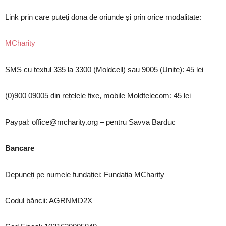
Link prin care puteți dona de oriunde și prin orice modalitate:
MCharity
SMS cu textul 335 la 3300 (Moldcell) sau 9005 (Unite): 45 lei
(0)900 09005 din rețelele fixe, mobile Moldtelecom: 45 lei
Paypal:
office@mcharity.org
– pentru Savva Barduc
Bancare
Depuneți pe numele fundației: Fundația MCharity
Codul băncii: AGRNMD2X