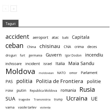
Taguri
accident
Capitala
aeroport
atac
balti
ceban
chisinau
deces
CNA
crima
China
Guvern
incendiu
droguri
furt
germania
Igor Dodon
Maia Sandu
Italia
incident
inchisoare
israel
Moldova
Parlament
NATO
omor
moldovean
politia
Politia de Frontiera
politie
PAS
Rusia
romania
putin
Republica Moldova
PSRM
Ucraina
SUA
UE
trump
tragedie
Transnistria
vama
vasile tarlev
violenta