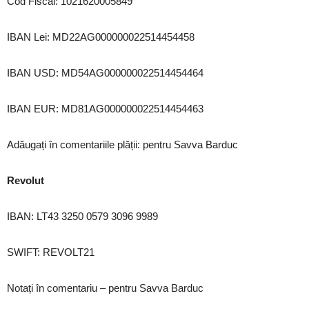
Cod Fiscal: 1021620005849
IBAN Lei: MD22AG000000022514454458
IBAN USD: MD54AG000000022514454464
IBAN EUR: MD81AG000000022514454463
Adăugați în comentariile plății: pentru Savva Barduc
Revolut
IBAN: LT43 3250 0579 3096 9989
SWIFT: REVOLT21
Notați în comentariu – pentru Savva Barduc