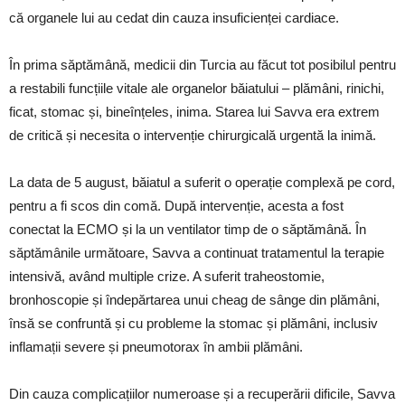
că organele lui au cedat din cauza insuficienței cardiace.
În prima săptămână, medicii din Turcia au făcut tot posibilul pentru
a restabili funcțiile vitale ale organelor băiatului – plămâni, rinichi,
ficat, stomac și, bineînțeles, inima. Starea lui Savva era extrem
de critică și necesita o intervenție chirurgicală urgentă la inimă.
La data de 5 august, băiatul a suferit o operație complexă pe cord,
pentru a fi scos din comă. După intervenție, acesta a fost
conectat la ECMO și la un ventilator timp de o săptămână. În
săptămânile următoare, Savva a continuat tratamentul la terapie
intensivă, având multiple crize. A suferit traheostomie,
bronhoscopie și îndepărtarea unui cheag de sânge din plămâni,
însă se confruntă și cu probleme la stomac și plămâni, inclusiv
inflamații severe și pneumotorax în ambii plămâni.
Din cauza complicațiilor numeroase și a recuperării dificile, Savva