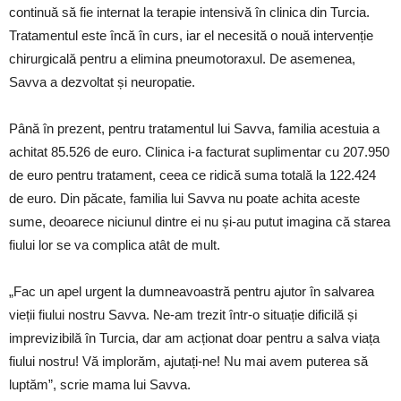
continuă să fie internat la terapie intensivă în clinica din Turcia.
Tratamentul este încă în curs, iar el necesită o nouă intervenție
chirurgicală pentru a elimina pneumotoraxul. De asemenea,
Savva a dezvoltat și neuropatie.
Până în prezent, pentru tratamentul lui Savva, familia acestuia a
achitat 85.526 de euro. Clinica i-a facturat suplimentar cu 207.950
de euro pentru tratament, ceea ce ridică suma totală la 122.424
de euro. Din păcate, familia lui Savva nu poate achita aceste
sume, deoarece niciunul dintre ei nu și-au putut imagina că starea
fiului lor se va complica atât de mult.
„Fac un apel urgent la dumneavoastră pentru ajutor în salvarea
vieții fiului nostru Savva. Ne-am trezit într-o situație dificilă și
imprevizibilă în Turcia, dar am acționat doar pentru a salva viața
fiului nostru! Vă implorăm, ajutați-ne! Nu mai avem puterea să
luptăm”, scrie mama lui Savva.