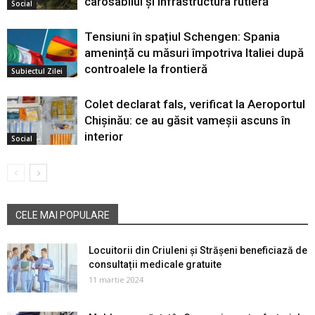
carosabilul și infrastructura rutieră
Social
Tensiuni în spațiul Schengen: Spania
amenință cu măsuri împotriva Italiei după
controalele la frontieră
Subiectul Zilei
Colet declarat fals, verificat la Aeroportul
Chișinău: ce au găsit vameșii ascuns în
interior
Social
CELE MAI POPULARE
Locuitorii din Criuleni și Strășeni beneficiază de
consultații medicale gratuite
11 martie 2024