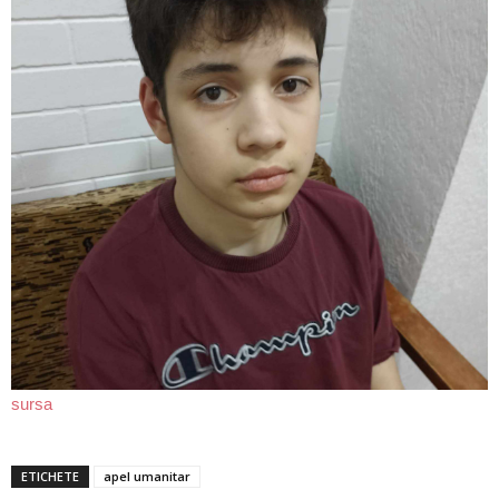
sursa
ETICHETE
apel umanitar