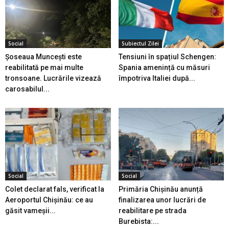
Social
Subiectul Zilei
Șoseaua Muncești este
Tensiuni în spațiul Schengen:
reabilitată pe mai multe
Spania amenință cu măsuri
tronsoane. Lucrările vizează
împotriva Italiei după...
carosabilul...
Social
Social
Colet declarat fals, verificat la
Primăria Chișinău anunță
Aeroportul Chișinău: ce au
finalizarea unor lucrări de
găsit vameșii...
reabilitare pe strada
Burebista:...