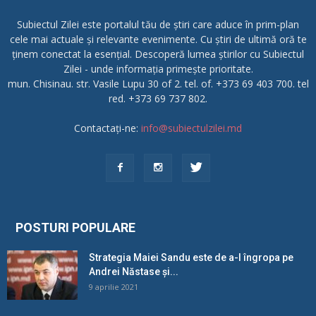
Subiectul Zilei este portalul tău de știri care aduce în prim-plan
cele mai actuale și relevante evenimente. Cu știri de ultimă oră te
ținem conectat la esențial. Descoperă lumea știrilor cu Subiectul
Zilei - unde informația primește prioritate.
mun. Chisinau. str. Vasile Lupu 30 of 2. tel. of. +373 69 403 700. tel
red. +373 69 737 802.
Contactați-ne:
info@subiectulzilei.md
POSTURI POPULARE
Strategia Maiei Sandu este de a-l îngropa pe
Andrei Năstase și...
9 aprilie 2021