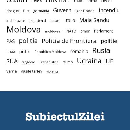
chisinau
deces
CNA
crima
China
Guvern
incendiu
droguri
furt
germania
Igor Dodon
Maia Sandu
Italia
incident
inchisoare
israel
Moldova
Parlament
NATO
omor
moldovean
politia
Politia de Frontiera
politie
PAS
Rusia
romania
putin
Republica Moldova
PSRM
Ucraina
SUA
UE
trump
tragedie
Transnistria
vama
vasile tarlev
violenta