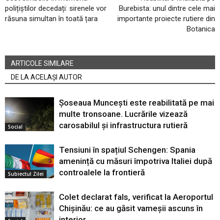
polițiștilor decedați: sirenele vor
Burebista: unul dintre cele mai
răsuna simultan în toată țara
importante proiecte rutiere din
Botanica
ARTICOLE SIMILARE
DE LA ACELAȘI AUTOR
Șoseaua Muncești este reabilitată pe mai
multe tronsoane. Lucrările vizează
carosabilul și infrastructura rutieră
Social
Tensiuni în spațiul Schengen: Spania
amenință cu măsuri împotriva Italiei după
controalele la frontieră
Subiectul Zilei
Colet declarat fals, verificat la Aeroportul
Chișinău: ce au găsit vameșii ascuns în
interior