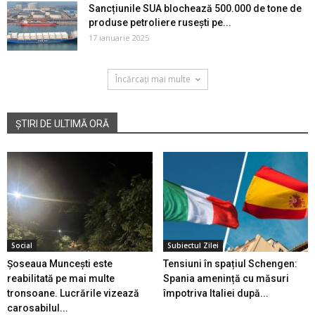
Sancțiunile SUA blochează 500.000 de tone de
produse petroliere rusești pe...
17 ianuarie 2025
Încărcați mai multe
ȘTIRI DE ULTIMĂ ORĂ
Social
Subiectul Zilei
Șoseaua Muncești este
Tensiuni în spațiul Schengen:
reabilitată pe mai multe
Spania amenință cu măsuri
tronsoane. Lucrările vizează
împotriva Italiei după...
carosabilul...