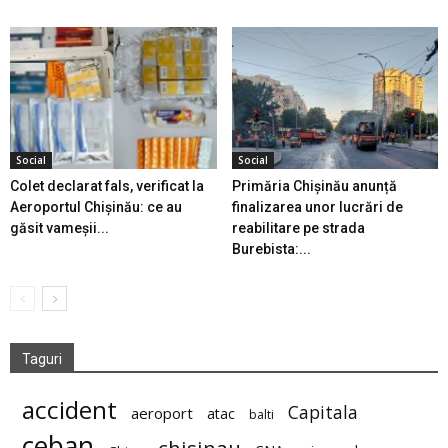
Social
Social
Colet declarat fals, verificat la
Primăria Chișinău anunță
Aeroportul Chișinău: ce au
finalizarea unor lucrări de
găsit vameșii...
reabilitare pe strada
Burebista:...
Taguri
accident
Capitala
aeroport
atac
balti
ceban