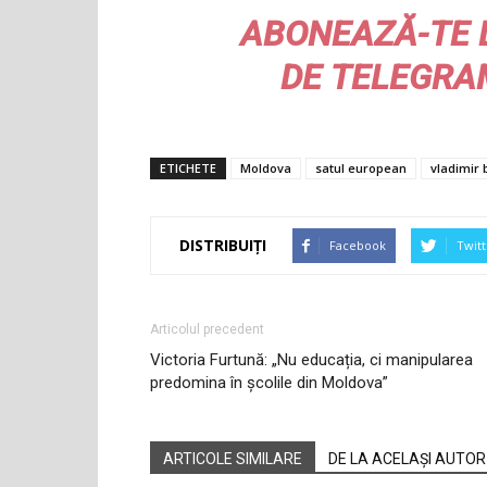
ABONEAZĂ-TE 
DE
TELEGRA
ETICHETE
Moldova
satul european
vladimir 
DISTRIBUIȚI
Facebook
Twitt
Articolul precedent
Victoria Furtună: „Nu educația, ci manipularea
predomina în școlile din Moldova”
ARTICOLE SIMILARE
DE LA ACELAȘI AUTOR