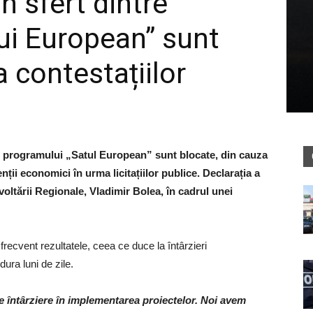
n sfert dintre
lui European” sunt
 contestațiilor
l programului „Satul European” sunt blocate, din cauza
ii economici în urma licitațiilor publice. Declarația a
zvoltării Regionale, Vladimir Bolea, în cadrul unei
stă frecvent rezultatele, ceea ce duce la întârzieri
dura luni de zile.
e întârziere în implementarea proiectelor. Noi avem