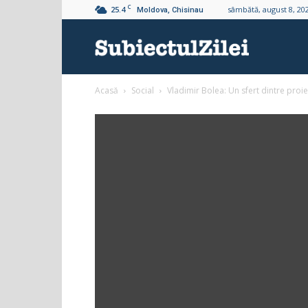
C
25.4
sâmbătă, august 8, 20
Moldova, Chisinau
Subiectul
Acasă
Social
Vladimir Bolea: Un sfert dintre proie
Zilei