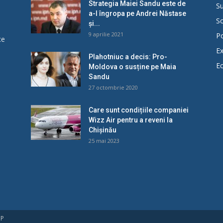
Strategia Maiei Sandu este de
Su
a-l îngropa pe Andrei Năstase
So
și...
9 aprilie 2021
Po
ce
Ex
Plahotniuc a decis: Pro-
E
Moldova o susține pe Maia
u
Sandu
27 octombrie 2020
Care sunt condițiile companiei
Wizz Air pentru a reveni la
Chișinău
25 mai 2023
UP