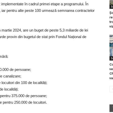
t implementate în cadrul primei etape a programului. În
S
te, iar pentru alte peste 100 urmează semnarea contractelor
Șo
re
tr
vi
 martie 2024, are un buget de peste 5,3 miliarde de lei
rde provin din bugetul de stat prin Fondul Național de
mără:
S
Co
ve
00.000 de persoane;
Ch
de canalizare;
va
ocuitori din 100 de localități;
e localități;
e pentru 375.000 de persoane;
ce pentru 250.000 de locuitori.