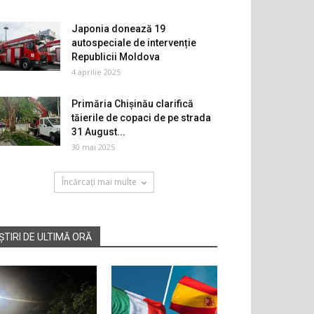
Japonia donează 19
autospeciale de intervenție
Republicii Moldova
4 aprilie 2025
Primăria Chișinău clarifică
tăierile de copaci de pe strada
31 August...
30 mai 2025
Încărcați mai multe
ȘTIRI DE ULTIMĂ ORĂ