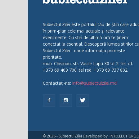
Subiectul Zilei este portalul tău de știri care adu
în prim-plan cele mai actuale și relevante
evenimente. Cu știri de ultimă oră te ținem
conectat la esențial. Descoperă lumea știrilor c
Subiectul Zilei - unde informația primește
prioritate.
mun. Chisinau. str. Vasile Lupu 30 of 2. tel. of.
+373 69 403 700. tel red. +373 69 737 802.
Contactați-ne:
info@subiectulzilei.md
© 2026 - SubiectulZilei Developed by INTELLECT GRO