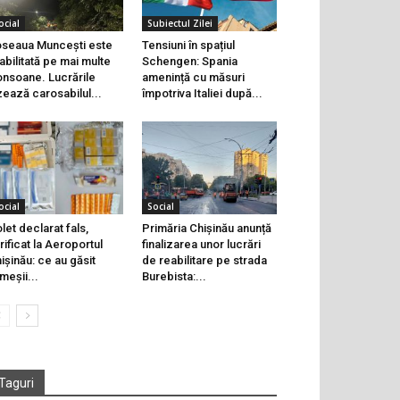
ocial
Subiectul Zilei
seaua Muncești este
Tensiuni în spațiul
abilitată pe mai multe
Schengen: Spania
onsoane. Lucrările
amenință cu măsuri
zează carosabilul...
împotriva Italiei după...
ocial
Social
let declarat fals,
Primăria Chișinău anunță
rificat la Aeroportul
finalizarea unor lucrări
ișinău: ce au găsit
de reabilitare pe strada
meșii...
Burebista:...
Taguri