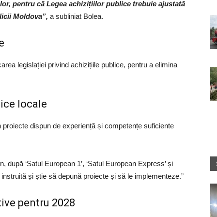
lor, pentru că Legea achizițiilor publice trebuie ajustată
blicii Moldova”,
a subliniat Bolea.
e
rea legislației privind achizițiile publice, pentru a elimina
ice locale
 în proiecte dispun de experiență și competențe suficiente
 gen, după ‘Satul European 1’, ‘Satul European Express’ și
instruită și știe să depună proiecte și să le implementeze.”
tive pentru 2028