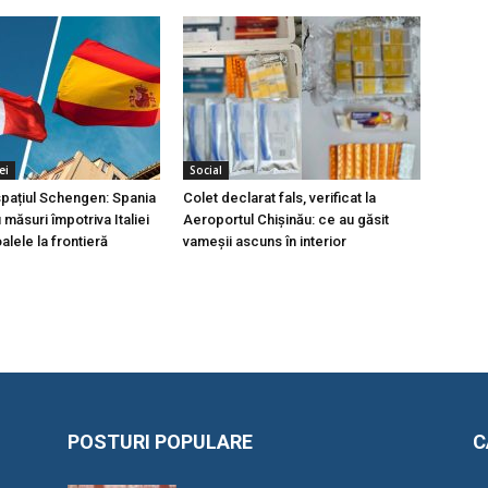
ei
Social
 spațiul Schengen: Spania
Colet declarat fals, verificat la
măsuri împotriva Italiei
Aeroportul Chișinău: ce au găsit
lele la frontieră
vameșii ascuns în interior
POSTURI POPULARE
C