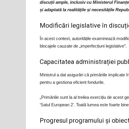
discuții ample, inclusiv cu Ministerul Finanțe
și adaptată la realitățile și necesitățile Repu
Modificări legislative în discuți
În acest context, autoritățile examinează modifica
blocajele cauzate de „imperfecțiuni legislative”.
Capacitatea administrației publ
Ministrul a dat asigurări că primăriile implicate
pentru a gestiona eficient fondurile.
„Primăriile sunt la al treilea exercițiu de acest
‘Satul European 2’. Toată lumea este foarte bine 
Progresul programului și obiec