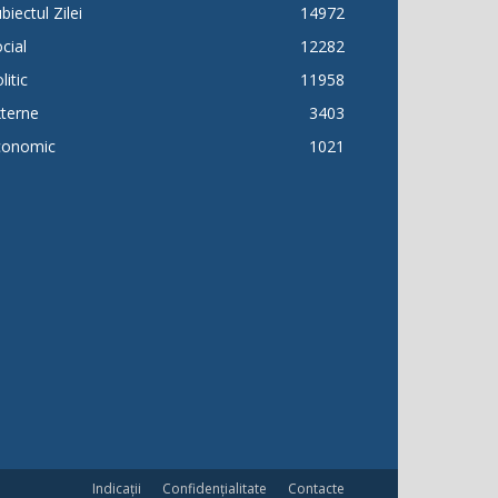
biectul Zilei
14972
cial
12282
litic
11958
terne
3403
conomic
1021
Indicații
Confidențialitate
Contacte