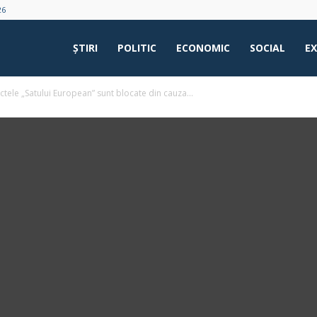
26
ŞTIRI
POLITIC
ECONOMIC
SOCIAL
E
ctele „Satului European” sunt blocate din cauza...