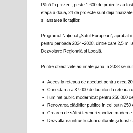
Până în prezent, peste 1.600 de proiecte au fos
etapa a doua, 24 de proiecte sunt deja finaliza
și lansarea licitațiilor.
Programul Național „Satul European”, aprobat în
pentru perioada 2024–2028, dintre care 2,5 milia
Dezvoltare Regională și Locală.
Printre obiectivele asumate până în 2028 se nu
Acces la rețeaua de apeduct pentru circa 2
Conectarea a 37.000 de locuitori la rețeaua 
Iluminat public modernizat pentru 250.000 de l
Renovarea clădirilor publice în cel puțin 250 d
Crearea de săli și terenuri sportive modern
Dezvoltarea infrastructurii culturale și turisti