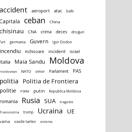
accident
aeroport
atac
balti
ceban
Capitala
China
chisinau
deces
CNA
crima
droguri
Guvern
furt
germania
Igor Dodon
incendiu
incident
inchisoare
israel
Moldova
Maia Sandu
Italia
PAS
Parlament
NATO
omor
moldovean
politia
Politia de Frontiera
politie
putin
Republica Moldova
PSRM
Rusia
SUA
romania
tragedie
Ucraina
UE
trump
Transnistria
vama
vasile tarlev
violenta