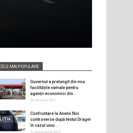
CELE MAI POPULARE
Guvernul a prelungit din nou
facilitățile vamale pentru
agenții economici din...
28 ianuarie 2021
Confruntare la Anenii Noi:
controverse după testul Dräger
în cazul unui...
11 decembrie 2025