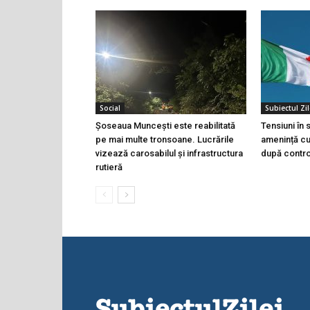
Social
Subiectul Zil
Șoseaua Muncești este reabilitată
Tensiuni în
pe mai multe tronsoane. Lucrările
amenință cu 
vizează carosabilul și infrastructura
după controa
rutieră