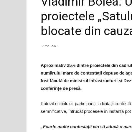
Vladimir Bolea: U
proiectele „Satu
blocate din cauza
7 mai 2025
Aproximativ 25% dintre proiectele din cadru
numărului mare de contestații depuse de agenț
fost făcută de ministrul Infrastructurii și De
conferințe de presă.
Potrivit oficialului, participanții la licitații conte
semnificative, întrucât procesele în instanță pot 
„Foarte multe contestații vin să aducă o mar