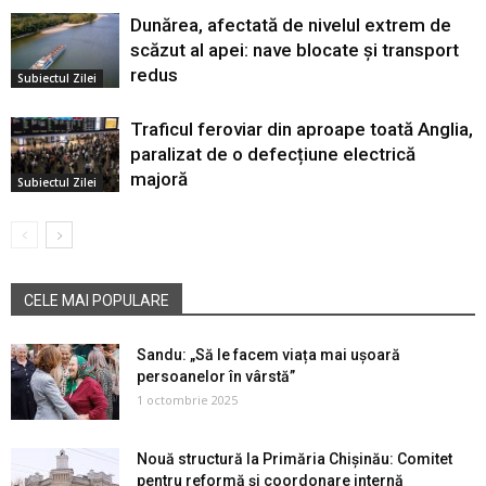
Dunărea, afectată de nivelul extrem de
scăzut al apei: nave blocate și transport
redus
Subiectul Zilei
Traficul feroviar din aproape toată Anglia,
paralizat de o defecțiune electrică
majoră
Subiectul Zilei
CELE MAI POPULARE
Sandu: „Să le facem viața mai ușoară
persoanelor în vârstă”
1 octombrie 2025
Nouă structură la Primăria Chișinău: Comitet
pentru reformă și coordonare internă