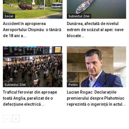
Social
Subiectul Zilei
Accident în apropierea
Dunărea, afectată de nivelul
Aeroportului Chișinău: o tânără
extrem de scăzut al apei: nave
de 18 ani a...
blocate...
Subiectul Zilei
Politic
Traficul feroviar din aproape
Lucian Rogac: Declarațiile
toată Anglia, paralizat de o
premierului despre Plahotniuc
defecțiune electrică...
reprezintă o ingerință în actul...