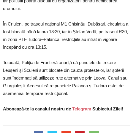
iar polițiștii poartă discuții cu organizatorii pentru deblocarea
drumului.
În Criuleni, pe traseul național M1 Chișinău–Dubăsari, circulația a
fost blocată până la ora 13:20, iar în Ștefan Vodă, pe traseul R30,
în zona PTF Tudora–Palanca, restricțiile au intrat în vigoare
începând cu ora 13:15.
Totodată, Poliția de Frontieră anunță că punctele de trecere
Leușeni și Sculeni sunt blocate din cauza protestelor, iar șoferii
sunt îndemnați să utilizeze rute alternative prin Leova, Cahul sau
Giurgiulești. Accesul către punctele Palanca și Tudora este, de
asemenea, temporar restricționat.
Abonează-te la canalul nostru de
Telegram
Subiectul Zilei!