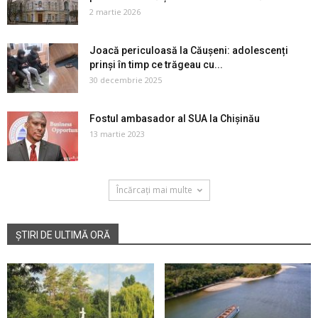
2 martie 2026
Joacă periculoasă la Căușeni: adolescenți
prinși în timp ce trăgeau cu...
30 decembrie 2025
Fostul ambasador al SUA la Chișinău
13 martie 2023
Încărcați mai multe
ȘTIRI DE ULTIMĂ ORĂ