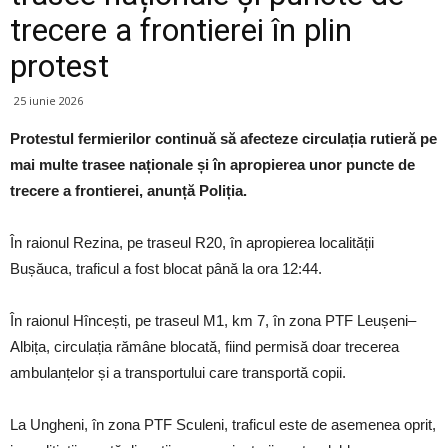
trecere a frontierei în plin
protest
25 iunie 2026
Protestul fermierilor continuă să afecteze circulația rutieră pe
mai multe trasee naționale și în apropierea unor puncte de
trecere a frontierei, anunță Poliția.
În raionul Rezina, pe traseul R20, în apropierea localității
Bușăuca, traficul a fost blocat până la ora 12:44.
În raionul Hîncești, pe traseul M1, km 7, în zona PTF Leușeni–
Albița, circulația rămâne blocată, fiind permisă doar trecerea
ambulanțelor și a transportului care transportă copii.
La Ungheni, în zona PTF Sculeni, traficul este de asemenea oprit,