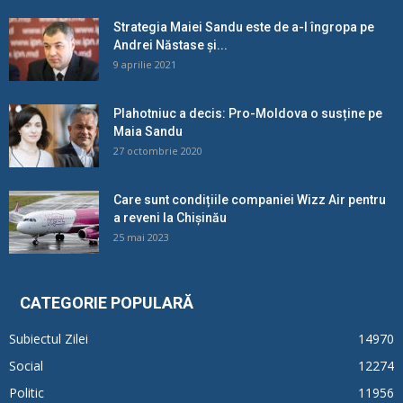
Strategia Maiei Sandu este de a-l îngropa pe
Andrei Năstase și...
9 aprilie 2021
Plahotniuc a decis: Pro-Moldova o susține pe
Maia Sandu
27 octombrie 2020
Care sunt condițiile companiei Wizz Air pentru
a reveni la Chișinău
25 mai 2023
CATEGORIE POPULARĂ
Subiectul Zilei
14970
Social
12274
Politic
11956