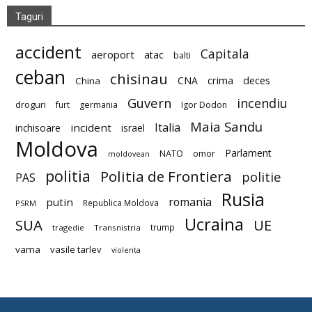
Taguri
accident
Capitala
aeroport
atac
balti
ceban
chisinau
deces
CNA
crima
China
Guvern
incendiu
droguri
furt
germania
Igor Dodon
Maia Sandu
Italia
incident
inchisoare
israel
Moldova
Parlament
NATO
omor
moldovean
politia
Politia de Frontiera
politie
PAS
Rusia
romania
putin
Republica Moldova
PSRM
Ucraina
SUA
UE
trump
tragedie
Transnistria
vama
vasile tarlev
violenta